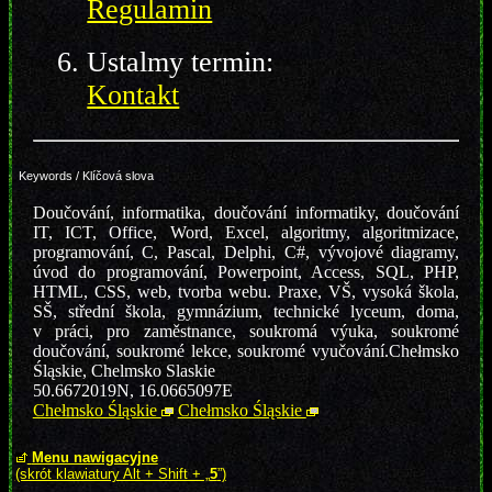
Regulamin
Ustalmy termin:
Kontakt
Keywords / Klíčová slova
Doučování, informatika, doučování informatiky, doučování
IT, ICT, Office, Word, Excel, algoritmy, algoritmizace,
programování, C, Pascal, Delphi, C#, vývojové diagramy,
úvod do programování, Powerpoint, Access, SQL, PHP,
HTML, CSS, web, tvorba webu. Praxe, VŠ, vysoká škola,
SŠ, střední škola, gymnázium, technické lyceum, doma,
v práci, pro zaměstnance, soukromá výuka, soukromé
doučování, soukromé lekce, soukromé vyučování.
Chełmsko
Śląskie, Chelmsko Slaskie
50.6672019
N,
16.0665097
E
Chełmsko Śląskie
Chełmsko Śląskie
Menu nawigacyjne
(skrót klawiatury Alt + Shift + „
5
”)