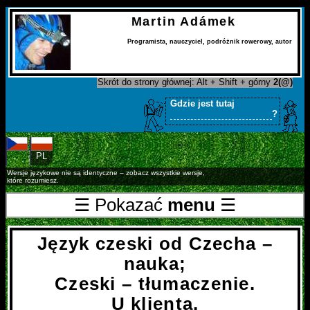
Martin Adámek
Programista
,
nauczyciel
,
podróżnik rowerowy
,
autor
Skrót do strony głównej: Alt + Shift + górny
2(@)
Gdzie jest tutaj
?
CS
PL
Wersje językowe nie są identyczne – zobacz wszystkie wersje,
które rozumiesz.
☰ Pokazać
menu
☰
Język czeski od Czecha –
nauka;
Czeski – tłumaczenie.
U klienta,