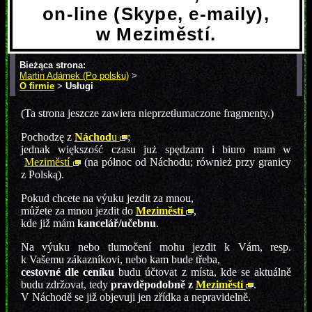
on-line (Skype, e-maily),
w Meziměstí.
Bieżąca strona:
Martin Adámek (Po polsku)
>
O firmie
>
Usługi
(Ta strona jeszcze zawiera nieprzetłumaczone fragmenty.)
Pochodzę z
Náchod
u
;
jednak większość czasu już spędzam i biuro mam w
Meziměstí
(na północ od Náchodu; również przy granicy
z Polską).
Pokud chcete na výuku jezdit za mnou,
můžete za mnou jezdit do
Meziměstí
,
kde již mám
kancelář/učebnu
.
Na výuku nebo tlumočení mohu jezdit k Vám, resp.
k Vašemu zákazníkovi, nebo kam bude třeba,
cestovné dle ceníku
budu účtovat z místa, kde se aktuálně
budu zdržovat, tedy
pravděpodobně z
Meziměstí
.
V Náchodě se již objevuji jen zřídka a nepravidelně.