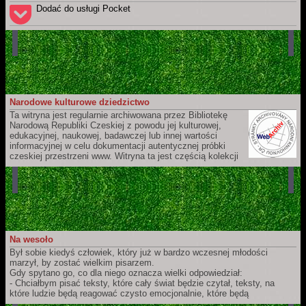
https://www.adamek.cz/pl
Dodać do usługi Pocket
Narodowe kulturowe dziedzictwo
Ta witryna jest regularnie archiwowana przez Bibliotekę
Narodową Republiki Czeskiej z powodu jej kulturowej,
edukacyjnej, naukowej, badawczej lub innej wartości
informacyjnej w celu dokumentacji autentycznej próbki
czeskiej przestrzeni www. Witryna ta jest częścią kolekcji
czeskich witryn webowych, które ma Biblioteka Narodowa Republiki
Czeskiej zamiar długoterminowo przechowywać i udostępniać dla
przyszłych pokoleń. Ich zapis jest częścią Czeskiej narodowej
bibliografii oraz katalogu Biblioteki Narodowej Republiki Czeskiej.
Na wesoło
Był sobie kiedyś człowiek, który już w bardzo wczesnej młodości
marzył, by zostać wielkim pisarzem.
Gdy spytano go, co dla niego oznacza wielki odpowiedział:
- Chciałbym pisać teksty, które cały świat będzie czytał, teksty, na
które ludzie będą reagować czysto emocjonalnie, które będą
doprowadzać ich do łez, bólu, gniewu, krzyku i desperacji!