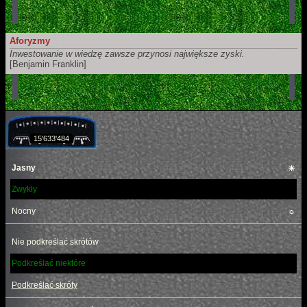
Człowiek ten zrealizował swoje dziecięce marzenie.
Obecnie pracuje w Microsoft i pisze komunikaty o błędach.
Aforyzmy
Inwestowanie w wiedzę zawsze przynosi największe zyski.
[Benjamin Franklin]
15'633'484
Jasny
☀
Zwykły
Nocny
☼
Nie podkreślać skrótów
Podkreślać niektóre
Podkreślać skróty