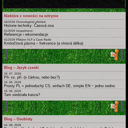
Niektóre z nowości na witrynie
04/2026 Chronologický přehled:
Historie techniky: Časová osa
01/2026 Uzupełniono:
Referencje i rekomendacje
01/2026 Přidáno VLF a Cave Radio
Kmitočtová pásma – frekvence (a vlnová délka)
09/2025 Doplněny různé nové
Certifikáty a osvědčení
02/2025
Slovník: zájmena, příslovce, spojky, ... Krátká, drobná, základní slova česky, polsky a v dalších jazycích
01/2025 Uzupełnieno: Ostatnia Wieczerza
Blog – Język czeski
Dny, měsíce, roční období, části dne a další časové slovníky
28. 07. 2026
Archiv novinek
Při- vs. pří- (s čárkou, nebo bez?)
Starší novinky
16. 06. 2026
Prosty PL = jednoduchý CS, einfach DE, simple EN ~ jedno sedno
16. 06. 2026
Tam siedziała kasza?
11. 06. 2026
Obchod
12. 05. 2026
Bit, byt, bít, být, byť; nabít, dobít, nabýt, dobýt; nebýt
11. 05. 2026
Blog – Osobisty
Psát × píšu; číst × čtu: Migrujące "í".
04. 08. 2026
Główna strona blogu