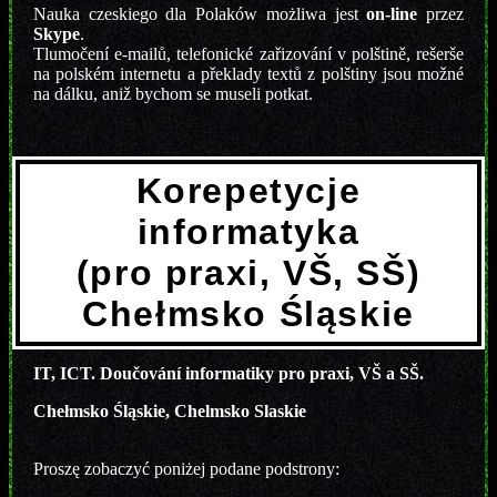
Nauka czeskiego dla Polaków możliwa jest
on-line
przez
Skype
.
Tlumočení e-mailů, telefonické zařizování v polštině, rešerše
na polském internetu a překlady textů z polštiny jsou možné
na dálku, aniž bychom se museli potkat.
Korepetycje
informatyka
(pro praxi, VŠ, SŠ)
Chełmsko Śląskie
IT, ICT. Doučování informatiky pro praxi, VŠ a SŠ.
Chełmsko Śląskie, Chelmsko Slaskie
Proszę zobaczyć poniżej podane podstrony: