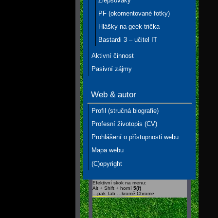
Zlepšováky
PF (okomentované fotky)
Hlášky na geek trička
Bastardi 3 – učitel IT
Aktivní činnost
Pasivní zájmy
Web & autor
Profil (stručná biografie)
Profesní životopis (CV)
Prohlášení o přístupnosti webu
Mapa webu
(C)opyright
Efektivní skok na menu:
Alt + Shift + horní
5(ř)
…pak Tab …kromě Chrome