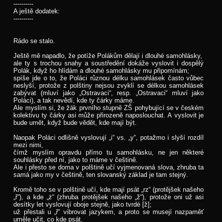
----------
A ještě dodatek:
----------
Rádo se stalo.
Ještě mě napadlo, že potíže Polákům dělají i dlouhé samohlásky,
ale ty s trochou snahy a soustředění dokáže vyslovit i dospělý
Polák, když ho hlídám a dlouhé samohlásky mu připomínám;
spíše jde o to, že Poláci různou délku samohlásek často vůbec
neslyší, protože z polštiny nejsou zvyklí se délkou samohlásek
zabývat (mluví jako „Ostravaci“, resp. „Ostravaci“ mluví jako
Poláci), a tak nevědí, kde ty čárky máme.
Ale myslím si, že žák prvního stupně ZŠ pohybující se v českém
kolektivu ty čárky asi může přirozeně naposlouchat. A vyslovit je
bude umět, když bude vědět, kde mají být.
Naopak Poláci odlišně vyslovují „i“ vs. „y“, potažmo i slyší rozdíl
mezi nimi,
čímž myslím opravdu přímo tu samohlásku, ne jen některé
souhlásky před ní, jako to máme v češtině.
Ale i přesto se doma v polštině učí vyjmenovaná slova, zhruba ta
samá jako my v češtině, ten slovanský základ je tam stejný.
Kromě toho se v polštině učí, kde mají psát „rz“ (protějšek našeho
„ř“), a kde „ż“ (zhruba protějšek našeho „ž“), protože oni už asi
desítky let vyslovují oboje stejně, jako tvrdé [ž];
už přestali u „ř“ vibrovat jazykem, a proto se musejí nazpaměť
uměle učit, co kde psát.