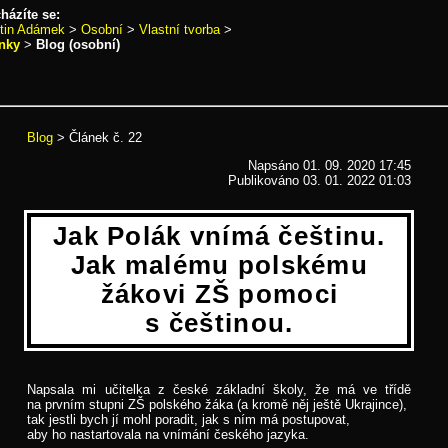
házíte se:
tin Adámek
>
Osobní
>
Vlastní tvorba
>
nky
>
Blog (osobní)
lánek č. 22
Blog
> Článek č. 22
Napsáno 01. 09. 2020 17:45
Publikováno
03. 01. 2022 01:03
Jak Polák vnímá češtinu.
Jak malému polskému
žákovi ZŠ pomoci
s češtinou.
Napsala mi učitelka z české základní školy, že má ve třídě
na prvním stupni ZŠ polského žáka (a kromě něj ještě Ukrajince),
tak jestli bych jí mohl poradit, jak s ním má postupovat,
aby ho nastartovala na vnímání českého jazyka.