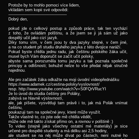
Protože by to mohlo pomoci více lidem,
vkládám sem kopii své odpovědi:
-----------------------------------------------
Dobrý den,
pokud jde o celkový postup a způsob práce, tak ten vychází
z toho, že ovládám polštinu, a že jsem se ji já sám už jako
dospělý učil jako cizí jazyk.
Díky tomu vím, v čem jsou ty dva jazyky stejné, v čem jiné,
a na co student při studiu druhého jazyka z této dvojice naráží.
Pokud byste chtěla jednu radu, jak češtinu polského žáka učit,
musel bych Vám doporučit se začít učit polsky,
abyste sama porozuměla tomu jazyku a tak poznala společné
principy a odlišnosti; bohužel nelze to vše předat nějak stručně
najednou.
Ale pro začátek žáka odkažte na moji úvodní videopřednášku
https://www.adamek.cz/cestina-polsky/vyslovnost/
resp. http://www.youtube.com/watch?v=S0FQrVRucYI
Je to úvod do studia češtiny pro Poláky,
zabývá se hlavně výslovností,
ale, jak píšete, vysvětluji tam právě i to, jak má Polák vnímat
češtinu,
poukazuji tam na společné jevy, které může využít.
Takže vlastně to, co jste ode mě chtěla vědět,
může ode mě takto získat přímo on, a rovnou v polštině :)
To video (stejně jako všechny ostatní mé materiály) je sice
určené pro dospělé studenty a má délku asi 2,5 hodiny,
ale student se na něj může dívat po částech, není nutné ho