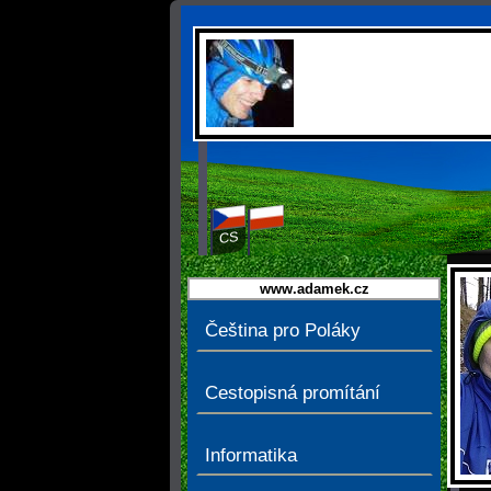
CS
PL
www.adamek.cz
Čeština pro Poláky
Cestopisná promítání
Informatika