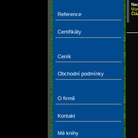
Nac
Mar
Člá
Reference
> Č
Certifikáty
Ceník
Obchodní podmínky
O firmě
Kontakt
Mé knihy