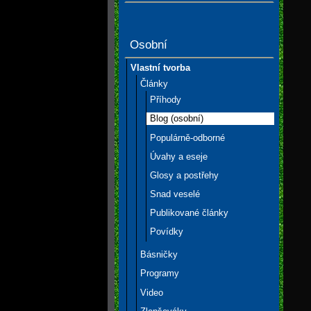
Osobní
Vlastní tvorba
Články
Příhody
Blog (osobní)
Populárně-odborné
Úvahy a eseje
Glosy a postřehy
Snad veselé
Publikované články
Povídky
Básničky
Programy
Video