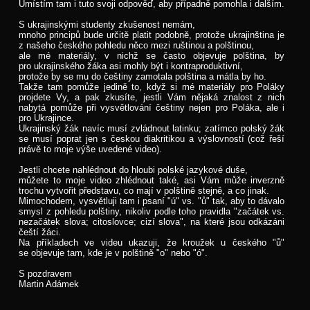
Umístím tam i tuto svoji odpověď, aby případně pomohla i dalším.
S ukrajinskými studenty zkušenost nemám,
mnoho principů bude určitě platit podobně, protože ukrajinština je
z našeho českého pohledu něco mezi ruštinou a polštinou,
ale mé materiály, v nichž se často objevuje polština, by
pro ukrajinského žáka asi mohly být i kontraproduktivní,
protože by se mu do češtiny zamotala polština a mátla by ho.
Takže tam pomůže jedině to, když si mé materiály pro Poláky
projdete Vy, a pak zkusíte, jestli Vám nějaká znalost z nich
nabytá pomůže při vysvětlování češtiny nejen pro Poláka, ale i
pro Ukrajince.
Ukrajinský žák navíc musí zvládnout latinku; zatímco polský žák
se musí poprat jen s českou diakritikou a výslovností (což řeší
právě to moje výše uvedené video).
Jestli chcete nahlédnout do hloubi polské jazykové duše,
můžete to moje video zhlédnout také, asi Vám může inverzně
trochu vytvořit představu, co mají v polštině stejně, a co jinak.
Mimochodem, vysvětluji tam i psaní "ú" vs. "ů" tak, aby to dávalo
smysl z pohledu polštiny, nikoliv podle toho pravidla "začátek vs.
nezačátek slova; citoslovce; cizí slova", na které jsou odkázáni
čeští žáci.
Na příkladech ve videu ukazuji, že kroužek u českého "ů"
se objevuje tam, kde je v polštině "o" nebo "ó".
S pozdravem
Martin Adámek