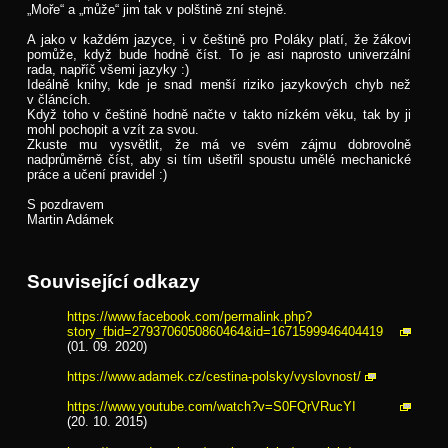
„Moře“ a „může“ jim tak v polštině zní stejně.
A jako v každém jazyce, i v češtině pro Poláky platí, že žákovi
pomůže, když bude hodně číst. To je asi naprosto univerzální
rada, napříč všemi jazyky :)
Ideálně knihy, kde je snad menší riziko jazykových chyb než
v článcích.
Když toho v češtině hodně načte v takto nízkém věku, tak by ji
mohl pochopit a vzít za svou.
Zkuste mu vysvětlit, že má ve svém zájmu dobrovolně
nadprůměrně číst, aby si tím ušetřil spoustu umělé mechanické
práce a učení pravidel :)
S pozdravem
Martin Adámek
Související odkazy
https://www.facebook.com/permalink.php?
story_fbid=2793706050860464&id=1671599946404419
(01. 09. 2020)
https://www.adamek.cz/cestina-polsky/vyslovnost/
https://www.youtube.com/watch?v=S0FQrVRucYI
(20. 10. 2015)