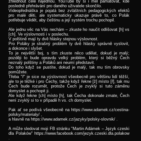
zhlédnout celé najednou. YouTube by si i měl pamatovat, kde
posledně přehrávání pro daného uživatele skončilo.
Videopřednáška je pojatá bez zvláštních pedagogických efektů
pro malé děti, ale systematicky ukazuje právě to, co Polák
potřebuje vědět, aby češtinu a její systém trochu pochopil.
Ale jednu věc na Vás nechám – zkuste ho naučit odlišovat [h] vs
[ch]. Ve výslovnosti i v poslechu.
V polštině mají ty dvě hlásky stejnou výslovnost.
Pro Poláky je strašný problém ty dvě hlásky správně vyslovit,
a dokonce i slyšet.
To je největší boj, s tím zkuste něco udělat, dokud je malý;
později to bude opravdu velký problém, který si běžný Čech
neznalý polštiny a Poláků ani neumí představit.
Do toho když se pustíte, dokud je malý, tak mu tím obrovsky
pomůžete.
Třeba "ř" je sice na výslovnost všeobecně pro většinu lidí těžší,
ale to je těžké i pro Čechy, takže když řekne [ž] místo [ř], tak mu
Čech bude rozumět, protože Čech je zvyklý si tuto záměnu
domyslet a pochopit ji.
Ale když řekne [ch] místo [h], tak Čecha dokonale zmate, Čech
není zvyklý si to v případě h vs. ch domyslet.
Pak ať se podívá všeobecně na https://www.adamek.cz/cestina-
polsky/materialy/ ,
a hlavně na https://www.adamek.cz/jazyky/polsky-slovnik/ .
A může sledovat moji FB stránku "Martin Adámek – Język czeski
dla Polaków" https://www.facebook.com/jezyk.czeski.dla.polakow
.