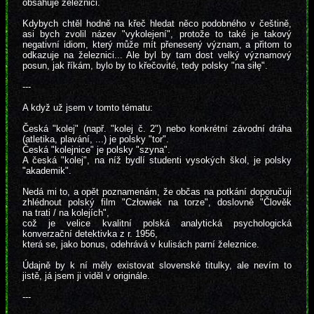
obsahuje železnici.
Kdybych chtěl hodně na křeč hledat něco podobného v češtině,
asi bych zvolil název "vykolejení", protože to také je takový
negativní idiom, který může mít přenesený význam, a přitom to
odkazuje na železnici... Ale byl by tam dost velký významový
posun, jak říkám, bylo by to křečovité, tedy polsky "na siłę".
---
A když už jsem v tomto tématu:
Česká "kolej" (např. "kolej č. 2") nebo konkrétní závodní dráha
(atletika, plavání, ...) je polsky "tor".
Česká "kolejnice" je polsky "szyna".
A česká "kolej", na níž bydlí studenti vysokých škol, je polsky
"akademik".
Nedá mi to, a opět poznamenám, že občas na potkání doporučuji
zhlédnout polský film "Człowiek na torze", doslovně "Člověk
na trati / na kolejích",
což je velice kvalitní polská analytická psychologická
konverzační detektivka z r. 1956,
která se, jako bonus, odehrává v kulisách parní železnice.
Údajně by k ní měly existovat slovenské titulky, ale nevím to
jistě, já jsem ji viděl v originále.
---