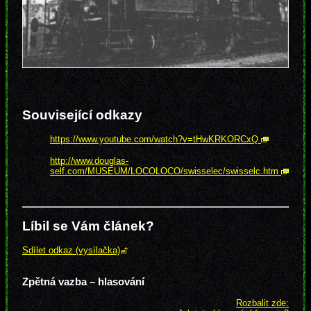
Související odkazy
https://www.youtube.com/watch?v=tHwKRKORCxQ
http://www.douglas-
self.com/MUSEUM/LOCOLOCO/swisselec/swisselc.htm
Líbil se Vám článek?
Sdílet odkaz (vysílačka)
Zpětná vazba – hlasování
Rozbalit zde: