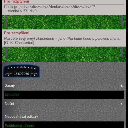
Pro rozptýlení
Co to je: „<div><div><div>Alenka</div></div></div>”?
…Alenka v říši divů
Pro zamyšlení
Nazvěte svůj omyl zkušeností – jeho tíha bude hned o polovinu menší.
[G. K. Chesterton]
15'620'266
Jasný
☀
Normální
Noční
☼
Nepodtrhávat odkazy
Podtrhávat některé