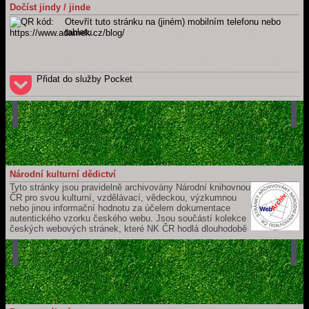
Celý web
Dočíst jindy / jinde
ADÁMEK, Martin.
Martin Adámek
[online]. Náchod / Meziměstí [cit.
Otevřít tuto stránku na (jiném) mobilním telefonu nebo
2026-08-06]. Dostupné z: https://www.adamek.cz
tabletu.
Přidat do služby Pocket
Národní kulturní dědictví
Tyto stránky jsou pravidelně archivovány Národní knihovnou
ČR pro svou kulturní, vzdělávací, vědeckou, výzkumnou
nebo jinou informační hodnotu za účelem dokumentace
autentického vzorku českého webu. Jsou součástí kolekce
českých webových stránek, které NK ČR hodlá dlouhodobě
uchovávat a zpřístupňovat pro budoucí generace. Jejich záznam je
součástí České národní bibliografie a katalogu NK ČR.