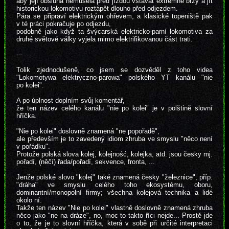
aby její obsluha nemusela před jízdou vstávat extrémně brzy a jít
historickou lokomotivu roztápět dlouho před odjezdem.
Pára se připraví elektrickým ohřevem, a klasické topeniště pak
v té práci pokračuje po odjezdu,
podobně jako když ta švýcarská elektricko-parní lokomotiva za
druhé světové války vyjela mimo elektrifikovanou část trati.
---
Tolik zjednodušeně, co jsem se dozvěděl z toho videa
"Lokomotywa elektryczno-parowa" polského YT kanálu "nie
po kolei".
A po úplnost doplním svůj komentář,
že ten název celého kanálu "nie po kolei" je v polštině slovní
hříčka.
"Nie po kolei" doslovně znamená "ne popořadě",
ale především je to zavedený idiom zhruba ve smyslu "něco není
v pořádku".
Protože polská slova kolej, kolejność, kolejka, atd. jsou česky mj.
pořadí, (něčí) řada/pořadí, sekvence, fronta, ...
Jenže polské slovo "kolej" také znamená česky "železnice", příp.
"dráha" ve smyslu celého toho ekosystému, oboru,
dominantní/monopolní firmy; všechna kolejová technika a lidé
okolo ní.
Takže ten název "Nie po kolei" vlastně doslovně znamená zhruba
něco jako "ne na dráze", no, moc to takto říci nejde... Prostě jde
o to, že je to slovní hříčka, která v sobě při určité interpretaci