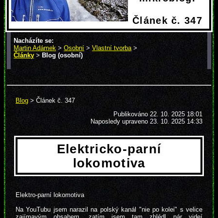
Článek č. 347
Nacházíte se:
Martin Adámek
>
Osobní
>
Vlastní tvorba
>
Články
>
Blog (osobní)
> Článek č. 347
Blog
> Článek č. 347
Publikováno
22. 10. 2025 18:01
Naposledy upraveno 23. 10. 2025 14:33
Elektricko-parní
lokomotiva
Elektro-parní lokomotiva
Na YouTubu jsem narazil na polský kanál "nie po kolei" s velice
zajímavým obsahem, zatím jsem tam zhlédl pár videí