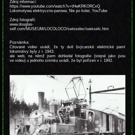
Zdroj informací:
https://www.youtube.com/watch?v=tHwKRKORCxQ
Lokomotywa elektryczno-parowa; Nie po kolei; YouTube
Zdroj fotografií:
www.douglas-
self.com/MUSEUM/LOCOLOCO/swisselec/swisselc.htm
Poznámka:
Citované video uvádí, že ty dvě švýcarské elektrické parní
lokomotivy byly z r. 1943;
ale web, na němž jsem dohledal fotografie (stejné jako jsou
ve videu) u jednoho snímku uvádí, že byl pořízen v r. 1942.