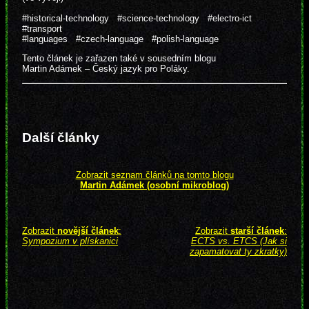
#historical-technology
#science-technology
#electro-ict
#transport
#languages
#czech-language
#polish-language
Tento článek je zařazen také v sousedním blogu
Martin Adámek – Český jazyk pro Poláky.
Další články
Zobrazit seznam článků na tomto blogu
Martin Adámek (osobní mikroblog)
Zobrazit
novější článek
:
Zobrazit
starší článek
:
Sympozium v plískanici
ECTS vs. ETCS (Jak si
zapamatovat ty zkratky)