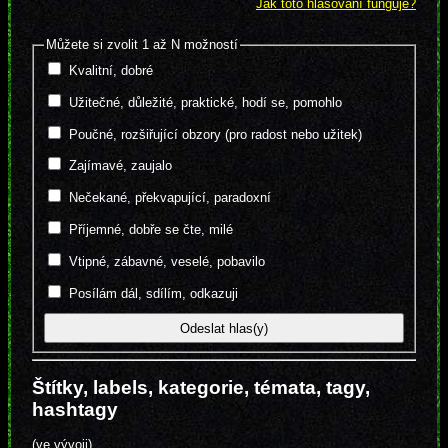
Jak toto hlasování funguje?
Můžete si zvolit 1 až N možností
Kvalitní, dobré
Užitečné, důležité, praktické, hodí se, pomohlo
Poučné, rozšiřující obzory (pro radost nebo užitek)
Zajímavé, zaujalo
Nečekané, překvapující, paradoxní
Příjemné, dobře se čte, milé
Vtipné, zábavné, veselé, pobavilo
Posílám dál, sdílím, odkazuji
Štítky, labels, kategorie, témata, tagy,
hashtagy
(ve vývoji)