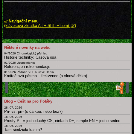
Navigační menu
(klávesová zkratka Alt + Shift + horní „
5
”)
Některé novinky na webu
04/2026 Chronologický přehled:
Historie techniky: Časová osa
01/2026 Uzupełniono:
Referencje i rekomendacje
01/2026 Přidáno VLF a Cave Radio
Kmitočtová pásma – frekvence (a vlnová délka)
09/2025 Doplněny různé nové
Certifikáty a osvědčení
02/2025
Slovník: zájmena, příslovce, spojky, ... Krátká, drobná, základní slova česky, polsky a v dalších jazycích
01/2025 Uzupełnieno: Ostatnia Wieczerza
Blog – Čeština pro Poláky
Dny, měsíce, roční období, části dne a další časové slovníky
28. 07. 2026
Archiv novinek
Při- vs. pří- (s čárkou, nebo bez?)
Starší novinky
16. 06. 2026
Prosty PL = jednoduchý CS, einfach DE, simple EN ~ jedno sedno
16. 06. 2026
Tam siedziała kasza?