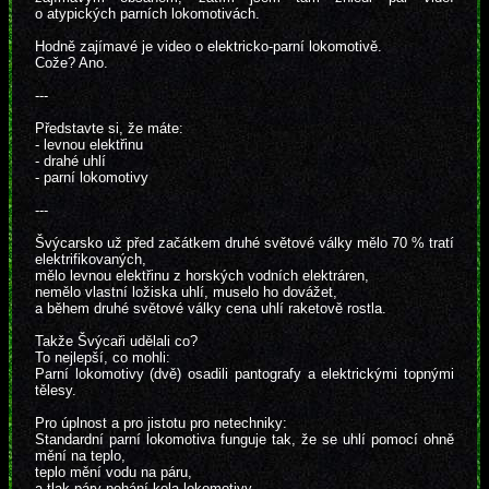
o atypických parních lokomotivách.
Hodně zajímavé je video o elektricko-parní lokomotivě.
Cože? Ano.
---
Představte si, že máte:
- levnou elektřinu
- drahé uhlí
- parní lokomotivy
---
Švýcarsko už před začátkem druhé světové války mělo 70 % tratí
elektrifikovaných,
mělo levnou elektřinu z horských vodních elektráren,
nemělo vlastní ložiska uhlí, muselo ho dovážet,
a během druhé světové války cena uhlí raketově rostla.
Takže Švýcaři udělali co?
To nejlepší, co mohli:
Parní lokomotivy (dvě) osadili pantografy a elektrickými topnými
tělesy.
Pro úplnost a pro jistotu pro netechniky:
Standardní parní lokomotiva funguje tak, že se uhlí pomocí ohně
mění na teplo,
teplo mění vodu na páru,
a tlak páry pohání kola lokomotivy.