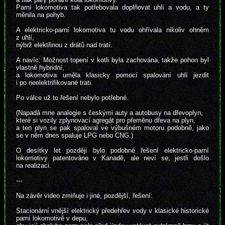
Parní lokomotiva tak potřebovala doplňovat uhlí a vodu, a ty
měnila na pohyb.
A elektricko-parní lokomotiva tu vodu ohřívala nikoliv ohněm
z uhlí,
nýbrž elektřinou z drátů nad tratí.
A navíc: Možnost topení v kotli byla zachována, takže pohon byl
vlastně hybridní,
a lokomotiva uměla klasicky pomocí spalování uhlí jezdit
i po neelektrifikované trati.
Po válce už to řešení nebylo potřebné.
(Napadá mne analogie s českými auty a autobusy na dřevoplyn,
které si vozily zplynovací agregát pro přeměnu dřeva na plyn,
a ten plyn se pak spaloval ve výbušném motoru podobně, jako
se v něm dnes spaluje LPG nebo CNG.)
O desítky let později bylo podobné řešení elektricko-parní
lokomotivy patentováno v Kanadě, ale neví se, jestli došlo
na realizaci.
---
Na závěr video zmiňuje i jiné, pozdější, řešení:
Stacionární vnější elektrický předehřev vody v klasické historické
parní lokomotivě v depu,