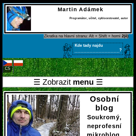
Martin Adámek
Programátor
,
učitel
,
cyklocestovatel
,
autor
Zkratka na hlavní stranu: Alt + Shift + horní
2(ě)
Kde tady najdu
?
CS
PL
☰ Zobrazit
menu
☰
Osobní
blog
Soukromý,
neprofesní
mikroblog.