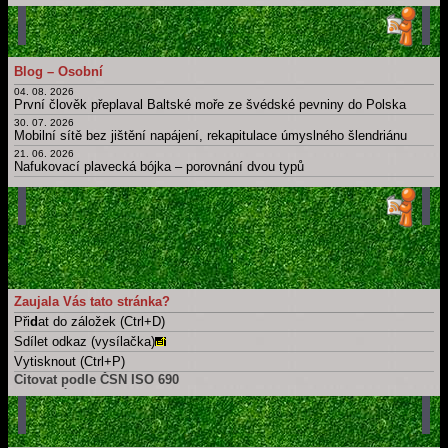
11. 06. 2026
Obchod
12. 05. 2026
Bit, byt, bít, být, byť; nabít, dobít, nabýt, dobýt; nebýt
11. 05. 2026
Blog – Osobní
Psát × píšu; číst × čtu: Migrujące "í".
04. 08. 2026
Hlavní strana blogu
První člověk přeplaval Baltské moře ze švédské pevniny do Polska
Všechny články
30. 07. 2026
Mobilní sítě bez jištění napájení, rekapitulace úmyslného šlendriánu
21. 06. 2026
Nafukovací plavecká bójka – porovnání dvou typů
16. 06. 2026
Berlínská zeď coby kruhová inverze
21. 05. 2026
Časová osa: Historie techniky v kontextu dalších dějin
11. 05. 2026
Take a part, zúčastnit se, wziąć udział, účast, ...
Hlavní strana blogu
Všechny články
Zaujala Vás tato stránka?
Při
d
at do záložek (Ctrl+D)
Sdílet odkaz (vysílačka)
Vytisknout (Ctrl+P)
Citovat podle ČSN ISO 690
Tuto stránku
ADÁMEK, Martin. Osobní blog: Soukromý, neprofesní mikroblog. .
Martin Adámek
[online]. Náchod / Meziměstí [cit. 2026-08-06].
Dostupné z: https://www.adamek.cz/blog