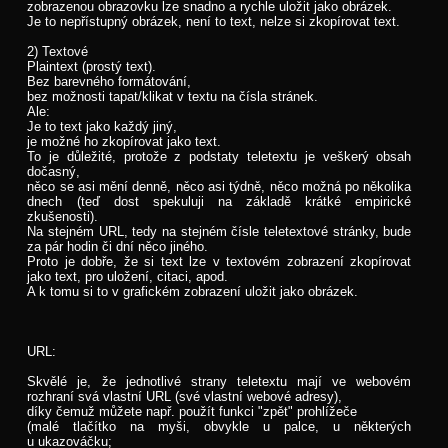
zobrazenou obrazovku lze snadno a rychle uložit jako obrázek.
Je to nepřístupný obrázek, není to text, nelze si zkopírovat text.
2) Textové
Plaintext (prostý text).
Bez barevného formátování,
bez možnosti tapat/klikat v textu na čísla stránek.
Ale:
Je to text jako každý jiný,
je možné ho zkopírovat jako text.
To je důležité, protože z podstaty teletextu je veškerý obsah
dočasný,
něco se asi mění denně, něco asi týdně, něco možná po několika
dnech (teď dost spekuluji na základě krátké empirické
zkušenosti).
Na stejném URL, tedy na stejném čísle teletextové stránky, bude
za pár hodin či dní něco jiného.
Proto je dobře, že si text lze v textovém zobrazení zkopírovat
jako text, pro uložení, citaci, apod.
A k tomu si to v grafickém zobrazení uložit jako obrázek.
URL:
Skvělé je, že jednotlivé strany teletextu mají ve webovém
rozhraní svá vlastní URL (své vlastní webové adresy),
díky čemuž můžete např. použít funkci "zpět" prohlížeče
(malé tlačítko na myši, obvykle u palce, u některých
u ukazováčku;