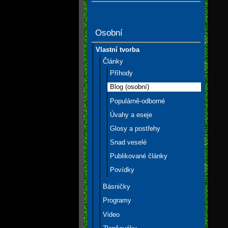
Osobní
Vlastní tvorba
Články
Příhody
Blog (osobní)
Populárně-odborné
Úvahy a eseje
Glosy a postřehy
Snad veselé
Publikované články
Povídky
Básničky
Programy
Video