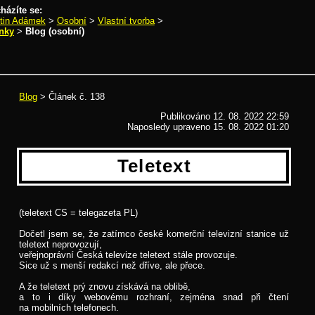
házíte se:
tin Adámek
>
Osobní
>
Vlastní tvorba
>
nky
>
Blog (osobní)
lánek č. 138
Blog
> Článek č. 138
Publikováno
12. 08. 2022 22:59
Naposledy upraveno 15. 08. 2022 01:20
Teletext
(teletext CS = telegazeta PL)
Dočetl jsem se, že zatímco české komerční televizní stanice už
teletext neprovozují,
veřejnoprávní Česká televize teletext stále provozuje.
Sice už s menší redakcí než dříve, ale přece.
A že teletext prý znovu získává na oblibě,
a to i díky webovému rozhraní, zejména snad při čtení
na mobilních telefonech.