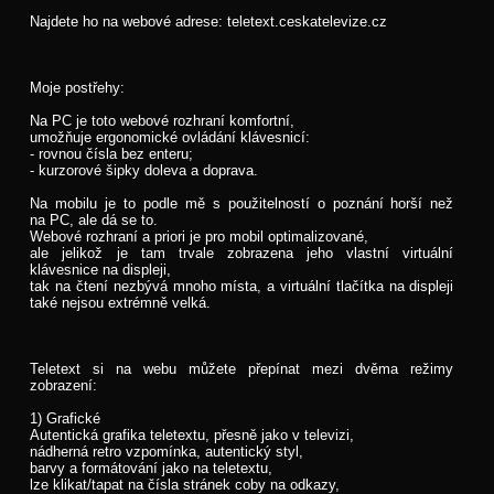
Najdete ho na webové adrese: teletext.ceskatelevize.cz
Moje postřehy:
Na PC je toto webové rozhraní komfortní,
umožňuje ergonomické ovládání klávesnicí:
- rovnou čísla bez enteru;
- kurzorové šipky doleva a doprava.
Na mobilu je to podle mě s použitelností o poznání horší než
na PC, ale dá se to.
Webové rozhraní a priori je pro mobil optimalizované,
ale jelikož je tam trvale zobrazena jeho vlastní virtuální
klávesnice na displeji,
tak na čtení nezbývá mnoho místa, a virtuální tlačítka na displeji
také nejsou extrémně velká.
Teletext si na webu můžete přepínat mezi dvěma režimy
zobrazení:
1) Grafické
Autentická grafika teletextu, přesně jako v televizi,
nádherná retro vzpomínka, autentický styl,
barvy a formátování jako na teletextu,
lze klikat/tapat na čísla stránek coby na odkazy,