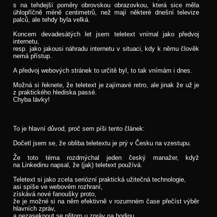
s na tehdejší poměry obrovskou obrazovkou, která sice měla
úhlopříčně méně centimetrů, než mají některé dnešní televize
palců, ale tehdy byla velká.
Koncem devadesátých let jsem teletext vnímal jako předvoj
internetu,
resp. jako jakousi náhradu internetu v situaci, kdy k němu člověk
nemá přístup.
A předvoj webových stránek to určitě byl, to tak vnímám i dnes.
Možná si řeknete, že teletext je zajímavé retro, ale jinak že už je
z praktického hlediska passé.
Chyba lávky!
To je hlavní důvod, proč sem píši tento článek:
Dočetl jsem se, že obliba teletextu je prý v Česku na vzestupu.
Že toto téma rozdmýchal jeden český manažer, když
na Linkedinu napsal, že (jak) teletext používá.
Teletext si jako zcela seriózní praktická užitečná technologie,
asi spíše ve webovém rozhraní,
získává nové fanoušky proto,
že je možné si na něm efektivně v rozumném čase přečíst výběr
hlavních zpráv,
a nezaseknout se přitom u zpráv na hodinu.