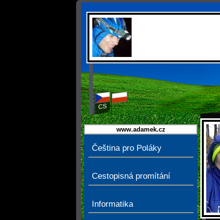
CS
PL
www.adamek.cz
Čeština pro Poláky
Cestopisná promítání
Informatika