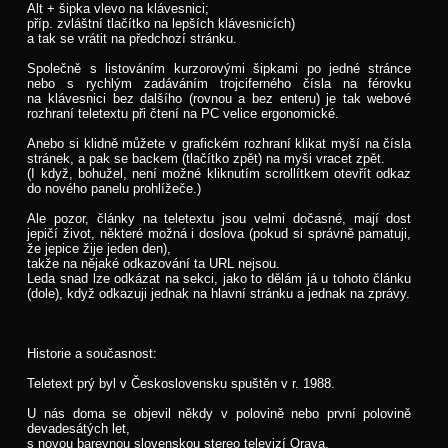
Alt + šipka vlevo na klávesnici;
příp. zvláštní tlačítko na lepších klávesnicích)
a tak se vrátit na předchozí stránku.
Společně s listováním kurzorovými šipkami po jedné stránce
nebo s rychlým zadáváním trojciferného čísla na férovku
na klávesnici bez dalšího (rovnou a bez enteru) je tak webové
rozhraní teletextu při čtení na PC velice ergonomické.
Anebo si klidně můžete v grafickém rozhraní klikat myší na čísla
stránek, a pak se backem (tlačítko zpět) na myši vracet zpět.
(I když, bohužel, není možné kliknutím scrollítkem otevřít odkaz
do nového panelu prohlížeče.)
Ale pozor, články na teletextu jsou velmi dočasné, mají dost
jepičí život, některé možná i doslova (pokud si správně pamatuji,
že jepice žije jeden den),
takže na nějaké odkazování ta URL nejsou.
Leda snad lze odkázat na sekci, jako to dělám já u tohoto článku
(dole), když odkazuji jednak na hlavní stránku a jednak na zprávy.
Historie a současnost:
Teletext prý byl v Československu spuštěn v r. 1988.
U nás doma se objevil někdy v polovině nebo první polovině
devadesátých let,
s novou barevnou slovenskou stereo televizí Orava,