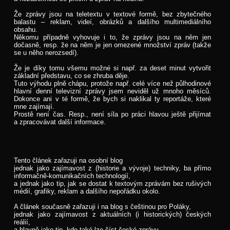
Že zprávy jsou na teletextu v textové formě, bez zbytečného
balastu – reklam, videí, obrázků a dalšího multimediálního
obsahu.
Někomu případně vyhovuje i to, že zprávy jsou na něm jen
dočasně, resp. že na něm je jen omezené množství zpráv (takže
se u něho nerozsedí).
Že je díky tomu všemu možné si např. za deset minut vytvořit
základní představu, co se zhruba děje.
Tuto výhodu plně chápu, protože např. celé více než půlhodinové
hlavní denní televizní zprávy jsem neviděl už mnoho měsíců.
Dokonce ani v té formě, že bych si naklikal ty reportáže, které
mne zajímají.
Prostě není čas. Resp., není síla po práci hlavou ještě přijímat
a zpracovávat další informace.
Tento článek zařazuji na osobní blog
jednak jako zajímavost z (historie a vývoje) techniky, ba přímo
informačně-komunikačních technologií,
a jednak jako tip, jak se dostat k textovým zprávám bez rušivých
médií, grafiky, reklam a dalšího nepořádku okolo.
A článek současně zařazuji i na blog s češtinou pro Poláky,
jednak jako zajímavost z aktuálních (i historických) českých
reálií,
a hlavně jako tip, kde také lze číst české zprávy