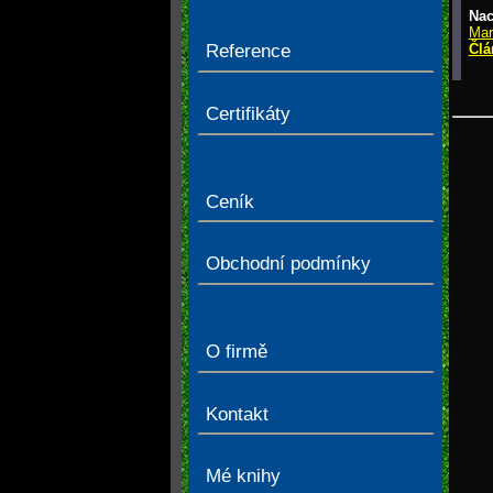
Nac
Mar
Člá
Reference
> Č
Certifikáty
Ceník
Obchodní podmínky
O firmě
Kontakt
Mé knihy