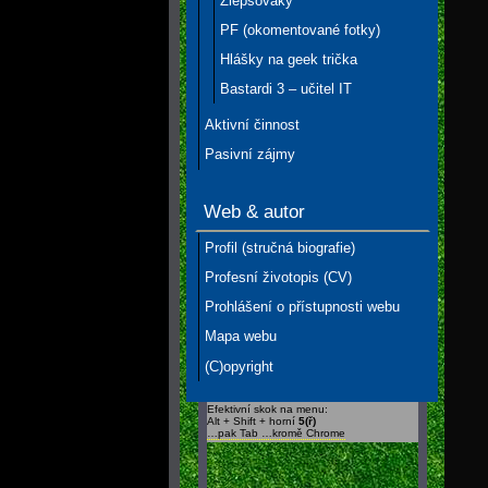
Zlepšováky
PF (okomentované fotky)
Hlášky na geek trička
Bastardi 3 – učitel IT
Aktivní činnost
Pasivní zájmy
Web & autor
Profil (stručná biografie)
Profesní životopis (CV)
Prohlášení o přístupnosti webu
Mapa webu
(C)opyright
Efektivní skok na menu:
Alt + Shift + horní
5(ř)
…pak Tab …kromě Chrome