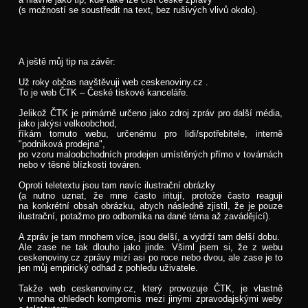
(s možností se soustředit na text, bez rušivých vlivů okolo).
A ještě můj tip na závěr:
Už roky občas navštěvuji web ceskenoviny.cz .
To je web ČTK – České tiskové kanceláře.
Jelikož ČTK je primárně určeno jako zdroj zpráv pro další média,
jako jakýsi velkoobchod,
říkám tomuto webu, určenému pro lidi/spotřebitele, interně
"podniková prodejna",
po vzoru maloobchodních prodejen umístěných přímo v továrnách
nebo v těsné blízkosti továren.
Oproti teletextu jsou tam navíc ilustrační obrázky
(a nutno uznat, že mne často iritují, protože často reaguji
na konkrétní obsah obrázku, abych následně zjistil, že je pouze
ilustrační, potažmo pro odborníka na dané téma až zavádějící).
A zpráv je tam mnohem více, jsou delší, a vydrží tam delší dobu.
Ale zase ne tak dlouho jako jinde. Všiml jsem si, že z webu
ceskenoviny.cz zprávy mizí asi po roce nebo dvou, ale zase je to
jen můj empirický odhad z pohledu uživatele.
Takže web ceskenoviny.cz, který provozuje ČTK, je vlastně
v mnoha ohledech kompromis mezi jinými zpravodajskými weby