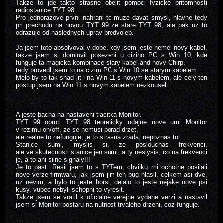
Takze to jde takto strasne obejit pomoci fyzicke pritomnosti
radiostanice TYT 98.
Pro jednorazove prvni nahrani to muze davat smysl, hlavne tedy
pri prechodu na novou TYT 99 ze stare TYT 98, ale pak uz to
odrazuje od naslednych uprav predvoleb.
Ja jsem toto absolvoval v dobe, kdy jsem jeste nemel novy kabel,
takze jsem si domluvil posezeni u ciziho PC s Win 10, kde
funguje ta magicka kombinace stary kabel and novy Chirp,
tedy provedl jsem to na cizim PC s Win 10 se starym kabelem.
Melo by to tak snad jit i na Win 11 s novym kabelem, ale cely ten
postup jsem na Win 11 s novym kabelem nezkousel.
A jeste bacha na nastaveni tlacitka Monitor.
TYT 99 oproti TYT 98 teoreticky udajne nove umi Monitor
v rezimu on/off, ze se nemusi porad drzet,
ale realne to nefunguje, je to strasna zrada, nepoznas to:
Stanice sumi, myslis si, ze poslouchas frekvenci,
ale ve skutecnosti stanice jen sumi, a ty neslysis, co na frekvenci
je, a to ani silne signaly!!!
Je to past. Resil jsem to s TYTem, chvilku mi ochotne posilali
nove verze firmwaru, jak jsem jim ten bug hlasil, celkem asi dve,
uz nevim, a bylo to jeste horsi, delalo to jeste nejake nove psi
kusy, vubec nebyli schopni to vyresit.
Takze jsem se vratil k oficialne verejne vydane verzi a nastavil
jsem si Monitor postaru na nutnost trvaleho drzeni, coz funguje.
---