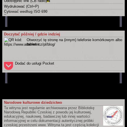
Udostępnić link (CB radio)
Wydrukować (Ctrl+P)
Cytować według ISO 690
Tę stronę
ADÁMEK, Martin. Osobisty blog: Prywatny, niezawodowy mikroblog..
Martin Adámek
[online]. Náchod / Meziměstí (Republika Czeska)
[dostęp 2026-08-06]. Dostępny w Internecie:
https://www.adamek.cz/pl/blog
Doczytać później / gdzie indziej
Całą witrynę
Otworzyć tę stronę na (innym) telefonie komórkowym albo
ADÁMEK, Martin.
Martin Adámek
[online]. Náchod / Meziměstí
tablecie.
(Republika Czeska) [dostęp 2026-08-06]. Dostępny w Internecie:
https://www.adamek.cz/pl
Dodać do usługi Pocket
Narodowe kulturowe dziedzictwo
Ta witryna jest regularnie archiwowana przez Bibliotekę
Narodową Republiki Czeskiej z powodu jej kulturowej,
edukacyjnej, naukowej, badawczej lub innej wartości
informacyjnej w celu dokumentacji autentycznej próbki
czeskiej przestrzeni www. Witryna ta jest częścią kolekcji