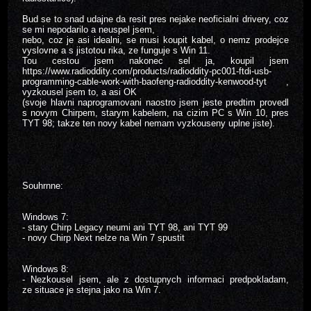
Bud se to snad udajne da resit pres nejake neoficialni drivery, coz
se mi nepodarilo a neuspel jsem,
nebo, coz je asi idealni, se musi koupit kabel, o nemz prodejce
vyslovne a s jistotou rika, ze funguje s Win 11.
Tou cestou jsem nakonec sel ja, koupil jsem
https://www.radioddity.com/products/radioddity-pc001-ftdi-usb-
programming-cable-work-with-baofeng-radioddity-kenwood-tyt ,
vyzkousel jsem to, a asi OK
(svoje hlavni naprogramovani naostro jsem jeste predtim provedl
s novym Chirpem, starym kabelem, na cizim PC s Win 10, pres
TYT 98; takze ten novy kabel nemam vyzkouseny uplne jiste).
Souhrnne:
Windows 7:
- stary Chirp Legacy neumi ani TYT 98, ani TYT 99
- novy Chirp Next nelze na Win 7 spustit
Windows 8:
- Nezkousel jsem, ale z dostupnych informaci predpokladam,
ze situace je stejna jako na Win 7.