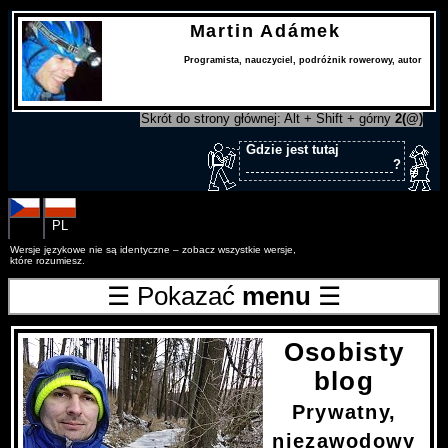
Martin Adámek
Programista
,
nauczyciel
,
podróżnik rowerowy
,
autor
Skrót do strony głównej: Alt + Shift + górny
2(@)
Gdzie jest tutaj
?
CS
PL
Wersje językowe nie są identyczne – zobacz wszystkie wersje,
które rozumiesz.
☰ Pokazać
menu
☰
Osobisty
blog
Prywatny,
niezawodowy