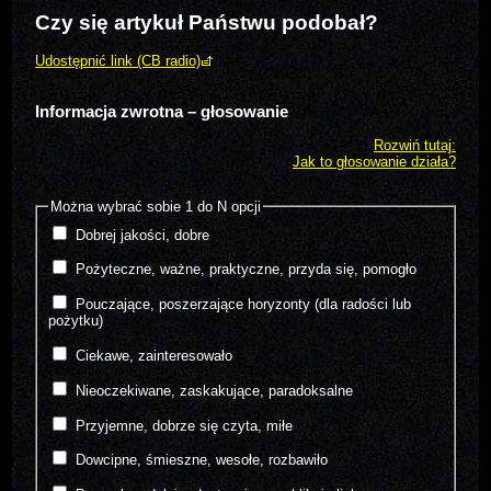
Czy się artykuł Państwu podobał?
Udostępnić link (CB radio)
Informacja zwrotna – głosowanie
Rozwiń tutaj:
Jak to głosowanie działa?
Można wybrać sobie 1 do N opcji
Dobrej jakości, dobre
Pożyteczne, ważne, praktyczne, przyda się, pomogło
Pouczające, poszerzające horyzonty (dla radości lub
pożytku)
Ciekawe, zainteresowało
Nieoczekiwane, zaskakujące, paradoksalne
Przyjemne, dobrze się czyta, miłe
Dowcipne, śmieszne, wesołe, rozbawiło