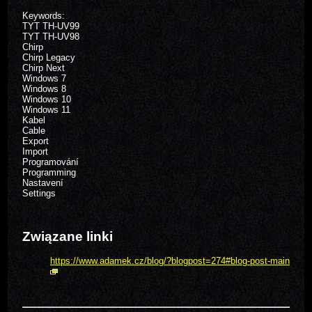
Keywords:
TYT TH-UV99
TYT TH-UV98
Chirp
Chirp Legacy
Chirp Next
Windows 7
Windows 8
Windows 10
Windows 11
Kabel
Cable
Export
Import
Programování
Programming
Nastavení
Settings
Związane linki
https://www.adamek.cz/blog/?blogpost=274#blog-post-main