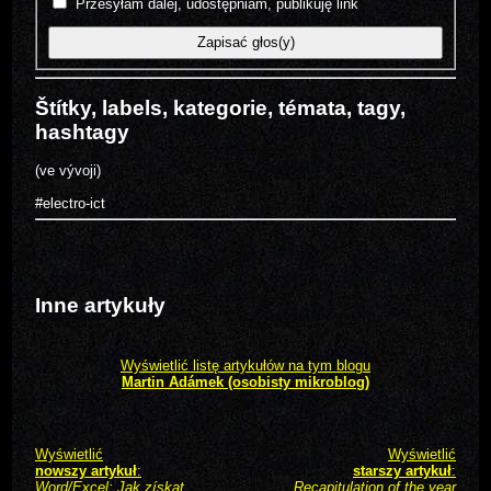
Przesyłam dalej, udostępniam, publikuję link
Štítky, labels, kategorie, témata, tagy,
hashtagy
(ve vývoji)
#electro-ict
Inne artykuły
Wyświetlić listę artykułów na tym blogu
Martin Adámek (osobisty mikroblog)
Wyświetlić
Wyświetlić
nowszy artykuł
:
starszy artykuł
:
Word/Excel: Jak získat
Recapitulation of the year