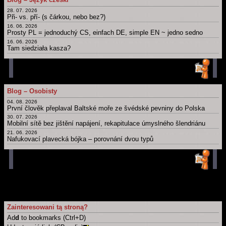
Dny, měsíce, roční období, části dne a další časové slovníky
28. 07. 2026
Archiv novinek
Při- vs. pří- (s čárkou, nebo bez?)
Starší novinky
16. 06. 2026
Prosty PL = jednoduchý CS, einfach DE, simple EN ~ jedno sedno
16. 06. 2026
Tam siedziała kasza?
11. 06. 2026
Obchod
12. 05. 2026
Bit, byt, bít, být, byť; nabít, dobít, nabýt, dobýt; nebýt
11. 05. 2026
Blog – Osobisty
Psát × píšu; číst × čtu: Migrujące "í".
04. 08. 2026
Główna strona blogu
První člověk přeplaval Baltské moře ze švédské pevniny do Polska
Wszystkie artykuły
30. 07. 2026
Mobilní sítě bez jištění napájení, rekapitulace úmyslného šlendriánu
21. 06. 2026
Nafukovací plavecká bójka – porovnání dvou typů
16. 06. 2026
Berlínská zeď coby kruhová inverze
21. 05. 2026
Časová osa: Historie techniky v kontextu dalších dějin
11. 05. 2026
Take a part, zúčastnit se, wziąć udział, účast, ...
Główna strona blogu
Wszystkie artykuły
Zainteresowani tą stroną?
Ad
d
to bookmarks (Ctrl+D)