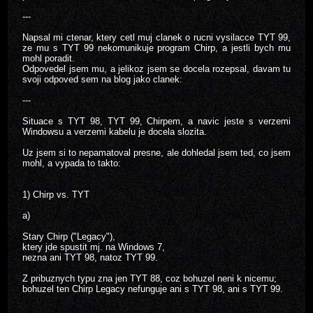
---
Napsal mi ctenar, ktery cetl muj clanek o rucni vysilacce TYT 99,
ze mu s TYT 99 nekomunikuje program Chirp, a jestli bych mu
mohl poradit.
Odpovedel jsem mu, a jelikoz jsem se docela rozepsal, davam tu
svoji odpoved sem na blog jako clanek:
---
Situace s TYT 98, TYT 99, Chirpem, a navic jeste s verzemi
Windowsu a verzemi kabelu je docela slozita.
Uz jsem si to nepamatoval presne, ale dohledal jsem ted, co jsem
mohl, a vypada to takto:
1) Chirp vs. TYT
a)
Stary Chirp ("Legacy"),
ktery jde spustit mj. na Windows 7,
nezna ani TYT 98, natoz TYT 99.
Z pribuznych typu zna jen TYT 88, coz bohuzel neni k nicemu;
bohuzel ten Chirp Legacy nefunguje ani s TYT 98, ani s TYT 99.