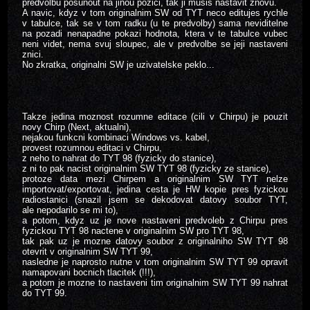
predvolbu posunout na jinou pozici, tak ji musis nastavit znovu.
A navic, kdyz v tom originalnim SW od TYT neco editujes rychle
v tabulce, tak se v tom radku (u te predvolby) sama neviditelne
na pozadi nenapadne pokazi hodnota, ktera v te tabulce vubec
neni videt, nema svuj sloupec, ale v predvolbe se jeji nastaveni
znici.
No zkratka, originalni SW je uzivatelske peklo...
Takze jedina moznost rozumne editace (cili v Chirpu) je pouzit
novy Chirp (Next, aktualni),
nejakou funkcni kombinaci Windows vs. kabel,
provest rozumnou editaci v Chirpu,
z neho to nahrat do TYT 98 (fyzicky do stanice),
z ni to pak nacist originalnim SW TYT 98 (fyzicky ze stanice),
protoze data mezi Chirpem a originalnim SW TYT nelze
importovat/exportovat, jedina cesta je HW kopie pres fyzickou
radiostanici (snazil jsem se dekodovat datovy soubor TYT,
ale nepodarilo se mi to),
a potom, kdyz uz je nove nastaveni predvoleb z Chirpu pres
fyzickou TYT 98 nactene v originalnim SW pro TYT 98,
tak pak uz je mozne datovy soubor z originalniho SW TYT 98
otevrit v originalnim SW TYT 99,
nasledne je naprosto nutne v tom originalnim SW TYT 99 opravit
namapovani bocnich tlacitek (!!!),
a potom je mozne to nastaveni tim originalnim SW TYT 99 nahrat
do TYT 99.