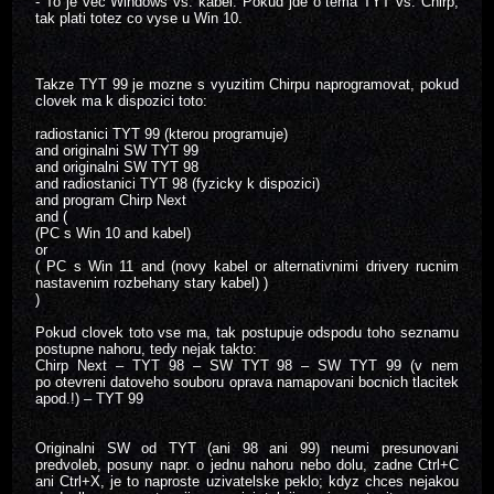
- To je vec Windows vs. kabel. Pokud jde o tema TYT vs. Chirp,
tak plati totez co vyse u Win 10.
Takze TYT 99 je mozne s vyuzitim Chirpu naprogramovat, pokud
clovek ma k dispozici toto:
radiostanici TYT 99 (kterou programuje)
and originalni SW TYT 99
and originalni SW TYT 98
and radiostanici TYT 98 (fyzicky k dispozici)
and program Chirp Next
and (
(PC s Win 10 and kabel)
or
( PC s Win 11 and (novy kabel or alternativnimi drivery rucnim
nastavenim rozbehany stary kabel) )
)
Pokud clovek toto vse ma, tak postupuje odspodu toho seznamu
postupne nahoru, tedy nejak takto:
Chirp Next – TYT 98 – SW TYT 98 – SW TYT 99 (v nem
po otevreni datoveho souboru oprava namapovani bocnich tlacitek
apod.!) – TYT 99
Originalni SW od TYT (ani 98 ani 99) neumi presunovani
predvoleb, posuny napr. o jednu nahoru nebo dolu, zadne Ctrl+C
ani Ctrl+X, je to naproste uzivatelske peklo; kdyz chces nejakou