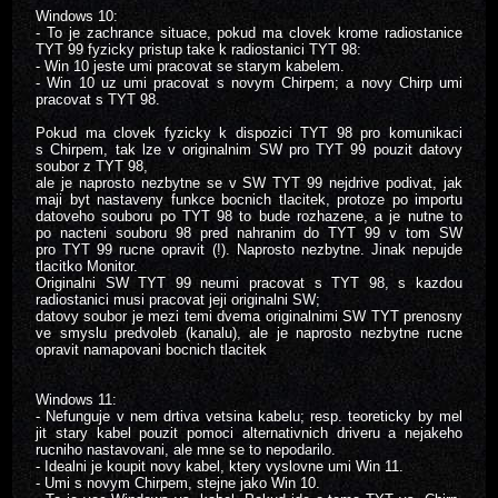
Windows 10:
- To je zachrance situace, pokud ma clovek krome radiostanice
TYT 99 fyzicky pristup take k radiostanici TYT 98:
- Win 10 jeste umi pracovat se starym kabelem.
- Win 10 uz umi pracovat s novym Chirpem; a novy Chirp umi
pracovat s TYT 98.
Pokud ma clovek fyzicky k dispozici TYT 98 pro komunikaci
s Chirpem, tak lze v originalnim SW pro TYT 99 pouzit datovy
soubor z TYT 98,
ale je naprosto nezbytne se v SW TYT 99 nejdrive podivat, jak
maji byt nastaveny funkce bocnich tlacitek, protoze po importu
datoveho souboru po TYT 98 to bude rozhazene, a je nutne to
po nacteni souboru 98 pred nahranim do TYT 99 v tom SW
pro TYT 99 rucne opravit (!). Naprosto nezbytne. Jinak nepujde
tlacitko Monitor.
Originalni SW TYT 99 neumi pracovat s TYT 98, s kazdou
radiostanici musi pracovat jeji originalni SW;
datovy soubor je mezi temi dvema originalnimi SW TYT prenosny
ve smyslu predvoleb (kanalu), ale je naprosto nezbytne rucne
opravit namapovani bocnich tlacitek
Windows 11:
- Nefunguje v nem drtiva vetsina kabelu; resp. teoreticky by mel
jit stary kabel pouzit pomoci alternativnich driveru a nejakeho
rucniho nastavovani, ale mne se to nepodarilo.
- Idealni je koupit novy kabel, ktery vyslovne umi Win 11.
- Umi s novym Chirpem, stejne jako Win 10.