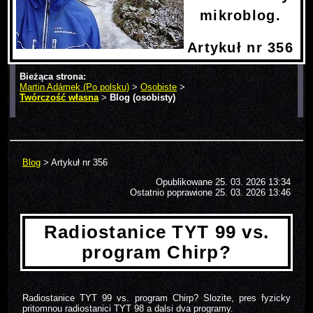
mikroblog.
Artykuł nr 356
Bieżąca strona:
Martin Adámek (Po polsku)
>
Osobiste
>
Twórczość własna
>
Blog (osobisty)
> Artykuł nr 356
Blog
> Artykuł nr 356
Opublikowane
25. 03. 2026 13:34
Ostatnio poprawione 25. 03. 2026 13:46
Radiostanice TYT 99 vs.
program Chirp?
Radiostanice TYT 99 vs. program Chirp? Slozite, pres fyzicky
pritomnou radiostanici TYT 98 a dalsi dva programy.