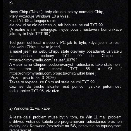
b)
Novy Chirp ("Next"), tedy aktualni bezny normalni Chirp,
ktery vyzaduje Windows 10 a vyssi,
zna TYT 98 a funguje s nim,
ale pokud se nic nezmenilo, tak bohuzel neumi TYT 99.
(A realne s nim nefunguje; nejde pouzit nastaveni komunikace
jako by to bylo TYT 98.)
Ted jsem dohledal u sebe v PC jak to bylo, kdyz jsem to resil,
i na webu Chirpu, jak to je ted,
a nasel jsem na webu Chirpu stale otevreny pozadavek uzivatelu
na pridani podpory TYT 99 do Chirpu [
https://chirpmyradio.com/issues/10379 ].
A v seznamu Chirpem podporovanych radiostanic take stale neni,
jsou tam jen starsi TYT 88 a 98 [
https://chirpmyradio.com/projects/chirp/wiki/Home ].
(Pozn.: pisu to 25. 3. 2026)
Takze to vypada, ze Chirp asi stale neumi TYT 99.
Coz se da trochu slozite resit pomoci fyzicke pritomnosti
radiostanice TYT 98, viz nize.
2) Windows 11 vs. kabel
A jeste dalsi problem muze byt v tom, ze Win 11 maji problem
s drtivou vetsinou kabelu pro programovani radiostanice pres ten
dvojity jack Kenwood (nezavisle na SW, nezavisle na typu/vyrobci
radiostanice).