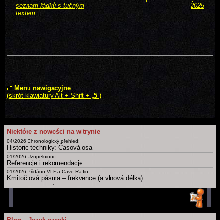
seznam řádků s tučným
2025
textem
Menu nawigacyjne
(skrót klawiatury Alt + Shift + „
5
”)
Niektóre z nowości na witrynie
04/2026 Chronologický přehled:
Historie techniky: Časová osa
01/2026 Uzupełniono:
Referencje i rekomendacje
01/2026 Přidáno VLF a Cave Radio
Kmitočtová pásma – frekvence (a vlnová délka)
09/2025 Doplněny různé nové
Certifikáty a osvědčení
02/2025
Slovník: zájmena, příslovce, spojky, ... Krátká, drobná, základní slova česky, polsky a v dalších jazycích
01/2025 Uzupełnieno: Ostatnia Wieczerza
Blog – Język czeski