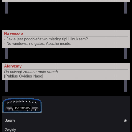
czeskich witryn webowych, które ma Biblioteka Narodowa Republiki
Czeskiej zamiar długoterminowo przechowywać i udostępniać dla
przyszłych pokoleń. Ich zapis jest częścią Czeskiej narodowej
bibliografii oraz katalogu Biblioteki Narodowej Republiki Czeskiej.
Na wesoło
- Jakie jest podobieństwo między tipi i linuksem?
- No windows, no gates, Apache inside.
Aforyzmy
Do odwagi zmusza mnie strach.
[Publius Ovidius Naso]
15'620'985
Jasny
☀
Zwykły