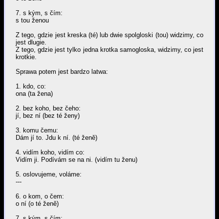
7. s kým, s čím:
s tou ženou
Z tego, gdzie jest kreska (té) lub dwie spolgloski (tou) widzimy, co
jest dlugie.
Z tego, gdzie jest tylko jedna krotka samogloska, widzimy, co jest
krotkie.
Sprawa potem jest bardzo latwa:
1. kdo, co:
ona (ta žena)
2. bez koho, bez čeho:
jí, bez ní (bez té ženy)
3. komu čemu:
Dám jí to. Jdu k ní. (té ženě)
4. vidím koho, vidím co:
Vidím ji. Podívám se na ni. (vidím tu ženu)
5. oslovujeme, voláme:
---
6. o kom, o čem:
o ní (o té ženě)
7. s kým, s čím: