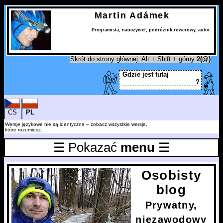
Martin Adámek
Programista
,
nauczyciel
,
podróżnik rowerowy
,
autor
Skrót do strony głównej: Alt + Shift + górny
2(@)
Gdzie jest tutaj
?
CS
PL
Wersje językowe nie są identyczne – zobacz wszystkie wersje,
które rozumiesz.
☰ Pokazać
menu
☰
Osobisty
blog
Prywatny,
niezawodowy