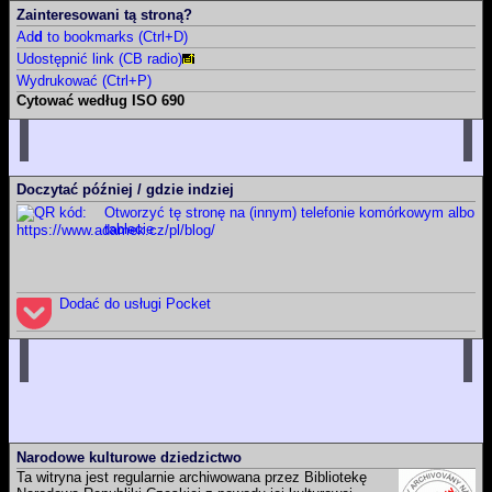
Zainteresowani tą stroną?
Ad
d
to bookmarks (Ctrl+D)
Udostępnić link (CB radio)
Wydrukować (Ctrl+P)
Cytować według ISO 690
Tę stronę
ADÁMEK, Martin. Osobisty blog: Prywatny, niezawodowy mikroblog..
Martin Adámek
[online]. Náchod / Meziměstí (Republika Czeska)
[dostęp 2026-08-06]. Dostępny w Internecie:
https://www.adamek.cz/pl/blog
Doczytać później / gdzie indziej
Całą witrynę
Otworzyć tę stronę na (innym) telefonie komórkowym albo
ADÁMEK, Martin.
Martin Adámek
[online]. Náchod / Meziměstí
tablecie.
(Republika Czeska) [dostęp 2026-08-06]. Dostępny w Internecie:
https://www.adamek.cz/pl
Dodać do usługi Pocket
Narodowe kulturowe dziedzictwo
Ta witryna jest regularnie archiwowana przez Bibliotekę