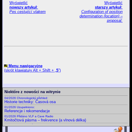
Wyświetlić
Wyświetlić
nowszy artykuł
:
starszy artykuł
:
Pes cestující vlakem
Configuration of position
determination (location) –
proposal:
Menu nawigacyjne
(skrót klawiatury Alt + Shift + „
5
”)
Niektóre z nowości na witrynie
04/2026 Chronologický přehled:
Historie techniky: Časová osa
01/2026 Uzupełniono:
Referencje i rekomendacje
01/2026 Přidáno VLF a Cave Radio
Kmitočtová pásma – frekvence (a vlnová délka)
09/2025 Doplněny různé nové
Certifikáty a osvědčení