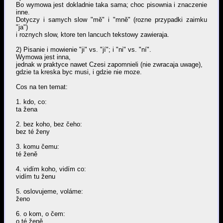
Bo wymowa jest dokladnie taka sama; choc pisownia i znaczenie
inne.
Dotyczy i samych slow "mě" i "mně" (rozne przypadki zaimku
"ja")
i roznych slow, ktore ten lancuch tekstowy zawieraja.
2) Pisanie i mowienie "ji" vs. "jí"; i "ni" vs. "ní".
Wymowa jest inna,
jednak w praktyce nawet Czesi zapomnieli (nie zwracaja uwage),
gdzie ta kreska byc musi, i gdzie nie moze.
Cos na ten temat:
1. kdo, co:
ta žena
2. bez koho, bez čeho:
bez té ženy
3. komu čemu:
té ženě
4. vidím koho, vidím co:
vidím tu ženu
5. oslovujeme, voláme:
ženo
6. o kom, o čem:
o té ženě