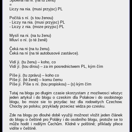
Spoléhá na ni. (na tu ženu)
=
Liczy na nia. (musi przyjsc) PL
Počítá s ní. (s tou ženou)
- Liczy na nia. (musi przyjsc) PL
- Liczy z nia. (moze przyjsc) PL
Myslí na ni. (na tu ženu)
Mluví o ní. (o té ženě)
Čeká na ni (na tu ženu).
Čeká na ní (na té autobusové zastávce).
Vidí ji. (tu ženu) – koho, co
Vidí jí. (tou dírou) – za im posrednictwem PL, kým čím
Píše ji. (tu zprávu) – koho co
Píše jí. (té ženě) – komu čemu
Píše jí. Píše s ní. (tou propiskou) – (s) kým čím
Tutaj na blogu po dlugim czasie skorzystam z mozliwosci wlozyc
jeden artykul i do blogu o czeskim dla Polakow i do osobistego
blogu, bo moze sie to przydac tez dla rodowitych Czechow.
Chocby po polsku; przyklady przeciez widza po czesku.
Zde na blogu po dlouhé době využiji možnost vložit jeden článek
do blogu o češtině pro Poláky i do osobního blogu, protože se to
může hodit i rodilým Čechům. Klidně v polštině; příklady přece
vidíte v češtině.