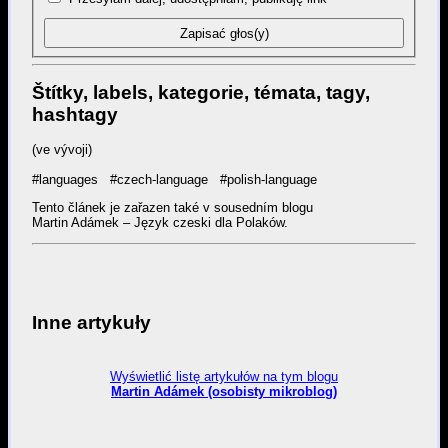
Štítky, labels, kategorie, témata, tagy,
hashtagy
(ve vývoji)
#languages
#czech-language
#polish-language
Tento článek je zařazen také v sousedním blogu
Martin Adámek – Język czeski dla Polaków.
Inne artykuły
Wyświetlić listę artykułów na tym blogu
Martin Adámek (osobisty mikroblog)