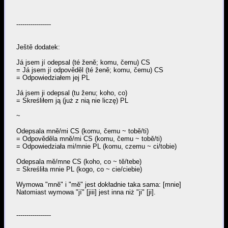
-----------------
Ještě dodatek:
Já jsem jí odepsal (té ženě; komu, čemu) CS
= Já jsem jí odpověděl (té ženě; komu, čemu) CS
= Odpowiedziałem jej PL
Já jsem ji odepsal (tu ženu; koho, co)
= Skreśliłem ją (już z nią nie liczę) PL
~
Odepsala mně/mi CS (komu, čemu ~ tobě/ti)
= Odpověděla mně/mi CS (komu, čemu ~ tobě/ti)
= Odpowiedziała mi/mnie PL (komu, czemu ~ ci/tobie)
Odepsala mě/mne CS (koho, co ~ tě/tebe)
= Skreśliła mnie PL (kogo, co ~ cie/ciebie)
Wymowa "mně" i "mě" jest dokładnie taka sama: [mnie]
Natomiast wymowa "jí" [jiii] jest inna niż "ji" [ji].
-----------------