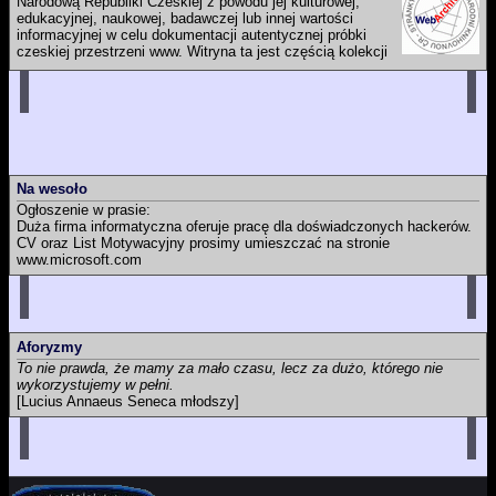
Narodową Republiki Czeskiej z powodu jej kulturowej,
edukacyjnej, naukowej, badawczej lub innej wartości
informacyjnej w celu dokumentacji autentycznej próbki
czeskiej przestrzeni www. Witryna ta jest częścią kolekcji
czeskich witryn webowych, które ma Biblioteka Narodowa Republiki
Czeskiej zamiar długoterminowo przechowywać i udostępniać dla
przyszłych pokoleń. Ich zapis jest częścią Czeskiej narodowej
bibliografii oraz katalogu Biblioteki Narodowej Republiki Czeskiej.
Na wesoło
Ogłoszenie w prasie:
Duża firma informatyczna oferuje pracę dla doświadczonych hackerów.
CV oraz List Motywacyjny prosimy umieszczać na stronie
www.microsoft.com
Aforyzmy
To nie prawda, że mamy za mało czasu, lecz za dużo, którego nie
wykorzystujemy w pełni.
[Lucius Annaeus Seneca młodszy]