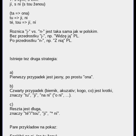
jí, s ní (s tou ženou)
(ta => ona)
tu => ji, ni
té, tou => jí, ní
Roznica "j-" vs. "n-" jest taka sama jak w polskim.
Bez przedrostku "j-", np. "Widzę ją" PL.
Po przedrostku "n-", np. "Z nią" PL.
Istnieje tez druga strategia:
a)
Pierwszy przypadek jest jasny, po prostu "ona".
b)
Czwarty przypadek (biernik, akuzativ; kogo, co) jest krotki,
znaczy "tu", "ji", "na ni" ("o ni", ...).
c)
Reszta jest dluga,
znaczy "té"/"tou", "jí", "* ní".
Pare przykladow na pokaz: