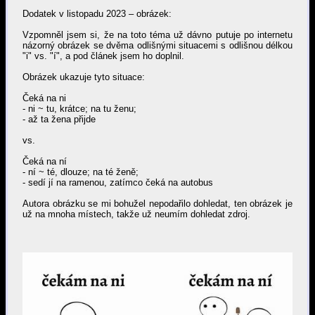
Dodatek v listopadu 2023 – obrázek:
Vzpomněl jsem si, že na toto téma už dávno putuje po internetu
názorný obrázek se dvěma odlišnými situacemi s odlišnou délkou
"i" vs. "í", a pod článek jsem ho doplnil.
Obrázek ukazuje tyto situace:
Čeká na ni
- ni ~ tu, krátce; na tu ženu;
- až ta žena přijde
vs.
Čeká na ní
- ní ~ té, dlouze; na té ženě;
- sedí jí na ramenou, zatímco čeká na autobus
Autora obrázku se mi bohužel nepodařilo dohledat, ten obrázek je
už na mnoha místech, takže už neumím dohledat zdroj.