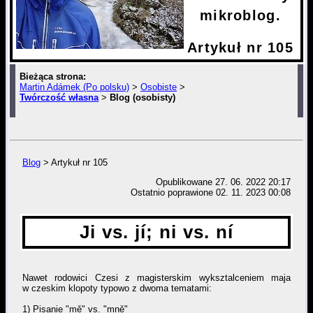
mikroblog.
Artykuł nr 105
Bieżąca strona:
Martin Adámek (Po polsku)
>
Osobiste
>
Twórczość własna
>
Blog (osobisty)
> Artykuł nr 105
Blog
> Artykuł nr 105
Opublikowane
27. 06. 2022 20:17
Ostatnio poprawione 02. 11. 2023 00:08
Ji vs. jí; ni vs. ní
Nawet rodowici Czesi z magisterskim wyksztalceniem maja
w czeskim klopoty typowo z dwoma tematami:
1) Pisanie "mě" vs. "mně"