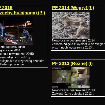
F 2015
PF 2014 (Węgry)
(!!)
zechy hulajnoga)
(!!!)
Noworoczne pozdrowienie 2014.
Zawiera zdjęcia z wycieczki do Węgier
zne sprawozdanie
oraz innych wydarzeń z 2013 r.
ograficzne 2014
czenia noworoczne 2015).
iera zdjęcia z podróży
hulajnodze z przyczepą czeskim
PF 2013 (Różne)
(!)
dlądem po wiedzę.
Noworoczne pozdrowienie 2013.
Zawiera różne zdjęcia z 2012 r.