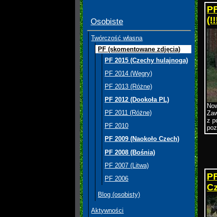
PF
(!!
Osobiste
Twórczość własna
PF (skomentowane zdjęcia)
PF 2015 (Czechy hulajnoga)
PF 2014 (Węgry)
PF 2013 (Różne)
PF 2012 (Dookoła PL)
Now
PF 2011 (Różne)
Zaw
z p
PF 2010
poz
PF 2009 (Naokoło Czech)
PF 2008 (Bośnia)
PF 2007 (Litwa)
PF
PF 2006
C
Blog (osobisty)
Aktywności