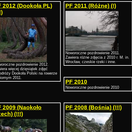
 2012 (Dookoła PL)
PF 2011 (Różne)
(!)
!)
Noworoczne pozdrowienie 2011.
Zawiera różne zdjęcia z 2010 r. M. in.
Wrocław, czeskie rzeki i inne.
oroczne pozdrowienie 2012.
iera więcej dzięsiątek zdjęć
odróży Dookoła Polski na rowerze
iomym 2011.
PF 2010
Noworoczne pozdrowienie 2010
 2009 (Naokoło
PF 2008 (Bośnia)
(!!!)
zech)
(!!!)