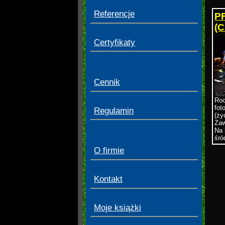
Referencje
P
(C
Certyfikaty
Cennik
Roc
fot
Regulamin
(ży
Zaw
Na 
śró
O firmie
Kontakt
Moje książki