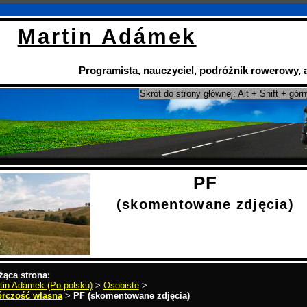
Martin Adámek
Programista
,
nauczyciel
,
podróżnik rowerowy
,
Skrót do strony głównej: Alt + Shift + gór
PF
(skomentowane zdjęcia)
żąca strona:
tin Adámek (Po polsku)
>
Osobiste
>
rczość własna
>
PF (skomentowane zdjęcia)