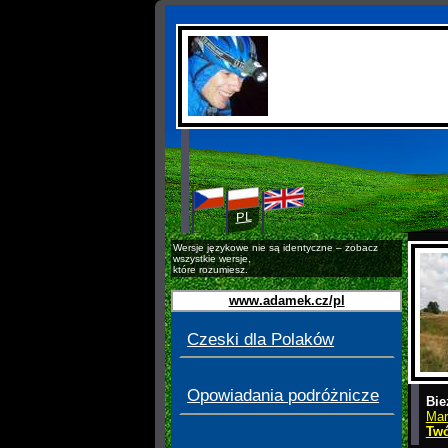
CS
EN
PL
Wersje językowe nie są identyczne – zobacz
wszystkie wersje,
które rozumiesz.
www.adamek.cz/pl
Czeski dla Polaków
Opowiadania podróżnicze
Bie
Mar
Twó