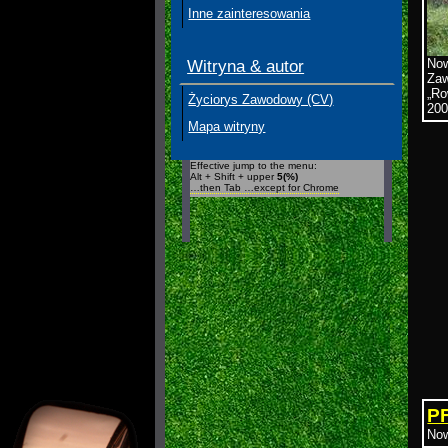
Inne zainteresowania
Now
Witryna & autor
Zaw
„Ro
Życiorys Zawodowy (CV)
200
Mapa witryny
Effective jump to the menu:
Alt + Shift + upper
5(%)
…then Tab …except for Chrome
P
Now