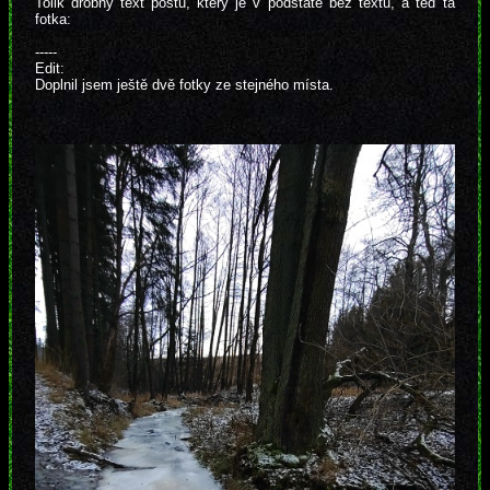
Tolik drobný text postu, který je v podstatě bez textu, a teď ta
fotka:
-----
Edit:
Doplnil jsem ještě dvě fotky ze stejného místa.