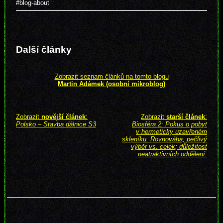
#blog-about
Další články
Zobrazit seznam článků na tomto blogu
Martin Adámek (osobní mikroblog)
Zobrazit
novější článek
:
Zobrazit
starší článek
:
Polsko – Stavba dálnice S3
Biosféra 2: Pokus o pobyt
v hermeticky uzavřeném
skleníku. Rovnováha; pečlivý
výběr vs. celek; důležitost
neatraktivních oddělení.