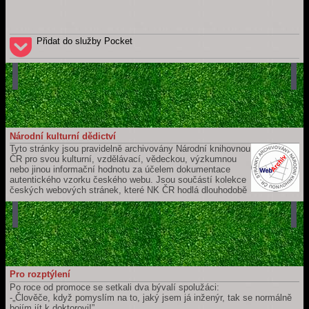
Přidat do služby Pocket
Národní kulturní dědictví
Tyto stránky jsou pravidelně archivovány Národní knihovnou
ČR pro svou kulturní, vzdělávací, vědeckou, výzkumnou
nebo jinou informační hodnotu za účelem dokumentace
autentického vzorku českého webu. Jsou součástí kolekce
českých webových stránek, které NK ČR hodlá dlouhodobě
uchovávat a zpřístupňovat pro budoucí generace. Jejich záznam je
součástí České národní bibliografie a katalogu NK ČR.
Pro rozptýlení
Po roce od promoce se setkali dva bývalí spolužáci:
-„Člověče, když pomyslím na to, jaký jsem já inženýr, tak se normálně
bojím jít k doktorovi!”