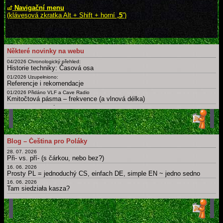
Navigační menu
(klávesová zkratka Alt + Shift + horní „
5
”)
Některé novinky na webu
04/2026 Chronologický přehled:
Historie techniky: Časová osa
01/2026 Uzupełniono:
Referencje i rekomendacje
01/2026 Přidáno VLF a Cave Radio
Kmitočtová pásma – frekvence (a vlnová délka)
09/2025 Doplněny různé nové
Certifikáty a osvědčení
02/2025
Slovník: zájmena, příslovce, spojky, ... Krátká, drobná, základní slova česky, polsky a v dalších jazycích
01/2025 Uzupełnieno: Ostatnia Wieczerza
Blog – Čeština pro Poláky
Dny, měsíce, roční období, části dne a další časové slovníky
28. 07. 2026
Archiv novinek
Při- vs. pří- (s čárkou, nebo bez?)
Starší novinky
16. 06. 2026
Prosty PL = jednoduchý CS, einfach DE, simple EN ~ jedno sedno
16. 06. 2026
Tam siedziała kasza?
11. 06. 2026
Obchod
12. 05. 2026
Bit, byt, bít, být, byť; nabít, dobít, nabýt, dobýt; nebýt