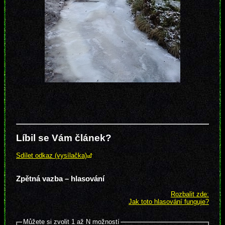
Líbil se Vám článek?
Sdílet odkaz (vysílačka)
Zpětná vazba – hlasování
Rozbalit zde:
Jak toto hlasování funguje?
Můžete si zvolit 1 až N možností