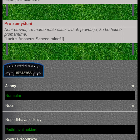
Pro zamyšlení
Není pravda, že máme málo času, avšak pravda je, že ho hodně
promarníme.
[Lucius Annaeus Seneca mladší]
15'618'956
Jasný
☀
Normální
Noční
☼
Nepodtrhávat odkazy
Podtrhávat některé
Podtrhávat odkazy