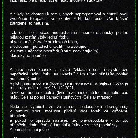
vizi, resp. plán, resp. schémata / modely / struktury).
Ale kdy se dostanu k tomu, abych naprogramoval a spustil svoji
vysněnou fotogalerii se vztahy M:N, kde bude vše krásně
zatříděné, to netuším.
Tak sem holt občas nestrukturálně lineárně chaoticky postnu
nějakou (zatím vždy jednu) fotku,
abych ji reálně zveřejnil alespoň takto,
s odložením pořádného kvalitního zveřejnění
v k tomu určeném prostředí (zatím neexistujícím),
klasicky na neurčito.
A jako první kousek z cyklu "vkládám sem nesystémově
nepořádně jednu fotku na ukázku" vám tímto přináším pohled
na zamrzlý potok.
Vyfotil jsem mobilem (focení jsem neplánoval, a nejlepší foťák je
ten, který máš u sebe) 28. 12. 2021,
když se trochu oteplilo (bylo rozumně/přijatelně nemnoho pod
nulou Celsia) po asi patnáctistupňových (Celsia) mrazech.
Nedá se vyloučit, že ve střední budoucnosti doprogramuji
k tomuto blogu možnost přidání více fotek ke každému
příspěvku,
a pokud to opravdu nastane, tak pravděpodobně k tomuto
příspěvku dodatečně přidám další fotky ze stejné procházky.
Ale neslibuji ani jedno.