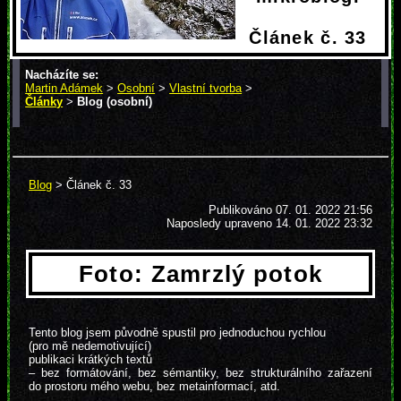
Článek č. 33
Nacházíte se:
Martin Adámek
>
Osobní
>
Vlastní tvorba
>
Články
>
Blog (osobní)
> Článek č. 33
Blog
> Článek č. 33
Publikováno
07. 01. 2022 21:56
Naposledy upraveno 14. 01. 2022 23:32
Foto: Zamrzlý potok
Tento blog jsem původně spustil pro jednoduchou rychlou
(pro mě nedemotivující)
publikaci krátkých textů
– bez formátování, bez sémantiky, bez strukturálního zařazení
do prostoru mého webu, bez metainformací, atd.