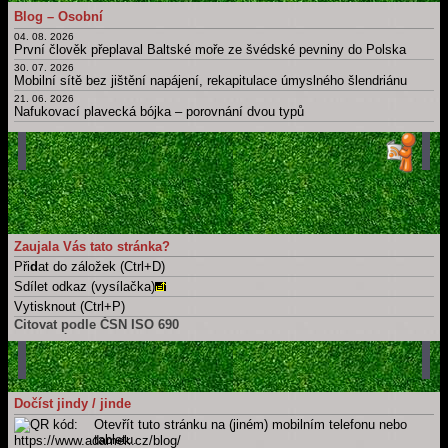
11. 05. 2026
Blog – Osobní
Psát × píšu; číst × čtu: Migrujące "í".
04. 08. 2026
Hlavní strana blogu
První člověk přeplaval Baltské moře ze švédské pevniny do Polska
Všechny články
30. 07. 2026
Mobilní sítě bez jištění napájení, rekapitulace úmyslného šlendriánu
21. 06. 2026
Nafukovací plavecká bójka – porovnání dvou typů
16. 06. 2026
Berlínská zeď coby kruhová inverze
21. 05. 2026
Časová osa: Historie techniky v kontextu dalších dějin
11. 05. 2026
Take a part, zúčastnit se, wziąć udział, účast, ...
Hlavní strana blogu
Všechny články
Zaujala Vás tato stránka?
Při
d
at do záložek (Ctrl+D)
Sdílet odkaz (vysílačka)
Vytisknout (Ctrl+P)
Citovat podle ČSN ISO 690
Tuto stránku
ADÁMEK, Martin. Osobní blog: Soukromý, neprofesní mikroblog. .
Martin Adámek
[online]. Náchod / Meziměstí [cit. 2026-08-06].
Dostupné z: https://www.adamek.cz/blog
Celý web
Dočíst jindy / jinde
ADÁMEK, Martin.
Martin Adámek
[online]. Náchod / Meziměstí [cit.
Otevřít tuto stránku na (jiném) mobilním telefonu nebo
2026-08-06]. Dostupné z: https://www.adamek.cz
tabletu.