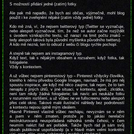
S možností přidání jedné (zatím) fotky.
Ale pak mě napadlo, že bych asi občas, výjimečně, mohl blog
použít i ke zveřejnění nějaké (zatím vždy jedné) fotky.
Kdo mě zná, ví, že nejsem twitterový typ (Twitter se vyznačuje,
nebo alespoň vyznačoval, tím, že než se autor začne rozjíždět
s úvodem vznikajícího textu, už narazí na limit počtu znaků –
tedy alespoň taková byla původní myšlenka původního twitteru).
A kdo mě nezná, ten to odsud z webu či blogu rychle pochopí.
A stejně tak nejsem ani instagramový typ.
Když text, tak s nějakým obsahem a rozsahem; když fotka, tak
fotogalerie.
Vždy s kontextem.
A už vůbec nejsem pinterestový typ – Pinterest vždycky člověka,
kterého k němu přivedou Google Images, navnadí, že má pro něj
spoustu inspirace, ale když mě něco zaujme, tak nejen, že to tam
nenajdu z jiných úhlů, v jiné situaci, v kontextu, apod., zkrátka,
není tam nikdy žádná fotogalerie; tak navíc ani neukáže fotku
v rozumném rozlišení, a už vůbec ne ve fullscreenu nebo alespoň
přes celé okno. Takové malé ilustrační náhledy bez podrobností
a kontextu nejsou úplně mým ideálem.
Hlavně Pinterest vlastně vůbec nechápu, nevyznám se v něm
a jsem v něm zmaten, protože je to jakási nerelační
nestrukturovaná neuspořádaná náhodná směs čehosi, v čem
neumím nalézt řád ani pořádek. Takže bych rád já sám svůj
obsah publikoval uspořádaněji (a v hlavě mám velmi konkrétní