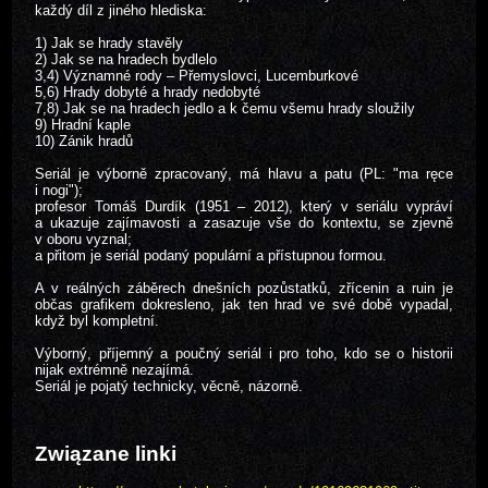
každý díl z jiného hlediska:
1) Jak se hrady stavěly
2) Jak se na hradech bydlelo
3,4) Významné rody – Přemyslovci, Lucemburkové
5,6) Hrady dobyté a hrady nedobyté
7,8) Jak se na hradech jedlo a k čemu všemu hrady sloužily
9) Hradní kaple
10) Zánik hradů
Seriál je výborně zpracovaný, má hlavu a patu (PL: "ma ręce
i nogi");
profesor Tomáš Durdík (1951 – 2012), který v seriálu vypráví
a ukazuje zajímavosti a zasazuje vše do kontextu, se zjevně
v oboru vyznal;
a přitom je seriál podaný populární a přístupnou formou.
A v reálných záběrech dnešních pozůstatků, zřícenin a ruin je
občas grafikem dokresleno, jak ten hrad ve své době vypadal,
když byl kompletní.
Výborný, příjemný a poučný seriál i pro toho, kdo se o historii
nijak extrémně nezajímá.
Seriál je pojatý technicky, věcně, názorně.
Związane linki