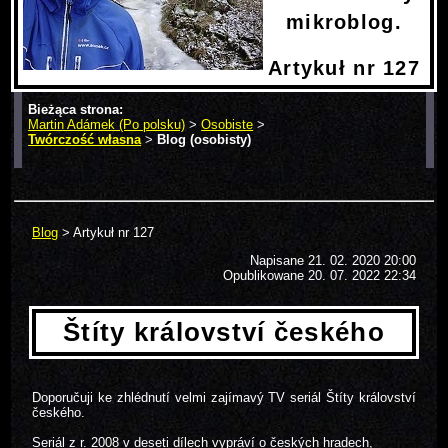
mikroblog.
Artykuł nr 127
Bieżąca strona:
Martin Adámek (Po polsku)
>
Osobiste
>
Twórczość własna
>
Blog (osobisty)
> Artykuł nr 127
Blog
> Artykuł nr 127
Napisane 21. 02. 2020 20:00
Opublikowane
20. 07. 2022 22:34
Štíty království českého
Doporučuji ke zhlédnutí velmi zajímavý TV seriál Štíty království
českého.
Seriál z r. 2008 v deseti dílech vypráví o českých hradech,