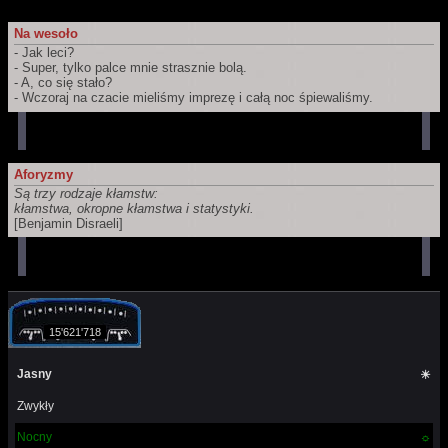
Na wesoło
- Jak leci?
- Super, tylko palce mnie strasznie bolą.
- A, co się stało?
- Wczoraj na czacie mieliśmy imprezę i całą noc śpiewaliśmy.
Aforyzmy
Są trzy rodzaje kłamstw:
kłamstwa, okropne kłamstwa i statystyki.
[Benjamin Disraeli]
15'621'718
Jasny
☀
Zwykły
Nocny
☼