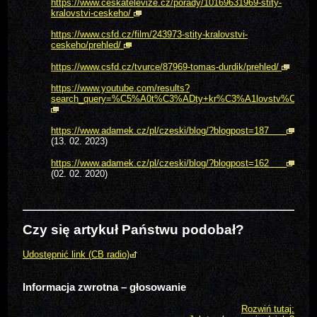
https://www.ceskatelevize.cz/porady/10169631969-stity-
kralovstvi-ceskeho/
https://www.csfd.cz/film/243973-stity-kralovstvi-
ceskeho/prehled/
https://www.csfd.cz/tvurce/87969-tomas-durdik/prehled/
https://www.youtube.com/results?
search_query=%C5%A0t%C3%ADty+kr%C3%A1lovstv%C3
https://www.adamek.cz/pl/czeski/blog/?blogpost=187
(13. 02. 2023)
https://www.adamek.cz/pl/czeski/blog/?blogpost=162
(02. 02. 2020)
Czy się artykuł Państwu podobał?
Udostępnić link (CB radio)
Informacja zwrotna – głosowanie
Rozwiń tutaj: