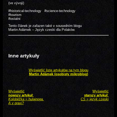
(ve vývoji)
#historical-technology
#science-technology
#tourism
#ostatni
Tento článek je zařazen také v sousedním blogu
Martin Adámek – Język czeski dla Polaków.
Inne artykuły
Wyświetlić listę artykułów na tym blogu
Martin Adámek (osobisty mikroblog)
Wyświetlić
Wyświetlić
nowszy artykuł
:
starszy artykuł
:
Koloběžka = hulajnoga.
CS = język czeski
A v praxi?