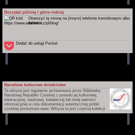
Martin Adámek
[online]. Náchod / Meziměstí (Republika Czeska)
[dostęp 2026-08-06]. Dostępny w Internecie:
https://www.adamek.cz/pl/blog
Doczytać później / gdzie indziej
Całą witrynę
Otworzyć tę stronę na (innym) telefonie komórkowym albo
ADÁMEK, Martin.
Martin Adámek
[online]. Náchod / Meziměstí
tablecie.
(Republika Czeska) [dostęp 2026-08-06]. Dostępny w Internecie:
https://www.adamek.cz/pl
Dodać do usługi Pocket
Narodowe kulturowe dziedzictwo
Ta witryna jest regularnie archiwowana przez Bibliotekę
Narodową Republiki Czeskiej z powodu jej kulturowej,
edukacyjnej, naukowej, badawczej lub innej wartości
informacyjnej w celu dokumentacji autentycznej próbki
czeskiej przestrzeni www. Witryna ta jest częścią kolekcji
czeskich witryn webowych, które ma Biblioteka Narodowa Republiki
Czeskiej zamiar długoterminowo przechowywać i udostępniać dla
przyszłych pokoleń. Ich zapis jest częścią Czeskiej narodowej
bibliografii oraz katalogu Biblioteki Narodowej Republiki Czeskiej.