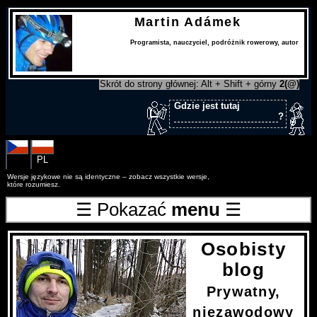
Martin Adámek
Programista
,
nauczyciel
,
podróżnik rowerowy
,
autor
Skrót do strony głównej: Alt + Shift + górny
2(@)
Gdzie jest tutaj
?
CS
PL
Wersje językowe nie są identyczne – zobacz wszystkie wersje,
które rozumiesz.
☰ Pokazać
menu
☰
Osobisty
blog
Prywatny,
niezawodowy