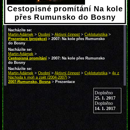
Cestopisné promítání Na kole
přes Rumunsko do Bosny
Nacházíte se:
Martin Adámek
>
Osobní
>
Aktivní činnost
>
Cykloturistika
>
Prezentace (projekce)
>
2007: Na kole přes Rumunsko
do Bosny
Nacházíte se:
Martin Adámek
>
Cestopisná promítání
>
2007: Na kole přes Rumunsko
do Bosny
Nacházíte se:
Martin Adámek
>
Osobní
>
Aktivní činnost
>
Cykloturistika
>
4x z
Náchoda k moři a zpět (2004-2007)
>
2007-Rumunsko, Bosna
>
Prezentace
Doplněno
25. 1. 2017
Doplněno
14. 1. 2017