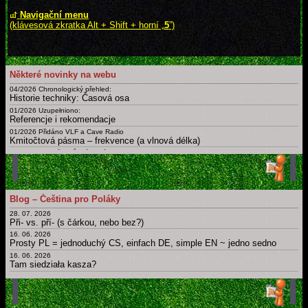
Navigační menu
(klávesová zkratka Alt + Shift + horní „
5
”)
Některé novinky na webu
04/2026 Chronologický přehled:
Historie techniky: Časová osa
01/2026 Uzupełniono:
Referencje i rekomendacje
01/2026 Přidáno VLF a Cave Radio
Kmitočtová pásma – frekvence (a vlnová délka)
09/2025 Doplněny různé nové
Certifikáty a osvědčení
02/2025
Slovník: zájmena, příslovce, spojky, ... Krátká, drobná, základní slova česky, polsky a v dalších jazycích
01/2025 Uzupełnieno: Ostatnia Wieczerza
Blog – Čeština pro Poláky
Dny, měsíce, roční období, části dne a další časové slovníky
28. 07. 2026
Archiv novinek
Při- vs. pří- (s čárkou, nebo bez?)
Starší novinky
16. 06. 2026
Prosty PL = jednoduchý CS, einfach DE, simple EN ~ jedno sedno
16. 06. 2026
Tam siedziała kasza?
11. 06. 2026
Obchod
12. 05. 2026
Bit, byt, bít, být, byť; nabít, dobít, nabýt, dobýt; nebýt