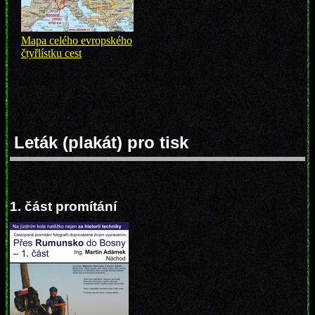
Mapa celého evropského
čtyřlístku cest
Leták (plakát) pro tisk
1. část promítání