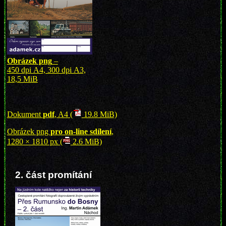
Obrázek png
–
450 dpi A4, 300 dpi A3,
18,5 MiB
Dokument
pdf
, A4 (
19.8 MiB)
Obrázek png
pro on-line sdílení
,
1280 × 1810 px (
2.6 MiB)
2. část promítání