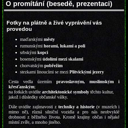
O promítání (besedě, prezentaci)
Fotky na plátně a živé vyprávění vás
provedou
maďarskými
městy
rumunskými
horami, lukami a poli
srbskými
kopci
bosenskými
údolími mezi skalami
chorvatským
pobřežím
stezkami linoucími se mezi
Plitvickými jezery
Cesta vedla územím
pravoslavným, muslimským i
křesťanským
;
na fotkách uvidíte
architektonické symboly
těchto kultur,
jakož i důsledky občanské války.
Dále uvidíte zajímavosti z
techniky a historie
(v muzeích i
mimo ně), různá silniční vozidla a pro nás neobvyklé
drobnosti z běžného života. Kromě krajiny občas i nějaké
místní zvíře, a mnoho jiného.