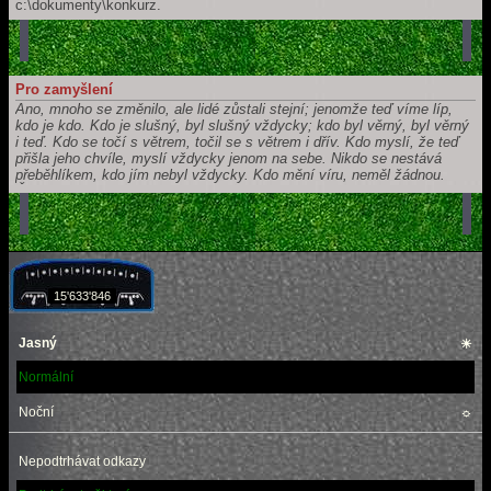
c:\dokumenty\konkurz.
Pro zamyšlení
Ano, mnoho se změnilo, ale lidé zůstali stejní; jenomže teď víme líp,
kdo je kdo. Kdo je slušný, byl slušný vždycky; kdo byl věrný, byl věrný
i teď. Kdo se točí s větrem, točil se s větrem i dřív. Kdo myslí, že teď
přišla jeho chvíle, myslí vždycky jenom na sebe. Nikdo se nestává
přeběhlíkem, kdo jím nebyl vždycky. Kdo mění víru, neměl žádnou.
Člověka nepředěláš, jenom se Ti vybarví.
[Karel Čapek]
15'633'846
Jasný
☀
Normální
Noční
☼
Nepodtrhávat odkazy