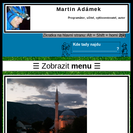
Martin Adámek
Programátor
,
učitel
,
cyklocestovatel
,
autor
Zkratka na hlavní stranu: Alt + Shift + horní
2(ě)
Kde tady najdu
?
☰ Zobrazit
menu
☰