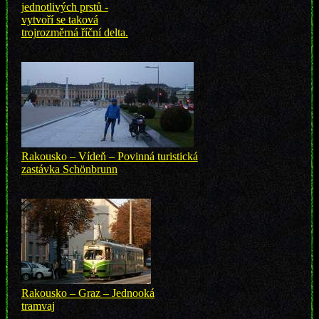
jednotlivých prstů -
vytvoří se taková
trojrozměrná říční delta.
Rakousko – Vídeň – Povinná turistická
zastávka Schönbrunn
Rakousko – Graz – Jednooká
tramvaj