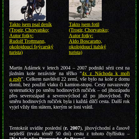
Takto jsem psal deník
Takto jsem fotil
(Trogir, Chorvatsko;
(Trogir, Chorvatsko;
Autor fotky:
Autor fotky:
Rudolf Trottmann,
Aldo Boscaratto,
okolojdoucí švýcarský
okolojdoucí italský
turista)
turista)
Martin Adámek v letech 2004 – 2007 podnikl sérii cest na
jízdním kole nezávisle na těžko "
4x z Náchoda k moři
a zpět
". Celkem navštívil 22 zemí, vše bylo na kole z domu
domů, bez použití vlaku či kamion-stopu. Cesty navazovaly
systematicky po směru hodinových ručiček – od jihozápadu
přes severozápad a severovýchod až po jihovýchod. Po
směru hodinových ručiček byla i každá dílčí cesta. Další rok
vyjel vždy tím státem, kterým se loni vrátil.
Tentokrát uvidíte poslední (
r. 2007
), jihovýchodní a časově
nejdelší (trvala téměř 50 dní) cestu z tohoto čtyřlístku –