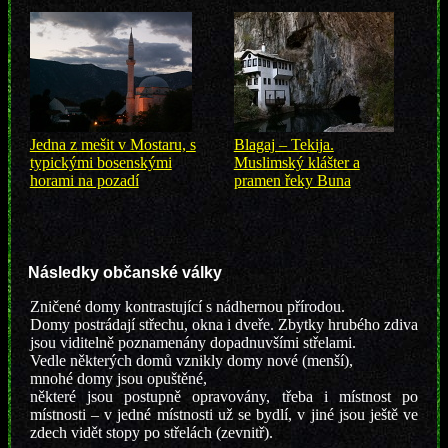
Jedna z mešit v Mostaru, s
Blagaj – Tekija.
typickými bosenskými
Muslimský klášter a
horami na pozadí
pramen řeky Buna
Následky občanské války
Zničené domy kontrastující s nádhernou přírodou.
Domy postrádají střechu, okna i dveře. Zbytky hrubého zdiva
jsou viditelně poznamenány dopadnuvšími střelami.
Vedle některých domů vznikly domy nové (menší),
mnohé domy jsou opuštěné,
některé jsou postupně opravovány, třeba i místnost po
místnosti – v jedné místnosti už se bydlí, v jiné jsou ještě ve
zdech vidět stopy po střelách (zevnitř).