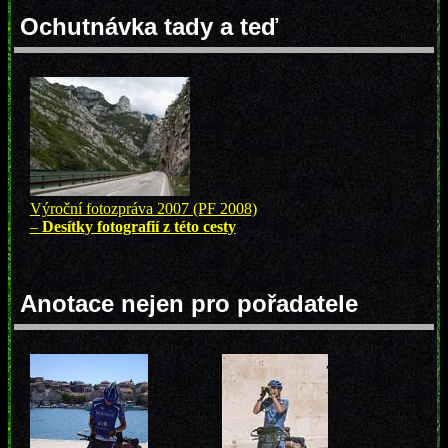
Ochutnávka tady a teď
Výroční fotozpráva 2007 (PF 2008)
–
Desítky fotografií z této cesty
Anotace nejen pro pořadatele