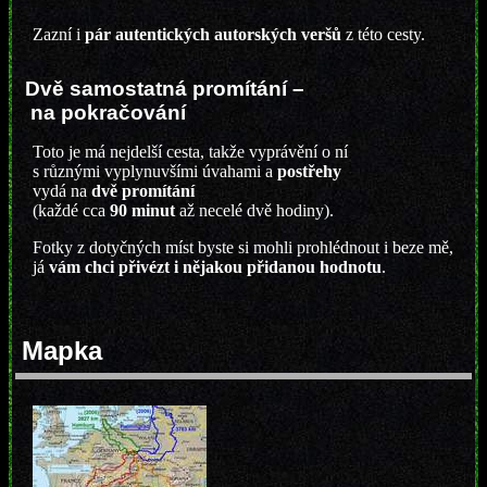
Zazní i
pár autentických autorských veršů
z této cesty.
Dvě samostatná promítání –
na pokračování
Toto je má nejdelší cesta, takže vyprávění o ní
s různými vyplynuvšími úvahami a
postřehy
vydá na
dvě promítání
(každé cca
90 minut
až necelé dvě hodiny).
Fotky z dotyčných míst byste si mohli prohlédnout i beze mě,
já
vám chci přivézt i nějakou přidanou hodnotu
.
Mapka