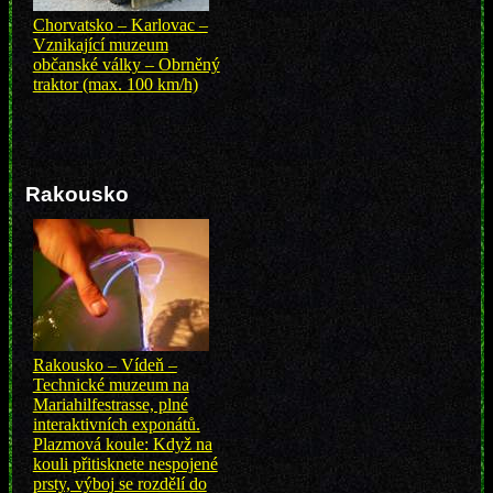
Chorvatsko – Karlovac –
Vznikající muzeum
občanské války – Obrněný
traktor (max. 100 km/h)
Rakousko
Rakousko – Vídeň –
Technické muzeum na
Mariahilfestrasse, plné
interaktivních exponátů.
Plazmová koule: Když na
kouli přitisknete nespojené
prsty, výboj se rozdělí do