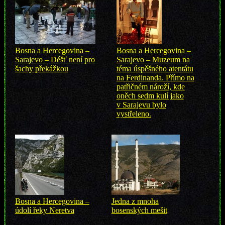
Bosna a Hercegovina –
Bosna a Hercegovina –
Sarajevo – Déšť není pro
Sarajevo – Muzeum na
šachy překážkou
téma úspěšného atentátu
na Ferdinanda. Přímo na
patřičném nároží, kde
oněch sedm kulí jako
v Sarajevu bylo
vystřeleno.
Bosna a Hercegovina –
Jedna z mnoha
údolí řeky Neretva
bosenských mešit