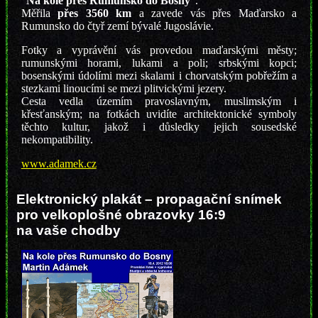
"
Na kole přes Rumunsko do Bosny
".
Měřila
přes 3560 km
a zavede vás přes Maďarsko a
Rumunsko do čtyř zemí bývalé Jugoslávie.
Fotky a vyprávění vás provedou maďarskými městy;
rumunskými horami, lukami a poli; srbskými kopci;
bosenskými údolími mezi skalami i chorvatským pobřežím a
stezkami linoucími se mezi plitvickými jezery.
Cesta vedla územím pravoslavným, muslimským i
křesťanským; na fotkách uvidíte architektonické symboly
těchto kultur, jakož i důsledky jejich sousedské
nekompatibility.
www.adamek.cz
Elektronický plakát – propagační snímek
pro velkoplošné obrazovky 16:9
na vaše chodby