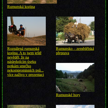
Rumunská krajina
Rozpálená rumunská
Rumunsko – zemědělská
krajina. A to jsem ještě
přeprava
nevěděl, že na
následujícím úseku
potkám smečku
nekompromisních psů...
více naživo v prezentaci
Rumunské hory