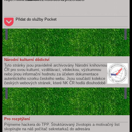
Přidat do služby Pocket
Národní kulturní dědictví
Tyto stránky jsou pravidelně archivovány Národní knihovnou
ČR pro svou kulturní, vzdělávací, vědeckou, výzkumnou
nebo jinou informační hodnotu za účelem dokumentace
autentického vzorku českého webu. Jsou součástí kolekce
českých webových stránek, které NK ČR hodlá dlouhodobě
uchovávat a zpřístupňovat pro budoucí generace. Jejich záznam je
součástí České národní bibliografie a katalogu NK ČR.
Pro rozptýlení
Prijmeme hackera do TPP. Štruktúrovaný životopis a motivačný list
skopírujte na náš počítač sekretarka1 do adresára