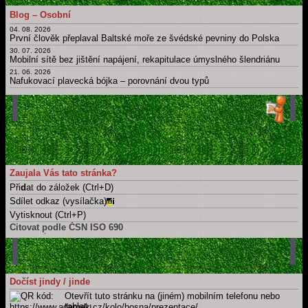
11. 05. 2026
Blog – Osobní
Psát × píšu; číst × čtu: Migrujące "í".
04. 08. 2026
Hlavní strana blogu
První člověk přeplaval Baltské moře ze švédské pevniny do Polska
Všechny články
30. 07. 2026
Mobilní sítě bez jištění napájení, rekapitulace úmyslného šlendriánu
21. 06. 2026
Nafukovací plavecká bójka – porovnání dvou typů
16. 06. 2026
Berlínská zeď coby kruhová inverze
21. 05. 2026
Časová osa: Historie techniky v kontextu dalších dějin
11. 05. 2026
Take a part, zúčastnit se, wziąć udział, účast, ...
Hlavní strana blogu
Všechny články
Zaujala Vás tato stránka?
Při
d
at do záložek (Ctrl+D)
Sdílet odkaz (vysílačka)
Vytisknout (Ctrl+P)
Citovat podle ČSN ISO 690
Tuto stránku
ADÁMEK, Martin. Cestopisné promítání Na kole přes Rumunsko
do Bosny.
Martin Adámek
[online]. Náchod / Meziměstí [cit. 2026-08-
09]. Dostupné z: https://www.adamek.cz/kolo/bosna/prezentace
Celý web
Dočíst jindy / jinde
ADÁMEK, Martin.
Martin Adámek
[online]. Náchod / Meziměstí [cit.
Otevřít tuto stránku na (jiném) mobilním telefonu nebo
2026-08-09]. Dostupné z: https://www.adamek.cz
tabletu.