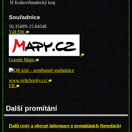
H
Královéhradecký kraj
Souřadnice
50.3549
N
15.8454
E
Váš SW
Google Maps
www.velichovky.cz/
FB
Další promítání
Další cesty a obecné informace o promítáních (besedách)