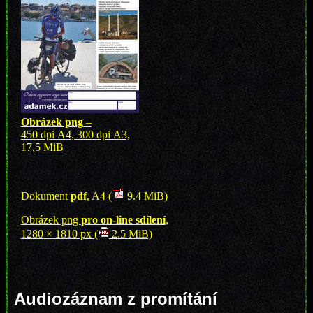
Obrázek png
–
450 dpi A4, 300 dpi A3,
17,5 MiB
Dokument
pdf
, A4 (
9.4 MiB)
Obrázek png
pro on-line sdílení
,
1280 × 1810 px (
2.5 MiB)
Audiozáznam z promítání