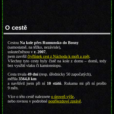
O cestě
Cestou
Na kole přes Rumunsko do Bosny
(samostatně, na těžko, nezávisle),
uskutečněnou v
r. 2007
,
jsem završil
čtyřlístek cest z Náchoda k moři a zpět
.
Všechny tyto cesty byly čistě na kole z domu – domů, tedy
bez využití vlaku či kamionstopu.
Cesta trvala
49 dní
(resp. úřednicky 50 započatých),
měřila
3564,8 km
a navštívil jsem při ní
10 států
. Rukama mi při ní prošlo
9 měn.
Více o této cestě naleznete
o úroveň výše
,
nebo rovnou v podrobné
popříjezdové zprávě
.