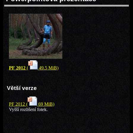
PF 2012
(
49.5 MiB)
Větší verze
PF 2012 (
69 MiB)
Vyšší rozlišení fotek.