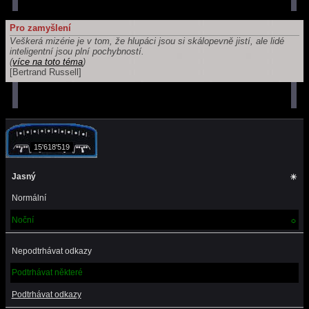
Pro zamyšlení
Veškerá mizérie je v tom, že hlupáci jsou si skálopevně jistí, ale lidé
inteligentní jsou plní pochybností.
(
více na toto téma
)
[Bertrand Russell]
15'618'519
Jasný
☀
Normální
Noční
☼
Nepodtrhávat odkazy
Podtrhávat některé
Podtrhávat odkazy