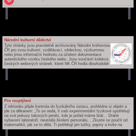
Národní kulturní dědictví
Tyto stránky jsou pravidelně archivovány Národní knihovnou
ČR pro svou kulturní, vzdělávací, vědeckou, výzkumnou
nebo jinou informační hodnotu za účelem dokumentace
autentického vzorku českého webu. Jsou součástí kolekce
českých webových stránek, které NK ČR hodlá dlouhodobě
uchovávat a zpřístupňovat pro budoucí generace. Jejich záznam je
součástí České národní bibliografie a katalogu NK ČR.
Pro rozptýlení
Z rektorátu přijde kontrola do fyzikálního ústavu, prohlédne si objekt a
jde za děkanem: „To se nedá, ti vaši experimentální fyzikové spotřebují
na své pokusy takových peněz, kde je pořád máme brát… Drahé
vybavení laboratoří, neustálá školení personálu… Zkuste se poučit od
matematiků, jak se to dělá. Ti potřebují jen tužky, papíry a koše na
papír. A nebo ještě lépe, vezměte si příklad z filosofů – těm stačí jen
tužky a papíry.”