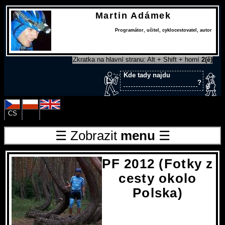
Martin Adámek
Programátor
,
učitel
,
cyklocestovatel
,
autor
Zkratka na hlavní stranu: Alt + Shift + horní
2(ě)
Kde tady najdu
?
CS
PL
EN
☰ Zobrazit
menu
☰
PF 2012 (Fotky z
cesty okolo
Polska)