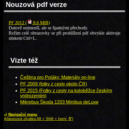
Nouzová pdf verze
PF 2012 (
8.6 MiB)
Datově nejmenší, ale se špatnými přechody.
Režim celé obrazovky se při prohlížení pdf obvykle aktivuje
stiskem Ctrl+L.
Vizte též
Čeština pro Poláky: Materiály on-line
PF 2009 (fotky z cesty okolo ČR)
PF 2015 (Fotky z cesty na koloběžce českým
vnitrozemím)
Mikrobus Škoda 1203 Minibus deLuxe
Navigační menu
(klávesová zkratka Alt + Shift + horní „
5
”)