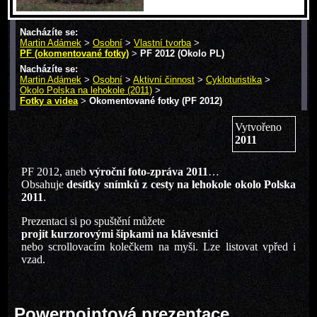
Nacházíte se:
Martin Adámek
>
Osobní
>
Vlastní tvorba
>
PF (okomentované fotky)
>
PF 2012 (Okolo PL)
Nacházíte se:
Martin Adámek
>
Osobní
>
Aktivní činnost
>
Cykloturistika
>
Okolo Polska na lehokole (2011)
>
Fotky a videa
>
Okomentované fotky (PF 2012)
Vytvořeno
2011
PF 2012, aneb
výroční foto-zpráva 2011
…
Obsahuje
desítky snímků z cesty na lehokole okolo Polska
2011
.
Prezentaci si po spuštění můžete
projít kurzorovými šipkami na klávesnici
nebo scrollovacím kolečkem na myši. Lze listovat vpřed i
vzad.
Powerpointová prezentace