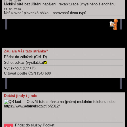
30. 07. 2026
Mobilní sítě bez jištění napájení, rekapitulace úmyslného šlendriánu
21. 06. 2026
Nafukovací plavecká bójka – porovnání dvou typů
16. 06. 2026
Berlínská zeď coby kruhová inverze
21. 05. 2026
Časová osa: Historie techniky v kontextu dalších dějin
11. 05. 2026
Take a part, zúčastnit se, wziąć udział, účast, ...
Hlavní strana blogu
Všechny články
Zaujala Vás tato stránka?
Při
d
at do záložek (Ctrl+D)
Sdílet odkaz (vysílačka)
Vytisknout (Ctrl+P)
Citovat podle ČSN ISO 690
Tuto stránku
ADÁMEK, Martin. PF 2012 (Fotky z cesty okolo Polska).
Martin
Adámek
[online]. Náchod / Meziměstí [cit. 2026-08-06]. Dostupné z:
https://www.adamek.cz/pf/pf2012
Celý web
Dočíst jindy / jinde
ADÁMEK, Martin.
Martin Adámek
[online]. Náchod / Meziměstí [cit.
Otevřít tuto stránku na (jiném) mobilním telefonu nebo
2026-08-06]. Dostupné z: https://www.adamek.cz
tabletu.
Přidat do služby Pocket