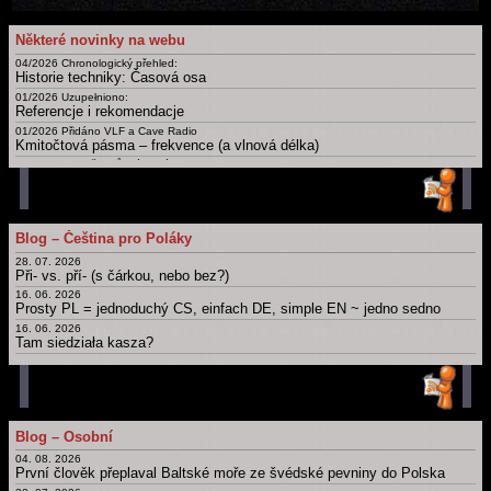
Některé novinky na webu
04/2026 Chronologický přehled:
Historie techniky: Časová osa
01/2026 Uzupełniono:
Referencje i rekomendacje
01/2026 Přidáno VLF a Cave Radio
Kmitočtová pásma – frekvence (a vlnová délka)
09/2025 Doplněny různé nové
Certifikáty a osvědčení
02/2025
Slovník: zájmena, příslovce, spojky, ... Krátká, drobná, základní slova česky, polsky a v dalších jazycích
01/2025 Uzupełnieno: Ostatnia Wieczerza
Blog – Čeština pro Poláky
Dny, měsíce, roční období, části dne a další časové slovníky
28. 07. 2026
Archiv novinek
Při- vs. pří- (s čárkou, nebo bez?)
Starší novinky
16. 06. 2026
Prosty PL = jednoduchý CS, einfach DE, simple EN ~ jedno sedno
16. 06. 2026
Tam siedziała kasza?
11. 06. 2026
Obchod
12. 05. 2026
Bit, byt, bít, být, byť; nabít, dobít, nabýt, dobýt; nebýt
11. 05. 2026
Blog – Osobní
Psát × píšu; číst × čtu: Migrujące "í".
04. 08. 2026
Hlavní strana blogu
První člověk přeplaval Baltské moře ze švédské pevniny do Polska
Všechny články