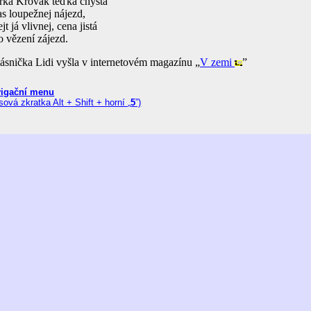
irka Křovák teďka chystá
as loupežnej nájezd,
ejt já vlivnej, cena jistá
o vězení zájezd.
ásnička Lidi vyšla v internetovém magazínu „
V zemi
”
igační menu
sová zkratka Alt + Shift + horní „
5
”)