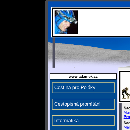
www.adamek.cz
Čeština pro Poláky
Cestopisná promítání
Nac
Mar
Pro
Informatika
Nac
Mar