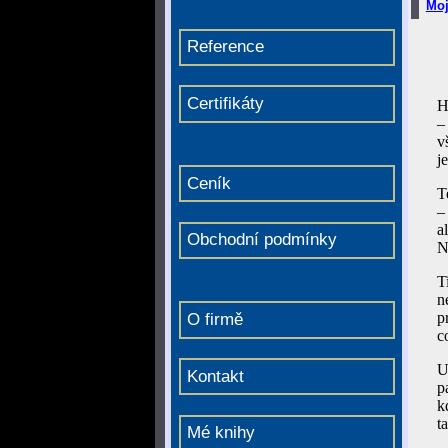
Moj
Reference
Certifikáty
H
–
v
j
Ceník
T
–
a
Obchodní podmínky
N
T
n
p
O firmě
c
U
Kontakt
p
k
t
Mé knihy