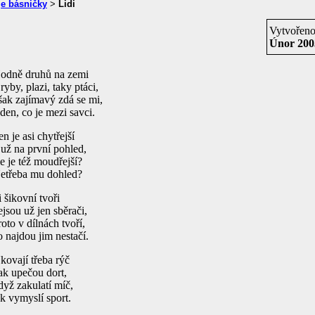
e básničky
>
Lidi
Vytvořen
Únor 200
odně druhů na zemi
 ryby, plazi, taky ptáci,
šak zajímavý zdá se mi,
eden, co je mezi savci.
en je asi chytřejší
 už na první pohled,
le je též moudřejší?
etřeba mu dohled?
i šikovní tvoři
ejsou už jen sběrači,
roto v dílnách tvoří,
o najdou jim nestačí.
kovají třeba rýč
ak upečou dort,
dyž zakulatí míč,
ak vymyslí sport.