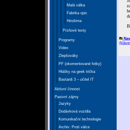
J
Malá válka
z
b
Fabrika opic
d
Hirošima
B
Písňové texty
Nav
Programy
(kláve
Video
Zlepšováky
PF (okomentované fotky)
Hlášky na geek trička
Bastardi 3 – učitel IT
Aktivní činnost
Pasivní zájmy
Jazyky
Dodávková vozidla
Komunikační technologie
Archiv: Proti válce