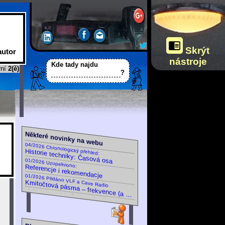
Ztlumit navigaci
a ovládání
(Jas celého webu
se nastavuje
nezávisle,
Skrýt
autor
vlevo dole
nástroje
na palubní desce.)
Kde tady najdu
rní
2(ě)
?
Některé novinky na webu
04/2026 Chronologický přehled:
Historie techniky: Časová osa
01/2026 Uzupełniono:
Referencje i rekomendacje
01/2026 Přidáno VLF a Cave Radio
09/2025 Doplněny různé nové
Kmitočtová pásma – frekvence (a vlnová délka)
Certifikáty a osvědčení
02/2025