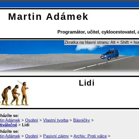
Martin Adámek
Programátor
,
učitel
,
cyklocestovatel
,
Zkratka na hlavní stranu: Alt + Shift + ho
Lidi
házíte se:
tin Adámek
>
Osobní
>
Vlastní tvorba
>
Básničky
>
tiválečné
>
Lidi
házíte se:
tin Adámek
>
Osobní
>
Pasivní zájmy
>
Archiv: Proti válce
>