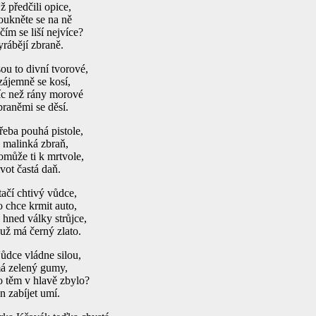
ž předčili opice,
oukněte se na ně
 čím se liší nejvíce?
yrábějí zbraně.
sou to divní tvorové,
zájemně se kosí,
íc než rány morové
braněmi se děsí.
řeba pouhá pistole,
a malinká zbraň,
omůže ti k mrtvole,
ivot častá daň.
tačí chtivý vůdce,
o chce krmit auto,
e hned války strůjce,
 už má černý zlato.
ůdce vládne silou,
á zelený gumy,
o těm v hlavě zbylo?
en zabíjet umí.