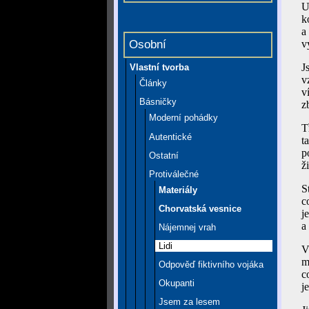
U
k
a
Osobní
v
J
Vlastní tvorba
v
Články
v
Básničky
z
Moderní pohádky
T
Autentické
t
p
Ostatní
ž
Protiválečné
S
Materiály
c
Chorvatská vesnice
j
a
Nájemnej vrah
Lidi
V
m
Odpověď fiktivního vojáka
c
Okupanti
j
Jsem za lesem