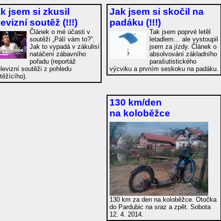
k jsem si zkusil
Jak jsem si skočil na
levizní soutěž
(!!!)
padáku
(!!!)
Článek o mé účasti v
Tak jsem poprvé letěl
soutěži „Pálí vám to?”.
letadlem… ale vystoupil
Jak to vypadá v zákulisí
jsem za jízdy. Článek o
natáčení zábavního
absolvování základního
pořadu (reportáž
parašutistického
elevizní soutěži z pohledu
výcviku a prvním seskoku na padáku.
těžícího).
130 km/den
na koloběžce
130 km za den na koloběžce. Otočka
do Pardubic na sraz a zpět. Sobota
12. 4. 2014.