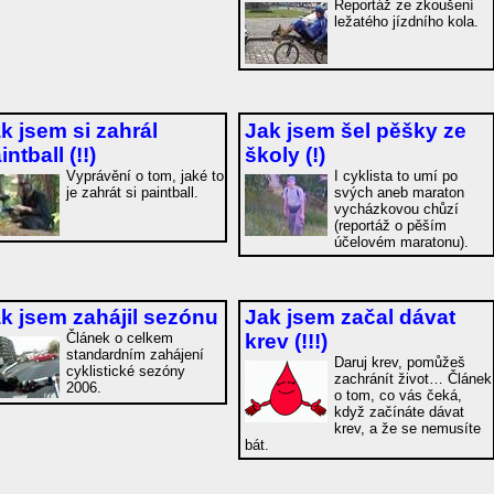
Reportáž ze zkoušení
ležatého jízdního kola.
k jsem si zahrál
Jak jsem šel pěšky ze
intball
(!!)
školy
(!)
Vyprávění o tom, jaké to
I cyklista to umí po
je zahrát si paintball.
svých aneb maraton
vycházkovou chůzí
(reportáž o pěším
účelovém maratonu).
k jsem zahájil sezónu
Jak jsem začal dávat
Článek o celkem
krev
(!!!)
standardním zahájení
Daruj krev, pomůžeš
cyklistické sezóny
zachránít život… Článek
2006.
o tom, co vás čeká,
když začínáte dávat
krev, a že se nemusíte
bát.