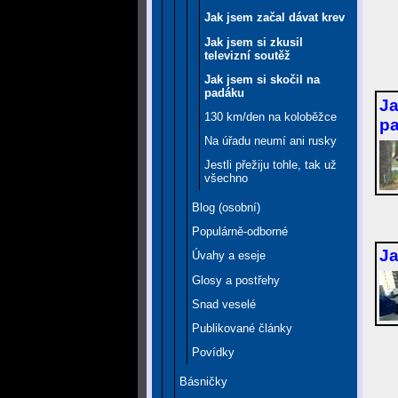
Jak jsem začal dávat krev
Jak jsem si zkusil
televizní soutěž
Jak jsem si skočil na
padáku
Ja
130 km/den na koloběžce
pa
Na úřadu neumí ani rusky
Jestli přežiju tohle, tak už
všechno
Blog (osobní)
Populárně-odborné
Ja
Úvahy a eseje
Glosy a postřehy
Snad veselé
Publikované články
Povídky
Básničky