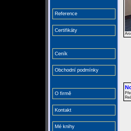
Reference
Certifikáty
Aro
Ceník
Obchodní podmínky
N
Pře
O firmě
Reá
Kontakt
Mé knihy