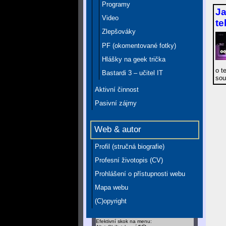
Programy
Ja
Video
te
Zlepšováky
PF (okomentované fotky)
Hlášky na geek trička
o t
Bastardi 3 – učitel IT
sou
Aktivní činnost
Pasivní zájmy
Web & autor
Profil (stručná biografie)
Profesní životopis (CV)
Prohlášení o přístupnosti webu
Mapa webu
(C)opyright
Efektivní skok na menu: