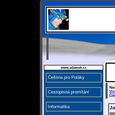
www.adamek.cz
Čeština pro Poláky
Nac
Mar
Cestopisná promítání
Člá
Informatika
Ja