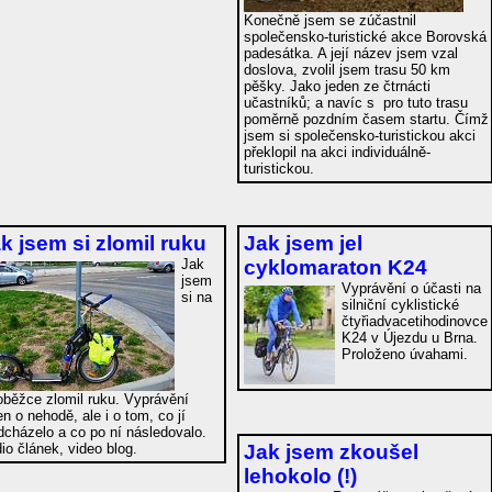
Konečně jsem se zúčastnil
společensko-turistické akce Borovská
padesátka. A její název jsem vzal
doslova, zvolil jsem trasu 50 km
pěšky. Jako jeden ze čtrnácti
učastníků; a navíc s pro tuto trasu
poměrně pozdním časem startu. Čímž
jsem si společensko-turistickou akci
překlopil na akci individuálně-
turistickou.
k jsem si zlomil ruku
Jak jsem jel
Jak
cyklomaraton K24
jsem
Vyprávění o účasti na
si na
silniční cyklistické
čtyřiadvacetihodinovce
K24 v Újezdu u Brna.
Proloženo úvahami.
oběžce zlomil ruku. Vyprávění
en o nehodě, ale i o tom, co jí
dcházelo a co po ní následovalo.
Jak jsem zkoušel
io článek, video blog.
lehokolo
(!)