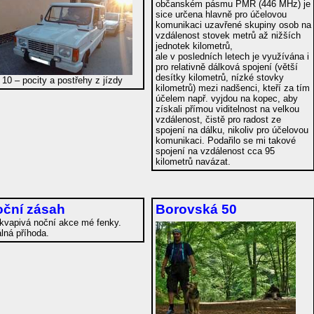
občanském pásmu PMR (446 MHz) je
sice určena hlavně pro účelovou
komunikaci uzavřené skupiny osob na
vzdálenost stovek metrů až nižších
jednotek kilometrů,
ale v posledních letech je využívána i
pro relativně dálková spojení (větší
desítky kilometrů, nízké stovky
 10 – pocity a postřehy z jízdy
kilometrů) mezi nadšenci, kteří za tím
účelem např. vyjdou na kopec, aby
získali přímou viditelnost na velkou
vzdálenost, čistě pro radost ze
spojení na dálku, nikoliv pro účelovou
komunikaci. Podařilo se mi takové
spojení na vzdálenost cca 95
kilometrů navázat.
oční zásah
Borovská 50
kvapivá noční akce mé fenky.
lná příhoda.