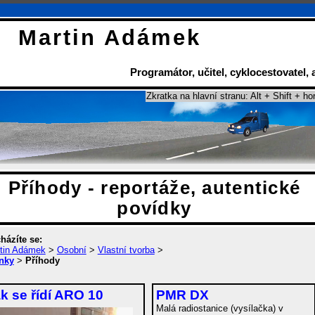
Martin Adámek
Programátor
,
učitel
,
cyklocestovatel
,
Zkratka na hlavní stranu: Alt + Shift + ho
Příhody - reportáže, autentické
povídky
házíte se:
tin Adámek
>
Osobní
>
Vlastní tvorba
>
nky
>
Příhody
k se řídí ARO 10
PMR DX
Malá radiostanice (vysílačka) v