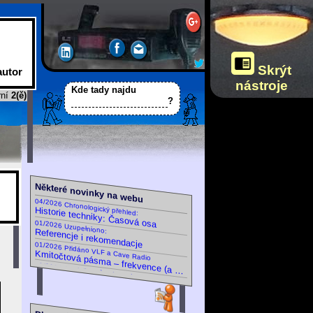
Ztlumit navigaci
a ovládání
(Jas celého webu
se nastavuje
nezávisle,
Skrýt
autor
vlevo dole
nástroje
na palubní desce.)
Kde tady najdu
rní
2(ě)
?
Některé novinky na webu
04/2026 Chronologický přehled:
Historie techniky: Časová osa
01/2026 Uzupełniono:
Referencje i rekomendacje
01/2026 Přidáno VLF a Cave Radio
09/2025 Doplněny různé nové
Kmitočtová pásma – frekvence (a vlnová délka)
Certifikáty a osvědčení
02/2025