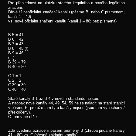
Pro přehlednost na ukázku starého ilegálního a nového legálního
značení:
Dřívější neoficiální značení kanálu (pásmo B, nebo C písmenem;
kanál 1 – 40)
vs. nové oficiální značení kanálu (kanál 1 – 80; bez písmena)
B 5 = 41
B 6 = 42
B 7 = 43
B 8 = 45 (!)
B 9 = 46
(...)
B 39 = 79
B 40 = 80
C 1 = 1
C 2 = 2
C 39 = 39
C 40 = 40
Staré kanály B 1 až B 4 v novém standardu nejsou.
A naopak nové kanály 44, 49, 54, 59 nelze naladit na staré stanici
v pásmu B, protože tam tyto kanály nejsou (jsou tam vynechány /
přeskočeny).
O tom více níže.
Zde uvedená označení pásem písmeny B (zhruba přidané kanály
41 – 80) vs. C (přesně základní kanály)