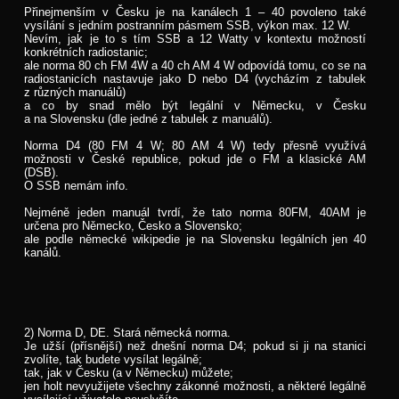
Přinejmenším v Česku je na kanálech 1 – 40 povoleno také
vysílání s jedním postranním pásmem SSB, výkon max. 12 W.
Nevím, jak je to s tím SSB a 12 Watty v kontextu možností
konkrétních radiostanic;
ale norma 80 ch FM 4W a 40 ch AM 4 W odpovídá tomu, co se na
radiostanicích nastavuje jako D nebo D4 (vycházím z tabulek
z různých manuálů)
a co by snad mělo být legální v Německu, v Česku
a na Slovensku (dle jedné z tabulek z manuálů).
Norma D4 (80 FM 4 W; 80 AM 4 W) tedy přesně využívá
možnosti v České republice, pokud jde o FM a klasické AM
(DSB).
O SSB nemám info.
Nejméně jeden manuál tvrdí, že tato norma 80FM, 40AM je
určena pro Německo, Česko a Slovensko;
ale podle německé wikipedie je na Slovensku legálních jen 40
kanálů.
2) Norma D, DE. Stará německá norma.
Je užší (přísnější) než dnešní norma D4; pokud si ji na stanici
zvolíte, tak budete vysílat legálně;
tak, jak v Česku (a v Německu) můžete;
jen holt nevyužijete všechny zákonné možnosti, a některé legálně