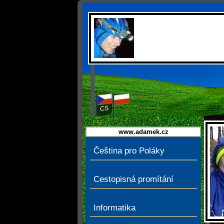
CS
PL
www.adamek.cz
Čeština pro Poláky
Cestopisná promítání
Informatika