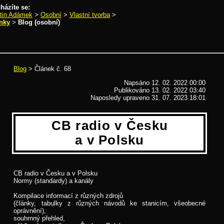
házíte se:
tin Adámek
>
Osobní
>
Vlastní tvorba
>
nky
>
Blog (osobní)
lánek č. 68
Blog
> Článek č. 68
Napsáno 12. 02. 2022 00:00
Publikováno
13. 02. 2022 03:40
Naposledy upraveno 31. 07. 2023 18:01
CB radio v Česku
a v Polsku
CB radio v Česku a v Polsku
Normy (standardy) a kanály
Kompilace informací z různých zdrojů
(články, tabulky z různých návodů ke stanicím, všeobecné
oprávnění),
souhrnný přehled,