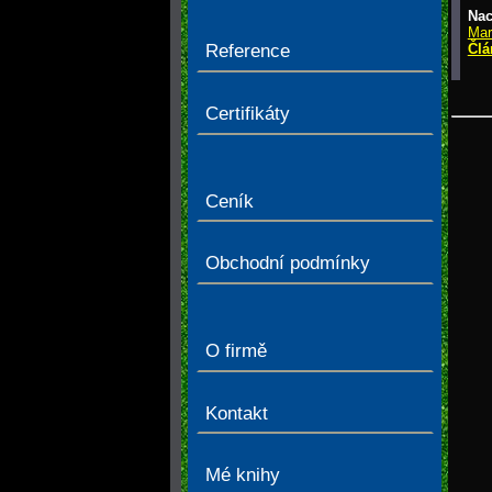
Nac
Mar
Člá
Reference
> Č
Certifikáty
Ceník
Obchodní podmínky
O firmě
Kontakt
Mé knihy