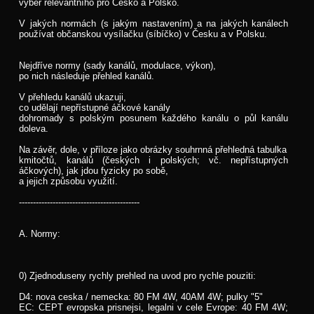
výběr relevantního pro Česko a Polsko.
V jakých normách (s jakým nastavením) a na jakých kanálech
používat občanskou vysílačku (síbíčko) v Česku a v Polsku.
Nejdříve normy (sady kanálů, modulace, výkon),
po nich následuje přehled kanálů.
V přehledu kanálů ukazuji,
co udělají nepřístupné áčkové kanály
dohromady s polským posunem každého kanálu o půl kanálu
doleva.
Na závěr, dole, v příloze jako obrázky souhrnná přehledná tabulka
kmitočtů, kanálů (českých i polských; vč. nepřístupných
áčkových), jak jdou fyzicky po sobě,
a jejich způsobu využití.
-------------------------------------------
A. Normy:
0) Zjednoduseny rychly prehled na uvod pro rychle pouziti:
D4: nova ceska / nemecka: 80 FM 4W, 40AM 4W; pulky "5"
EC: CEPT evropska prisnejsi, legalni v cele Evrope: 40 FM 4W;