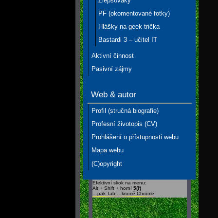
Zlepšováky
PF (okomentované fotky)
Hlášky na geek trička
Bastardi 3 – učitel IT
Aktivní činnost
Pasivní zájmy
Web & autor
Profil (stručná biografie)
Profesní životopis (CV)
Prohlášení o přístupnosti webu
Mapa webu
(C)opyright
Efektivní skok na menu:
Alt + Shift + horní
5(ř)
…pak Tab …kromě Chrome