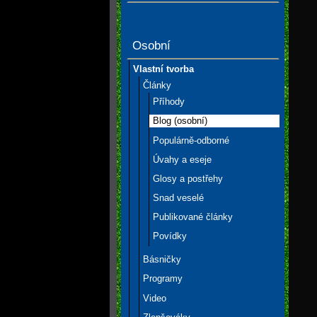
Osobní
Vlastní tvorba
Články
Příhody
Blog (osobní)
Populárně-odborné
Úvahy a eseje
Glosy a postřehy
Snad veselé
Publikované články
Povídky
Básničky
Programy
Video