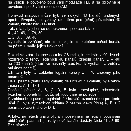
na všech je povoleno používání modulace FM, a na polovině je
povoleno i používání modulace AM.
Poněkud matoucí může být, že nových 40 kanálů, přidaných
oproti dřívějšku, je fyzicky umístěno pod (před) původními 40
kanály, nikoliv nad (za) nimi.
Takže kanály jdou, co do frekvence, po sobě takto:
41, 42, 43, ... 79, 80,
1, 2, 3, ... 39, 40.
Vypadá to zvláštně, ale je to tak; to je skutečné pořadí kanálu
na pásmu; podle jejich frekvencí.
Pokud se vám dostane do ruky CB radio, které bylo v 90. letech
rozšířeno z tehdy legálních 40 kanálů (dnešní kanály 1 – 40)
na 200 kanálů (které se nesměly používat k vysílání; a většina
ani dnes nesmí),
tak tam byly ty základní legální kanály 1 – 40 značeny jako
pásmo C.
Další pásma (další sady kanálů; dalších 4x 40 kanálů) byla tehdy
značena A, B, D, E.
Značení pásem A, B, C, D, E bylo smysluplné, odpovídalo
fyzickému pořadí kmitočtů, jak jdou číselně po sobě.
K základnímu pásmu legálních 40 kanálů, označenému pro tento
účel C, byla symetricky přidána 2 pásma vlevo (dole) A, B a 2
pásma vpravo (nahoře) D, E.
A když po letech přišlo oficiální požehnání na legální používání
přibližně(!) pásma B, tak ty nové kanály dostaly čísla 41 až 80.
Bez písmen.