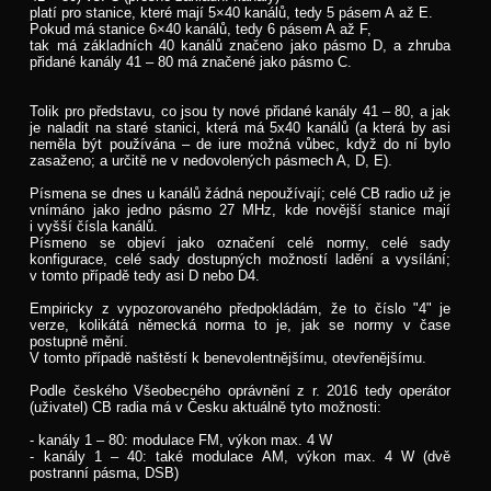
platí pro stanice, které mají 5×40 kanálů, tedy 5 pásem A až E.
Pokud má stanice 6×40 kanálů, tedy 6 pásem A až F,
tak má základních 40 kanálů značeno jako pásmo D, a zhruba
přidané kanály 41 – 80 má značené jako pásmo C.
Tolik pro představu, co jsou ty nové přidané kanály 41 – 80, a jak
je naladit na staré stanici, která má 5x40 kanálů (a která by asi
neměla být používána – de iure možná vůbec, když do ní bylo
zasaženo; a určitě ne v nedovolených pásmech A, D, E).
Písmena se dnes u kanálů žádná nepoužívají; celé CB radio už je
vnímáno jako jedno pásmo 27 MHz, kde novější stanice mají
i vyšší čísla kanálů.
Písmeno se objeví jako označení celé normy, celé sady
konfigurace, celé sady dostupných možností ladění a vysílání;
v tomto případě tedy asi D nebo D4.
Empiricky z vypozorovaného předpokládám, že to číslo "4" je
verze, kolikátá německá norma to je, jak se normy v čase
postupně mění.
V tomto případě naštěstí k benevolentnějšímu, otevřenějšímu.
Podle českého Všeobecného oprávnění z r. 2016 tedy operátor
(uživatel) CB radia má v Česku aktuálně tyto možnosti:
- kanály 1 – 80: modulace FM, výkon max. 4 W
- kanály 1 – 40: také modulace AM, výkon max. 4 W (dvě
postranní pásma, DSB)