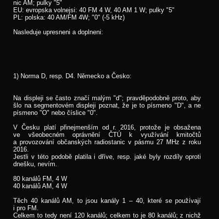
nic AM; pulky "5"
EU: evropska volnejsi: 40 FM 4 W, 40 AM 1 W; pulky "5"
PL: polska: 40 AM/FM 4W; "0" (-5 kHz)
Nasleduje upresneni a doplneni:
1) Norma D, resp. D4. Německo a Česko:
Na displeji se často značí malým "d"; pravděpodobně proto, aby
šlo na segmentovém displeji poznat, že je to písmeno "D", a ne
písmeno "O" nebo číslice "0".
V Česku platí přinejmenším od r. 2016, protože je obsažena
ve všeobecném oprávnění ČTÚ k využívání kmitočtů
a provozování občanských radiostanic v pásmu 27 MHz z roku
2016.
Jestli v této podobě platila i dříve, resp. jaké byly rozdíly oproti
dnešku, nevím.
80 kanálů FM, 4 W
40 kanálů AM, 4 W
Těch 40 kanálů AM, to jsou kanály 1 – 40, které se používají
i pro FM.
Celkem to tedy není 120 kanálů; celkem to je 80 kanálů; z nichž