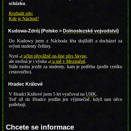
schůzku
.
Rozbalit zde:
Kde je Náchod?
Kudowa-Zdrój
(Polsko >
Dolnoslezské vojvodství
)
Do Kudowy jsem z Náchoda léta dojížděl a docházel za
svými studenty češtiny.
Nyní
učím převážně on-line přes Skype
,
ale možná je i výuka
u mě v Meziměstí
.
Stále mohu jezdit za studenty, kam je potřeba (podle ceníku
cestovného).
Hradec Králové
V Hradci Králové jsem 5 let vyučoval na
UHK
.
Teď už do Hradce jezdím jen výjimečně, když tam něco
potřebuji.
Chcete se informace