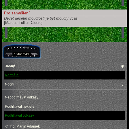
Pro zamyšlení
Devět desetin moudrosti je být moudrý včas.
[Marcus Tullius Cicero]
15'623'549
Jasný
☀
Normální
Noční
☼
Nepodtrhávat odkazy
Podtrhávat některé
Podtrhávat odkazy
©
Ing. Martin Adámek