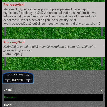
Pro rozptýlení
Matematik, fyzik a inženýr podstoupili experiment zkoumající
myšlenkové pochody. Každý z nich dostal dvě mosazná kuličková
ložiska a byli ponecháni o samotě. Asi po hodině se k nim vedoucí
experimentu vrátil a zeptal se jich, co s ložisky dělali.
Fyzik odpověděl: „Zkoušel jsem postavit jedno na druhé a napadlo mě
něco o tření.”
Matematik rozpačitě připustil: „Nědělal jsem s nimi nic.” Ale pak
vzrušeně dodal: „Ale mám několik zajímavých teorií o dvojicích.”
Inženýr pokrčil rameny: „Rozbily se…”
Pro zamyšlení
Naše řeč je moudrá: dělá zásadní rozdíl mezi „jsem přesvědčen” a
„přesvědčil jsem se”.
[Karel Čapek]
15'621'483
Jasný
☀
Normální
Noční
☼