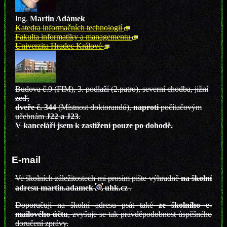
Ing.
Martin Adámek
Katedra informačních technologií
Fakulta informatiky a managementu
Univerzita Hradec Králové
Budova č.9 (FIM), 3. podlaží (2.patro), severní chodba, jižní
zeď,
dveře č. 344
(Místnost doktorandů),
naproti
počítačovým
učebnám
J22 a J23
.
V kanceláři jsem k zastižení pouze po dohodě.
E-mail
Ve školních záležitostech mi prosím pište výhradně
na školní
adresu martin.adamek
uhk.cz
.
Doporučuji na školní adresu psát také
ze školního e-
mailového účtu
, zvyšuje se tak pravděpodobnost úspěšného
doručení zprávy.