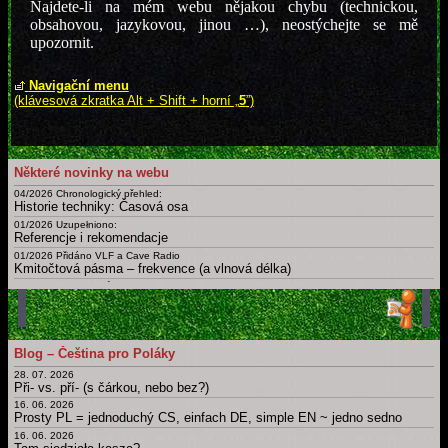
Najdete-li na mém webu nějakou chybu (technickou,
obsahovou, jazykovou, jinou …), neostýchejte se mě
upozornit.
Navigační menu
(klávesová zkratka Alt + Shift + horní „
5
”)
Některé novinky na webu
04/2026 Chronologický přehled:
Historie techniky: Časová osa
01/2026 Uzupełniono:
Referencje i rekomendacje
01/2026 Přidáno VLF a Cave Radio
Kmitočtová pásma – frekvence (a vlnová délka)
09/2025 Doplněny různé nové
Certifikáty a osvědčení
02/2025
Slovník: zájmena, příslovce, spojky, ... Krátká, drobná, základní slova česky, polsky a v dalších jazycích
01/2025 Uzupełnieno: Ostatnia Wieczerza
Blog – Čeština pro Poláky
Dny, měsíce, roční období, části dne a další časové slovníky
28. 07. 2026
Archiv novinek
Při- vs. pří- (s čárkou, nebo bez?)
Starší novinky
16. 06. 2026
Prosty PL = jednoduchý CS, einfach DE, simple EN ~ jedno sedno
16. 06. 2026