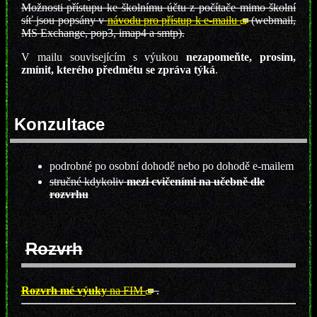
Možnosti přístupu ke školnímu účtu z počítače mimo školní
síť jsou popsány v
návodu pro přístup k e-mailu
(webmail,
MS Exchange, pop3, imap4 a smtp).
V mailu souvisejícím s výukou
nezapomeňte, prosím,
zmínit, kterého předmětu se zpráva týká
.
Konzultace
podrobné po osobní dohodě nebo po dohodě e-mailem
stručné kdykoliv
mezi cvičeními na učebně dle
rozvrhu
Rozvrh
Rozvrh mé výuky
na FIM
.