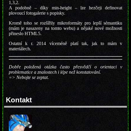
1,3,2.
A podobně – díky min-height – lze hezčeji definovat
plovoucí fotogalerie s popisky.
Kromě toho se rozšířily mikroformáty pro lepší sémantiku
(mám je nasazeny na tomto webu) a nějaké nové možnosti
přineslo HTML5.
Ostatní k r. 2014 víceméně platí tak, jak to mám v
materiálech.
Dobře položená otázka často přesvědčí o orientaci v
problematice a znalostech i lépe než konstatování.
=>
Nebojte se zeptat.
Kontakt