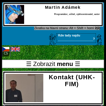
Martin Adámek
Programátor
,
učitel
,
cyklocestovatel
,
autor
Zkratka na hlavní stranu: Alt + Shift + horní
2(ě)
Kde tady najdu
?
CS
EN
☰ Zobrazit
menu
☰
Kontakt (UHK-
FIM)