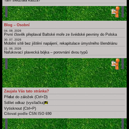
Tam siedziała kasza?
11. 06. 2026
Obchod
12. 05. 2026
Bit, byt, bít, být, byť; nabít, dobít, nabýt, dobýt; nebýt
11. 05. 2026
Blog – Osobní
Psát × píšu; číst × čtu: Migrujące "í".
04. 08. 2026
Hlavní strana blogu
První člověk přeplaval Baltské moře ze švédské pevniny do Polska
Všechny články
30. 07. 2026
Mobilní sítě bez jištění napájení, rekapitulace úmyslného šlendriánu
21. 06. 2026
Nafukovací plavecká bójka – porovnání dvou typů
16. 06. 2026
Berlínská zeď coby kruhová inverze
21. 05. 2026
Časová osa: Historie techniky v kontextu dalších dějin
11. 05. 2026
Take a part, zúčastnit se, wziąć udział, účast, ...
Hlavní strana blogu
Všechny články
Zaujala Vás tato stránka?
Při
d
at do záložek (Ctrl+D)
Sdílet odkaz (vysílačka)
Vytisknout (Ctrl+P)
Citovat podle ČSN ISO 690
Tuto stránku
ADÁMEK, Martin. Kontakt (UHK-FIM).
Martin Adámek
[online]. Náchod
/ Meziměstí [cit. 2026-08-06]. Dostupné z: