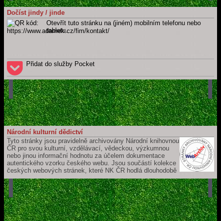
https://www.adamek.cz/fim/kontakt
Celý web
Dočíst jindy / jinde
ADÁMEK, Martin.
Martin Adámek
[online]. Náchod / Meziměstí [cit.
Otevřít tuto stránku na (jiném) mobilním telefonu nebo
2026-08-06]. Dostupné z: https://www.adamek.cz
tabletu.
Přidat do služby Pocket
Národní kulturní dědictví
Tyto stránky jsou pravidelně archivovány Národní knihovnou
ČR pro svou kulturní, vzdělávací, vědeckou, výzkumnou
nebo jinou informační hodnotu za účelem dokumentace
autentického vzorku českého webu. Jsou součástí kolekce
českých webových stránek, které NK ČR hodlá dlouhodobě
uchovávat a zpřístupňovat pro budoucí generace. Jejich záznam je
součástí České národní bibliografie a katalogu NK ČR.