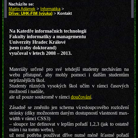
Nacházíte se:
Martin Adámek
>
Informatika
>
Dříve: UHK-FIM (výuka)
>
Kontakt
Na Katedře informačních technologií
Fakulty informatiky a managementu
Univerzity Hradec Králové
jsem (coby doktorand)
vyučoval v letech 2008 – 2013.
Materiály určené pro své tehdejší studenty nechávám na
webu přístupné, aby mohly pomoci i dalším studentům
nejrůznějších škol.
Studenty různých vysokých škol učím v rámci časových
možností i nadále,
ale už pouze soukromě v rámci
doučování
.
Zásadně se změnilo jen schema vícesloupcového rozložení
stránky (díky možnostem daným dostupností vlastnosti max-
width v rámci CSS3)
– sloupce lze definovat v lepším pořadí 1,2,3 (jak to ostatně
mám i na tomto webu),
už není potřeba používat dříve nutné méně šťastné pořadí