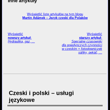
Inne artykuły
Wyświetlić listę artykułów na tym blogu
Martin Adámek – Język czeski dla Polaków
Wyświetlić
Wyświetlić
nowszy artykuł
:
starszy artykuł
:
Hydraulika, gaz, ...
Specjalne czasowniki
dla pojedynczych czynności
w czeskim + fotosłowniczek
sáňky, pekáč, ...
Czeski i polski – usługi
językowe