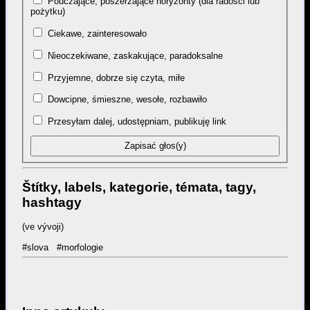
Pouczające, poszerzające horyzonty (dla radości lub
pożytku)
Ciekawe, zainteresowało
Nieoczekiwane, zaskakujące, paradoksalne
Przyjemne, dobrze się czyta, miłe
Dowcipne, śmieszne, wesołe, rozbawiło
Przesyłam dalej, udostępniam, publikuję link
Štítky, labels, kategorie, témata, tagy,
hashtagy
(ve vývoji)
#slova
#morfologie