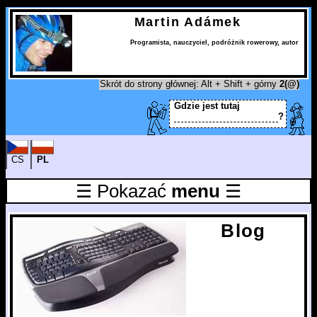
Martin Adámek
Programista
,
nauczyciel
,
podróżnik rowerowy
,
autor
Skrót do strony głównej: Alt + Shift + górny
2(@)
Gdzie jest tutaj
?
CS
PL
☰ Pokazać
menu
☰
Blog