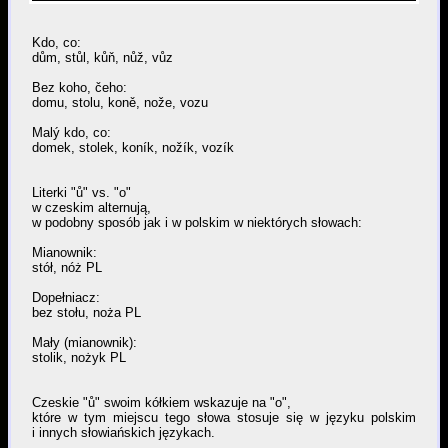
Kdo, co:
dům, stůl, kůň, nůž, vůz
Bez koho, čeho:
domu, stolu, koně, nože, vozu
Malý kdo, co:
domek, stolek, koník, nožík, vozík
Literki "ů" vs. "o"
w czeskim alternują,
w podobny sposób jak i w polskim w niektórych słowach:
Mianownik:
stół, nóż PL
Dopełniacz:
bez stołu, noża PL
Mały (mianownik):
stolik, nożyk PL
Czeskie "ů" swoim kółkiem wskazuje na "o",
które w tym miejscu tego słowa stosuje się w języku polskim
i innych słowiańskich językach.