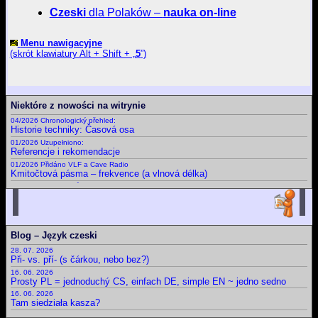
Czeski
dla Polaków –
nauka on-line
Menu nawigacyjne
(skrót klawiatury Alt + Shift + „
5
”)
Niektóre z nowości na witrynie
04/2026 Chronologický přehled:
Historie techniky: Časová osa
01/2026 Uzupełniono:
Referencje i rekomendacje
01/2026 Přidáno VLF a Cave Radio
Kmitočtová pásma – frekvence (a vlnová délka)
09/2025 Doplněny různé nové
Certifikáty a osvědčení
02/2025
Slovník: zájmena, příslovce, spojky, ... Krátká, drobná, základní slova česky, polsky a v dalších jazycích
01/2025 Uzupełnieno: Ostatnia Wieczerza
Blog – Język czeski
Dny, měsíce, roční období, části dne a další časové slovníky
28. 07. 2026
Archiv novinek
Při- vs. pří- (s čárkou, nebo bez?)
Starší novinky
16. 06. 2026
Prosty PL = jednoduchý CS, einfach DE, simple EN ~ jedno sedno
16. 06. 2026
Tam siedziała kasza?
11. 06. 2026