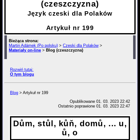
(czeszczyzna)
Język czeski dla Polaków
Artykuł nr 199
Bieżąca strona:
Martin Adámek (Po polsku)
>
Czeski dla Polaków
>
Materiały on-line
>
Blog (czeszczyzna)
> Artykuł nr 199
Rozwiń tutaj:
O tym blogu
Blog
> Artykuł nr 199
Opublikowane
01. 03. 2023 22:42
Ostatnio poprawione 01. 03. 2023 22:47
Dům, stůl, kůň, domů, ... u,
ů, o