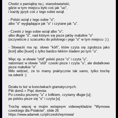
Chodzi o pamiątkę na j. starosłowiański,
gdzie w tym miejscu było coś jak "uo",
i każdy język coś z tego sobie wziął.
- Polski wziął z tego sobie "o";
albo "ó" wyglądające jak "o" i czytane jak "u".
- Czeski z tego sobie wziął albo "o";
albo długie "ů", nad którym się pisze jakby małutkie "o"
(oczywiście z szacunku do polskiego i jego "o" w tym miejscu :) ).
- Słowacki ma np. słowo "kôň", które czyta się zgrubsza jako
[koń] albo [kuoń] z tylko bardzo lekkim śladem po tym "u".
Więc np. w słowie "stół" polski pisze "o" i czyta "u",
natomiast w słowie "stůl" czeski pisze i czyta "u", ale dodatkowo
pisze małutkie "o".
Miło widzieć, że to mamy praktycznie tak samo, tylko trochę
na odwrót :)
Działa to też w koncówkach gramatycznych:
Pět domů = Pięć domów.
Po czesku piszemy "u" z kółkiem, czytamy długie [u];
po polsku pisze się "o" i czyta [u].
Trochę więcej w mojim wstepnym videowykładzie "Wymowa
czeskiego dla Polaków", slide 26
https://www.adamek.cz/pl/czeski/wymowa/