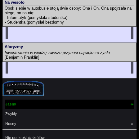
Na wesoło
Obok siebie w autobusie stoją dwie osoby: Ona i On. Ona spojrzała na
niego, on na nią:
- Informatyk (pomyślała studentka)
- Studentka (pomyślał bezdomny
Aforyzmy
Inwestowanie w wiedzę zawsze przynosi największe zyski.
[Benjamin Franklin]
15'634'627
Jasny
☀
Zwykły
Nocny
☼
Nie podkreślać skrótów