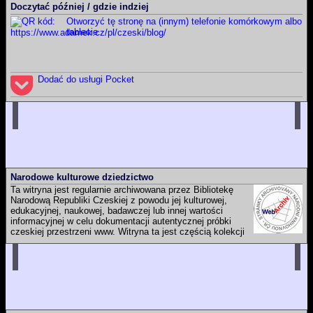
https://www.adamek.cz/pl/czeski/blog
Doczytać później / gdzie indziej
Całą witrynę
Otworzyć tę stronę na (innym) telefonie komórkowym albo
ADÁMEK, Martin.
Martin Adámek
[online]. Náchod / Meziměstí
tablecie.
(Republika Czeska) [dostęp 2026-08-09]. Dostępny w Internecie:
https://www.adamek.cz/pl
Dodać do usługi Pocket
Narodowe kulturowe dziedzictwo
Ta witryna jest regularnie archiwowana przez Bibliotekę
Narodową Republiki Czeskiej z powodu jej kulturowej,
edukacyjnej, naukowej, badawczej lub innej wartości
informacyjnej w celu dokumentacji autentycznej próbki
czeskiej przestrzeni www. Witryna ta jest częścią kolekcji
czeskich witryn webowych, które ma Biblioteka Narodowa Republiki
Czeskiej zamiar długoterminowo przechowywać i udostępniać dla
przyszłych pokoleń. Ich zapis jest częścią Czeskiej narodowej
bibliografii oraz katalogu Biblioteki Narodowej Republiki Czeskiej.