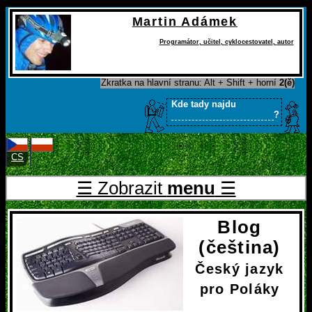
Martin Adámek
Programátor
,
učitel
,
cyklocestovatel
,
autor
Zkratka na hlavní stranu: Alt + Shift + horní
2(ě)
Kde tady najdu
?
CS
PL
☰ Zobrazit
menu
☰
Blog
(čeština)
Český jazyk
pro Poláky