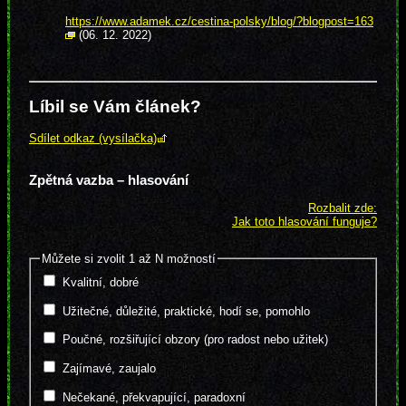
https://www.adamek.cz/cestina-polsky/blog/?blogpost=163
(06. 12. 2022)
Líbil se Vám článek?
Sdílet odkaz (vysílačka)
Zpětná vazba – hlasování
Rozbalit zde:
Jak toto hlasování funguje?
Můžete si zvolit 1 až N možností
Kvalitní, dobré
Užitečné, důležité, praktické, hodí se, pomohlo
Poučné, rozšiřující obzory (pro radost nebo užitek)
Zajímavé, zaujalo
Nečekané, překvapující, paradoxní