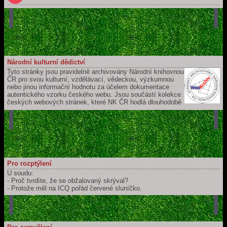
Národní kulturní dědictví
Tyto stránky jsou pravidelně archivovány Národní knihovnou
ČR pro svou kulturní, vzdělávací, vědeckou, výzkumnou
nebo jinou informační hodnotu za účelem dokumentace
autentického vzorku českého webu. Jsou součástí kolekce
českých webových stránek, které NK ČR hodlá dlouhodobě
uchovávat a zpřístupňovat pro budoucí generace. Jejich záznam je
součástí České národní bibliografie a katalogu NK ČR.
Pro rozptýlení
U soudu:
- Proč tvrdíte, že se obžalovaný skrýval?
- Protože měl na ICQ pořád červené sluníčko.