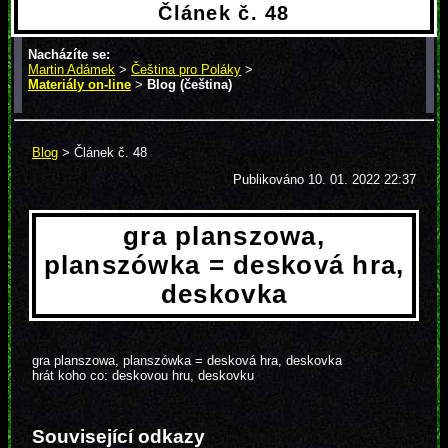
Článek č. 48
Nacházíte se:
Martin Adámek
>
Čeština pro Poláky
>
Materiály on-line
>
Blog (čeština)
> Článek č. 48
Blog
> Článek č. 48
Publikováno
10. 01. 2022 22:37
gra planszowa,
planszówka = desková hra,
deskovka
gra planszowa, planszówka = desková hra, deskovka
hrát koho co: deskovou hru, deskovku
Související odkazy