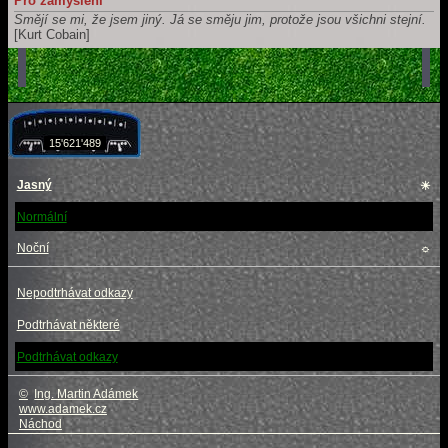
Pro zamyšlení
Smějí se mi, že jsem jiný. Já se směju jim, protože jsou všichni stejní.
[Kurt Cobain]
15'621'489
Jasný
☀
Normální
Noční
☼
Nepodtrhávat odkazy
Podtrhávat některé
Podtrhávat odkazy
©
Ing. Martin Adámek
www.adamek.cz
Náchod