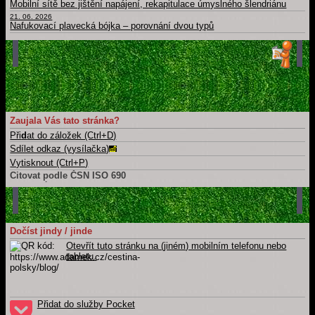
Mobilní sítě bez jištění napájení, rekapitulace úmyslného šlendriánu
21. 06. 2026
Nafukovací plavecká bójka – porovnání dvou typů
16. 06. 2026
Berlínská zeď coby kruhová inverze
21. 05. 2026
Časová osa: Historie techniky v kontextu dalších dějin
11. 05. 2026
Take a part, zúčastnit se, wziąć udział, účast, ...
Hlavní strana blogu
Všechny články
Zaujala Vás tato stránka?
Při
d
at do záložek (Ctrl+D)
Sdílet odkaz (vysílačka)
Vytisknout (Ctrl+P)
Citovat podle ČSN ISO 690
Tuto stránku
ADÁMEK, Martin. Blog (čeština): Český jazyk pro Poláky.
Martin
Adámek
[online]. Náchod / Meziměstí [cit. 2026-08-06]. Dostupné z:
https://www.adamek.cz/cestina-polsky/blog
Celý web
Dočíst jindy / jinde
ADÁMEK, Martin.
Martin Adámek
[online]. Náchod / Meziměstí [cit.
Otevřít tuto stránku na (jiném) mobilním telefonu nebo
2026-08-06]. Dostupné z: https://www.adamek.cz
tabletu.
Přidat do služby Pocket