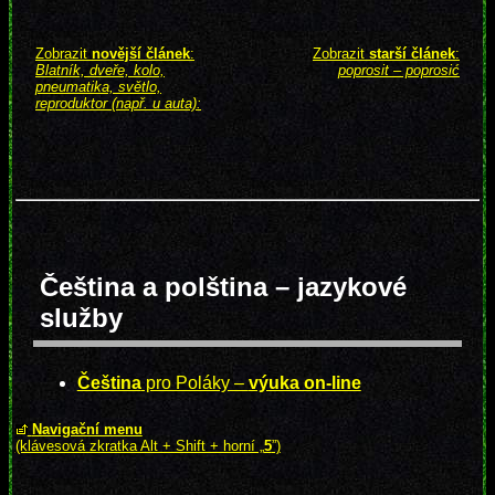
Zobrazit
novější článek
:
Zobrazit
starší článek
:
Blatník, dveře, kolo,
poprosit – poprosić
pneumatika, světlo,
reproduktor (např. u auta):
Čeština a polština – jazykové
služby
Čeština
pro Poláky –
výuka on-line
Navigační menu
(klávesová zkratka Alt + Shift + horní „
5
”)