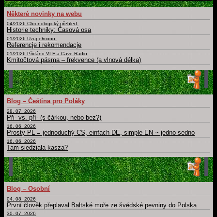
Některé novinky na webu
04/2026 Chronologický přehled:
Historie techniky: Časová osa
01/2026 Uzupełniono:
Referencje i rekomendacje
01/2026 Přidáno VLF a Cave Radio
Kmitočtová pásma – frekvence (a vlnová délka)
09/2025 Doplněny různé nové
Certifikáty a osvědčení
02/2025
Slovník: zájmena, příslovce, spojky, ... Krátká, drobná, základní slova česky, polsky a v dalších jazycích
01/2025 Uzupełnieno: Ostatnia Wieczerza
Blog – Čeština pro Poláky
Dny, měsíce, roční období, části dne a další časové slovníky
28. 07. 2026
Archiv novinek
Při- vs. pří- (s čárkou, nebo bez?)
Starší novinky
16. 06. 2026
Prosty PL = jednoduchý CS, einfach DE, simple EN ~ jedno sedno
16. 06. 2026
Tam siedziała kasza?
11. 06. 2026
Obchod
12. 05. 2026
Bit, byt, bít, být, byť; nabít, dobít, nabýt, dobýt; nebýt
11. 05. 2026
Blog – Osobní
Psát × píšu; číst × čtu: Migrujące "í".
04. 08. 2026
Hlavní strana blogu
První člověk přeplaval Baltské moře ze švédské pevniny do Polska
Všechny články
30. 07. 2026