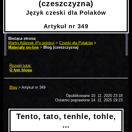
(czeszczyzna)
Język czeski dla Polaków
Artykuł nr 349
Bieżąca strona:
Martin Adámek (Po polsku)
>
Czeski dla Polaków
>
Materiały on-line
>
Blog (czeszczyzna)
> Artykuł nr 349
Rozwiń tutaj:
O tym blogu
Blog
> Artykuł nr 349
Opublikowane
10. 11. 2025 23:18
Ostatnio poprawione 14. 11. 2025 19:23
Tento, tato, tenhle, tohle,
...