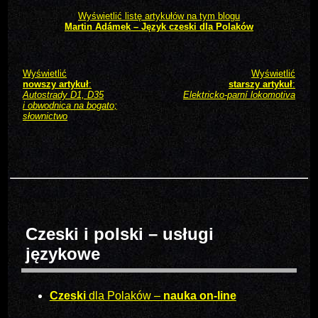
Wyświetlić listę artykułów na tym blogu
Martin Adámek – Język czeski dla Polaków
Wyświetlić
Wyświetlić
nowszy artykuł
:
starszy artykuł
:
Autostrady D1, D35
Elektricko-parní lokomotiva
i obwodnica na bogato;
słownictwo
Czeski i polski – usługi
językowe
Czeski
dla Polaków –
nauka on-line