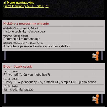
Menu nawigacyjne
(skrót klawiatury Alt + Shift + „
5
”)
Niektóre z nowości na witrynie
04/2026 Chronologický přehled:
Historie techniky: Časová osa
01/2026 Uzupełniono:
Referencje i rekomendacje
01/2026 Přidáno VLF a Cave Radio
Kmitočtová pásma – frekvence (a vlnová délka)
09/2025 Doplněny různé nové
Certifikáty a osvědčení
02/2025
Slovník: zájmena, příslovce, spojky, ... Krátká, drobná, základní slova česky, polsky a v dalších jazycích
01/2025 Uzupełnieno: Ostatnia Wieczerza
Blog – Język czeski
Dny, měsíce, roční období, části dne a další časové slovníky
28. 07. 2026
Archiv novinek
Při- vs. pří- (s čárkou, nebo bez?)
Starší novinky
16. 06. 2026
Prosty PL = jednoduchý CS, einfach DE, simple EN ~ jedno sedno
16. 06. 2026
Tam siedziała kasza?
11. 06. 2026
Obchod
12. 05. 2026
Bit, byt, bít, být, byť; nabít, dobít, nabýt, dobýt; nebýt