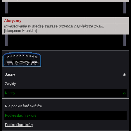
Aforyzmy
Inwestowanie w wiedzę zawsze przynosi największe zyski.
[Benjamin Franklin]
15'620'039
Jasny
☀
Zwykły
Nocny
☼
Nie podkreślać skrótów
Podkreślać niektóre
Podkreślać skróty