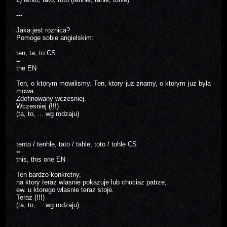
---
Jaka jest roznica?
Pomoge sobie angielskim:
ten, ta, to CS
=
the EN
Ten, o ktorym mowilismy. Ten, ktory juz znamy, o ktorym juz byla
mowa.
Zdefinowany wczesniej.
Wczesniej (!!!)
(ta, to, ... wg rodzaju)
tento / tenhle, tato / tahle, toto / tohle CS
=
this, this one EN
Ten bardzo konkretny,
na ktory teraz wlasnie pokazuje lub chociaz patrze,
ew. u ktorego wlasnie teraz stoje.
Teraz (!!!)
(ta, to, ... wg rodzaju)