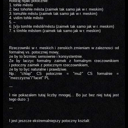
Rodzaj nijaki potocznie:
1. tohle město
2. bez tohohle města (zaimek tak samo jak w r. meskim)
3. tomuhle městu (zaimek tak samo jak w r. meskim)
4. vidím tohle město
5. –
6. [v]o tomhle městě/městu (zaimek tak samo jak w r. meskim)
7. s tímhle městem (zaimek tak samo jak w r. meskim)
Rzeczowniki w r. meskich i zenskich zmieniam w zaleznosci od
formalnej vs. potocznej mowy,
ze by to brzmiec sensownie i konsystentnie.
Ze by laczyc formalny zaimek z formalnym rzeczownikiem
i potoczny zaimek z potocznym rzeczownikiem,
ze by to byc naturalne i prawdziwe.
Np.: "chlap" CS potocznie = "muž" CS formalnie =
"mezczyzna"/"facet" PL
---
I nie pokazalem tutaj liczby mnogej... Bo juz bez niej tutaj jest
tego duzo :)
---
I jest jeszcze ekstremalniejszy potoczny ksztalt: