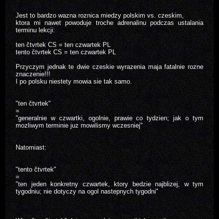
Jest to bardzo wazna roznica miedzy polskim vs. czeskim,
ktora mi nawet powoduje troche adrenalinu podczas ustalania
terminu lekcji:
ten čtvrtek CS = ten czwartek PL
tento čtvrtek CS = ten czwartek PL
Przyczym jednak te dwie czeskie wyrazenia maja fatalnie rozne
znaczenie!!!
I po polsku niestety mowia sie tak samo.
"ten čtvrtek"
=
"generalnie w czwartki, ogolnie, prawie co tydzien; jak o tym
mozliwym terminie juz mowilismy wczesniej"
Natomiast:
"tento čtvrtek"
=
"ten jeden konkretny czwartek, ktory bedzie najblizej, w tym
tygodniu; nie dotyczy na ogol nastepnych tygodni"