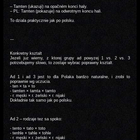
– Tamten (ukazuji) na opačném konci haly.
– PL: Tamten (pokazuje) na odwrotnym koncu hali.
To dziala praktycznie jak po polsku.
---
Konkretny ksztalt
Jezeli juz wiemy, z ktorej grupy ad powyzej 1 vs. 2 vs. 3
potrzebujemy slowo, to zostaje wybrac poprawny ksztalt.
Ad 1 i ad 3 jest to dla Polaka bardzo naturalne, i zrobi to
poprawnie wg uczucia.
- ten × ta × to
- tamten × tamta × tamto
- r. męski × r. żeński × r. nijaki
Dokładnie tak samo jak po polsku.
Ad 2 – rodzaje tez sa spoko:
- tento × tato × toto
- tenhle × tahle × tohle
- r. męski × r. żeński × r. nijaki