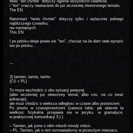
Wiec "ten čtvrtek" dotyczy ogolnie wszystkich cwartkow,
i "ten" znaczy nawiazanie do juz wczesniej otworzonego tematu.
The EN.
Natomiast "tento čtvrtek" dotyczy tylko i wylacznie jednego
najblizszego czwartku;
nie nastepnych.
This EN.
I po polsku oboje powie sie "ten", chociaz na ile dam rade wyrazic
sie po polsku...
---
3) tamten, tamta, tamto
(CS = PL)
To moze wychodzic z obu sytuacji powyzej
(albo wczesniej juz otworzony temat; albo cos, na co teraz
pokazuje),
ale musi chodzic o wieksza odleglosc w czasie albo przestrzeni.
Po prostu w czasoprzestrzeni (zawsze lubie, jak wlasnie ta
wielkosc fizykalna przejawia sie w jezyku, w gramatyce,
w praktycznej komunikacji 3:) ).
– Tamten, jak jsme o něm mluvili minulý měsíc.
– PL: Tamten, jak o nim rozmawialismy w przeszlym miesiacu.