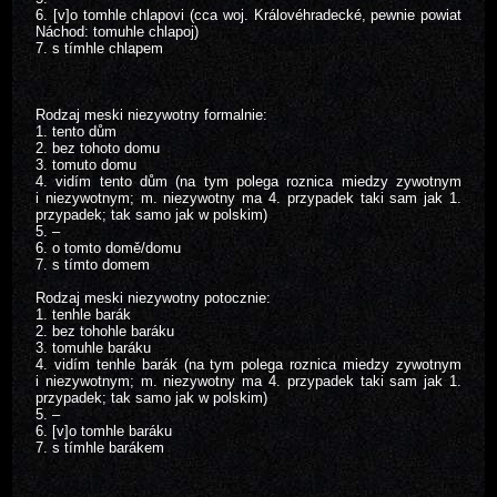
6. [v]o tomhle chlapovi (cca woj. Královéhradecké, pewnie powiat
Náchod: tomuhle chlapoj)
7. s tímhle chlapem
Rodzaj meski niezywotny formalnie:
1. tento dům
2. bez tohoto domu
3. tomuto domu
4. vidím tento dům (na tym polega roznica miedzy zywotnym
i niezywotnym; m. niezywotny ma 4. przypadek taki sam jak 1.
przypadek; tak samo jak w polskim)
5. –
6. o tomto domě/domu
7. s tímto domem
Rodzaj meski niezywotny potocznie:
1. tenhle barák
2. bez tohohle baráku
3. tomuhle baráku
4. vidím tenhle barák (na tym polega roznica miedzy zywotnym
i niezywotnym; m. niezywotny ma 4. przypadek taki sam jak 1.
przypadek; tak samo jak w polskim)
5. –
6. [v]o tomhle baráku
7. s tímhle barákem