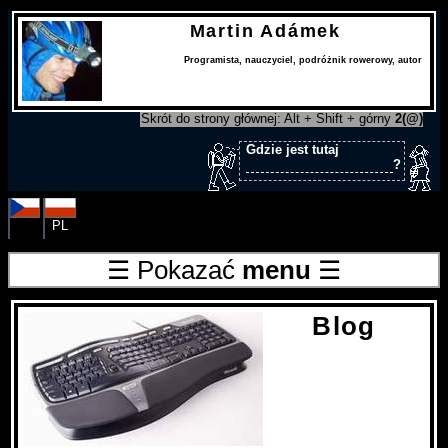
Martin Adámek
Programista
,
nauczyciel
,
podróżnik rowerowy
,
autor
Skrót do strony głównej: Alt + Shift + górny
2(@)
Gdzie jest tutaj
?
CS
PL
☰ Pokazać
menu
☰
Blog