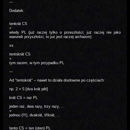
---
Dodatek:
tenkrát CS
=
wtedy PL (już raczej tylko o przeszłości; już raczej nie jako
warunek przyszłości, to już jest raczej archaism)
vs.
tentokrát CS
=
tym razem, w tym przypadku PL
---
Ad "tentokrát" – nawet to działa dosłownie po częściach:
np. 2 × 5 [dva krát pět]
krát CS = raz PL
jeden raz, dwa razy, trzy razy, ...
=
jednou (!!!), dvakrát, tříkrát, ...
tento CS = ten (oten) PL