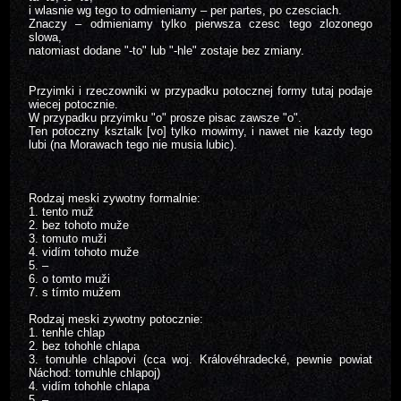
i wlasnie wg tego to odmieniamy – per partes, po czesciach.
Znaczy – odmieniamy tylko pierwsza czesc tego zlozonego
slowa,
natomiast dodane "-to" lub "-hle" zostaje bez zmiany.
Przyimki i rzeczowniki w przypadku potocznej formy tutaj podaje
wiecej potocznie.
W przypadku przyimku "o" prosze pisac zawsze "o".
Ten potoczny ksztalk [vo] tylko mowimy, i nawet nie kazdy tego
lubi (na Morawach tego nie musia lubic).
Rodzaj meski zywotny formalnie:
1. tento muž
2. bez tohoto muže
3. tomuto muži
4. vidím tohoto muže
5. –
6. o tomto muži
7. s tímto mužem
Rodzaj meski zywotny potocznie:
1. tenhle chlap
2. bez tohohle chlapa
3. tomuhle chlapovi (cca woj. Královéhradecké, pewnie powiat
Náchod: tomuhle chlapoj)
4. vidím tohohle chlapa
5. –