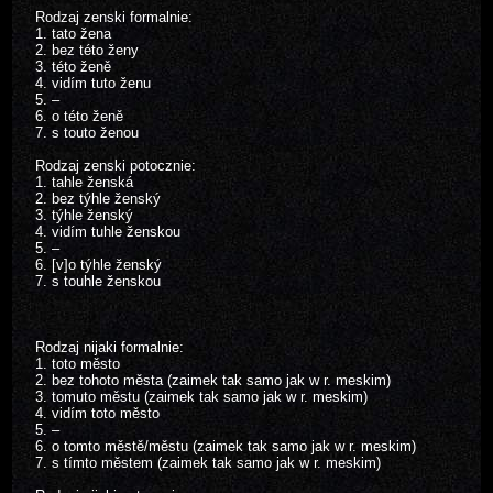
Rodzaj zenski formalnie:
1. tato žena
2. bez této ženy
3. této ženě
4. vidím tuto ženu
5. –
6. o této ženě
7. s touto ženou
Rodzaj zenski potocznie:
1. tahle ženská
2. bez týhle ženský
3. týhle ženský
4. vidím tuhle ženskou
5. –
6. [v]o týhle ženský
7. s touhle ženskou
Rodzaj nijaki formalnie:
1. toto město
2. bez tohoto města (zaimek tak samo jak w r. meskim)
3. tomuto městu (zaimek tak samo jak w r. meskim)
4. vidím toto město
5. –
6. o tomto městě/městu (zaimek tak samo jak w r. meskim)
7. s tímto městem (zaimek tak samo jak w r. meskim)