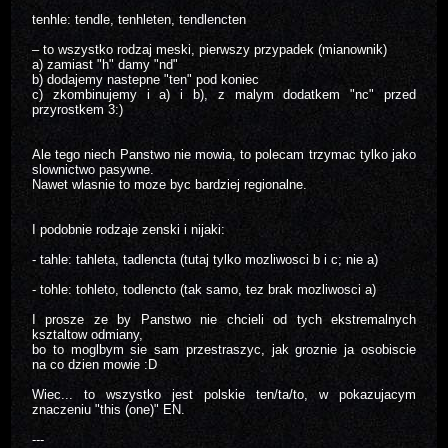
tenhle: tendle, tenhleten, tendlencten
– to wszystko rodzaj meski, pierwszy przypadek (mianownik)
a) zamiast "h" damy "nd"
b) dodajemy nastepne "ten" pod koniec
c) zkombinujemy i a) i b), z malym dodatkem "nc" przed
przyrostkem 3:)
Ale tego niech Panstwo nie mowia, to polecam trzymac tylko jako
slownictwo pasywne.
Nawet wlasnie to moze byc bardziej regionalne.
I podobnie rodzaje zenski i nijaki:
- tahle: tahleta, tadlencta (tutaj tylko mozliwosci b i c; nie a)
- tohle: tohleto, todlencto (tak samo, tez brak mozliwosci a)
I prosze ze by Panstwo nie chcieli od tych ekstremalnych
ksztaltow odmiany,
bo to moglbym sie sam przestraszyc, jak groznie ja osobiscie
na co dzien mowie :D
Wiec... to wszystko jest polskie ten/ta/to, w pokazujacym
znaczeniu "this (one)" EN.
---