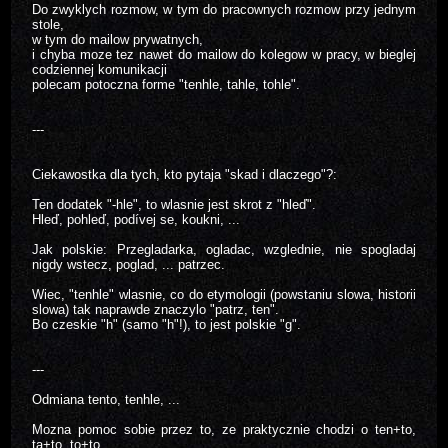
Do zwyklych rozmow, w tym do pracownych rozmow przy jednym
stole,
w tym do mailow prywatnych,
i chyba moze tez nawet do mailow do kolegow w pracy, w bieglej
codziennej komunikacji
polecam potoczna forme "tenhle, tahle, tohle".
---
Ciekawostka dla tych, kto pytaja "skad i dlaczego"?:
Ten dodatek "-hle", to wlasnie jest skrot z "hleď".
Hleď, pohleď, podívej se, koukni, ...
Jak polskie: Przegladarka, ogladac, wzglednie, nie spogladaj
nigdy wstecz, poglad, ... patrzec.
Wiec, "tenhle" wlasnie, co do etymologii (powstaniu slowa, historii
slowa) tak naprawde znaczylo "patrz, ten".
Bo czeskie "h" (samo "h"!), to jest polskie "g".
---
Odmiana tento, tenhle, ...
Mozna pomoc sobie przez to, ze praktycznie chodzi o ten+to,
ta+to, to+to,