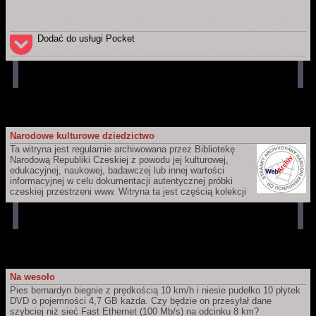
https://www.adamek.cz/pl
Dodać do usługi Pocket
Narodowe kulturowe dziedzictwo
Ta witryna jest regularnie archiwowana przez Bibliotekę
Narodową Republiki Czeskiej z powodu jej kulturowej,
edukacyjnej, naukowej, badawczej lub innej wartości
informacyjnej w celu dokumentacji autentycznej próbki
czeskiej przestrzeni www. Witryna ta jest częścią kolekcji
czeskich witryn webowych, które ma Biblioteka Narodowa Republiki
Czeskiej zamiar długoterminowo przechowywać i udostępniać dla
przyszłych pokoleń. Ich zapis jest częścią Czeskiej narodowej
bibliografii oraz katalogu Biblioteki Narodowej Republiki Czeskiej.
Na wesoło
Pies bernardyn biegnie z prędkością 10 km/h i niesie pudełko 10 płytek
DVD o pojemności 4,7 GB każda. Czy będzie on przesyłał dane
szybciej niż sieć Fast Ethernet (100 Mb/s) na odcinku 8 km?