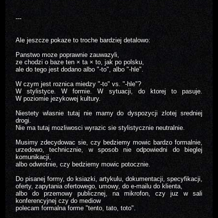
---
Ale jeszcze pokaze to troche bardziej detalowo:
Panstwo moze poprawnie zauwazyli,
ze chodzi o baze ten × ta × to, jak po polsku,
ale do tego jest dodano albo "-to", albo "-hle".
W czym jest roznica miedzy "-to" vs. "-hle"?
W stylistyce. W formie. W sytuacji, do ktorej to pasuje.
W poziomie jezykowej kultury.
Niestety wlasnie tutaj nie mamy do dyspozycji zlotej sredniej
drogi.
Nie ma tutaj mozliwosci wyrazic sie stylistycznie neutralnie.
Musimy zdecydowac sie, czy bedziemy mowic bardzo formalnie,
urzedowo, technicznie, w sposob nie odpowiedni do bieglej
komunikacji,
albo odwrotnie, czy bedziemy mowic potocznie.
Do pisanej formy, do ksiazki, artykulu, dokumentacji, specyfikacji,
oferty, zapytania ofertowego, umowy, do e-mailu do klienta,
albo do przemowy publicznej, na mikrofon, czy juz w sali
konferencyjnej czy do mediow
polecam formalna forme "tento, tato, toto".