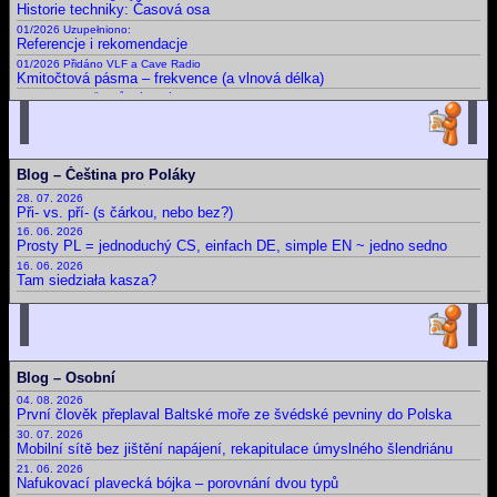
Historie techniky: Časová osa
01/2026 Uzupełniono:
Referencje i rekomendacje
01/2026 Přidáno VLF a Cave Radio
Kmitočtová pásma – frekvence (a vlnová délka)
09/2025 Doplněny různé nové
Certifikáty a osvědčení
02/2025
Slovník: zájmena, příslovce, spojky, ... Krátká, drobná, základní slova česky, polsky a v dalších jazycích
01/2025 Uzupełnieno: Ostatnia Wieczerza
Blog – Čeština pro Poláky
Dny, měsíce, roční období, části dne a další časové slovníky
28. 07. 2026
Archiv novinek
Při- vs. pří- (s čárkou, nebo bez?)
Starší novinky
16. 06. 2026
Prosty PL = jednoduchý CS, einfach DE, simple EN ~ jedno sedno
16. 06. 2026
Tam siedziała kasza?
11. 06. 2026
Obchod
12. 05. 2026
Bit, byt, bít, být, byť; nabít, dobít, nabýt, dobýt; nebýt
11. 05. 2026
Blog – Osobní
Psát × píšu; číst × čtu: Migrujące "í".
04. 08. 2026
Hlavní strana blogu
První člověk přeplaval Baltské moře ze švédské pevniny do Polska
Všechny články
30. 07. 2026
Mobilní sítě bez jištění napájení, rekapitulace úmyslného šlendriánu
21. 06. 2026
Nafukovací plavecká bójka – porovnání dvou typů