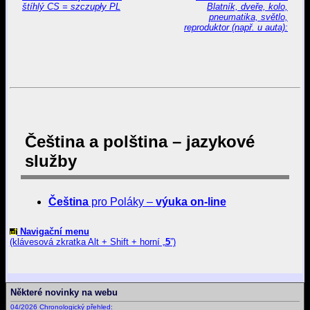
štíhlý CS = szczupły PL
Blatník, dveře, kolo,
pneumatika, světlo,
reproduktor (např. u auta):
Čeština a polština – jazykové
služby
Čeština
pro Poláky –
výuka on-line
Navigační menu
(klávesová zkratka Alt + Shift + horní „
5
”)
Některé novinky na webu
04/2026 Chronologický přehled: