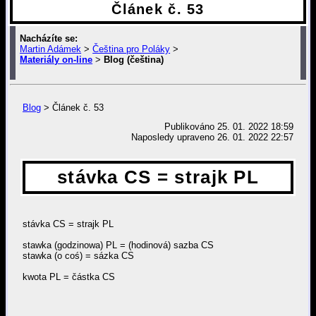
Článek č. 53
Nacházíte se:
Martin Adámek
>
Čeština pro Poláky
>
Materiály on-line
>
Blog (čeština)
> Článek č. 53
Blog
> Článek č. 53
Publikováno
25. 01. 2022 18:59
Naposledy upraveno 26. 01. 2022 22:57
stávka CS = strajk PL
stávka CS = strajk PL
stawka (godzinowa) PL = (hodinová) sazba CS
stawka (o coś) = sázka CS
kwota PL = částka CS