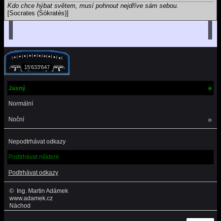
Matematik: „Jednoduše, nejprve si to představím v N-rozměrném
Kdo chce hýbat světem, musí pohnout nejdříve sám sebou.
prostoru a pak určím N rovno devíti.”
[Socrates (Sókratés)]
15'633'647
Jasný
☀
Normální
Noční
☼
Nepodtrhávat odkazy
Podtrhávat některé
Podtrhávat odkazy
©
Ing. Martin Adámek
www.adamek.cz
Náchod