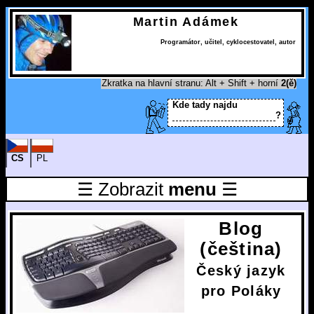
Martin Adámek
Programátor
,
učitel
,
cyklocestovatel
,
autor
Zkratka na hlavní stranu: Alt + Shift + horní
2(ě)
Kde tady najdu
?
CS
PL
☰ Zobrazit
menu
☰
Blog
(čeština)
Český jazyk
pro Poláky