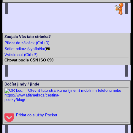
16. 06. 2026
Berlínská zeď coby kruhová inverze
21. 05. 2026
Časová osa: Historie techniky v kontextu dalších dějin
11. 05. 2026
Take a part, zúčastnit se, wziąć udział, účast, ...
Hlavní strana blogu
Všechny články
Zaujala Vás tato stránka?
Při
d
at do záložek (Ctrl+D)
Sdílet odkaz (vysílačka)
Vytisknout (Ctrl+P)
Citovat podle ČSN ISO 690
Tuto stránku
ADÁMEK, Martin. Blog (čeština): Český jazyk pro Poláky.
Martin
Adámek
[online]. Náchod / Meziměstí [cit. 2026-08-09]. Dostupné z:
https://www.adamek.cz/cestina-polsky/blog
Celý web
Dočíst jindy / jinde
ADÁMEK, Martin.
Martin Adámek
[online]. Náchod / Meziměstí [cit.
Otevřít tuto stránku na (jiném) mobilním telefonu nebo
2026-08-09]. Dostupné z: https://www.adamek.cz
tabletu.
Přidat do služby Pocket