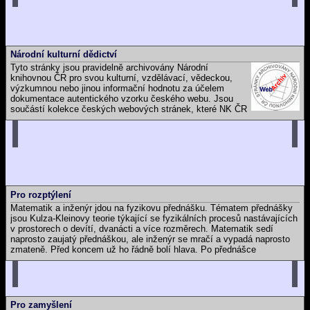
Národní kulturní dědictví
Tyto stránky jsou pravidelně archivovány Národní
knihovnou ČR pro svou kulturní, vzdělávací, vědeckou,
výzkumnou nebo jinou informační hodnotu za účelem
dokumentace autentického vzorku českého webu. Jsou
součástí kolekce českých webových stránek, které NK ČR
hodlá dlouhodobě uchovávat a zpřístupňovat pro budoucí generace.
Jejich záznam je součástí České národní bibliografie a katalogu NK
ČR.
Pro rozptýlení
Matematik a inženýr jdou na fyzikovu přednášku. Tématem přednášky
jsou Kulza-Kleinovy teorie týkající se fyzikálních procesů nastávajících
v prostorech o devítí, dvanácti a více rozměrech. Matematik sedí
naprosto zaujatý přednáškou, ale inženýr se mračí a vypadá naprosto
zmateně. Před koncem už ho řádně bolí hlava. Po přednášce
matematik ohodnotí přednášku jako vysoce zajímavou.
Inženýr: „Jak jsi tomu porozuměl?”
Matematik: „Prostě jsem si ty procesy představil”
Inženýr: „Jak je vůbec možné si představit procesy probíhající
v devítirozměrném prostoru?”
Pro zamyšlení