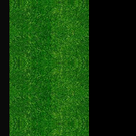
16943338208
940993573023/