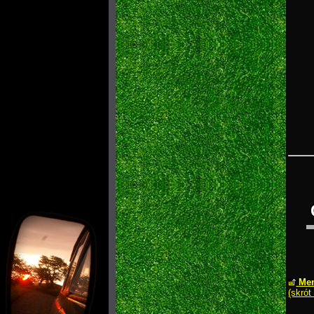
Men
(skrót