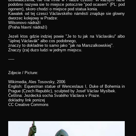
podobno nazywa sie to miejsce potocznie "pod ocasem" (PL: pod
ogonem), skoro chodzi o miejsce pod statua konia.
Kawalek od tej czesci Václavského náměstí znajduje sie glowny
dworzec kolejowy w Pradze:
Wilsonovo nádraží
(Praha hlavní nádraží)
Jezeli ktos gdzie indziej powie "Je to tu jak na Václaváku" albo
"úplnej Václavák" albo cos podobnego,
znaczy to dokladnie to samo jako "jak na Marszalkowskiej".
Znaczy (za) duzo ludzi w jednym miejscu.
-----
Zdjecie / Picture:
Wikimedia, Ales Tosovsky, 2006
English: Equestrian statue of Wenceslaus I, Duke of Bohemia in
Prague (Czech Republic), sculpted by Josef Václav Myslbek.
Čeština: Jezdecká socha Svatého Václava v Praze.
dokladny link ponizej
CC Creative Commons