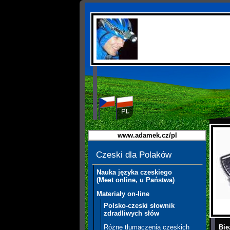
CS
PL
www.adamek.cz/pl
Czeski dla Polaków
Nauka języka czeskiego
(Meet online, u Państwa)
Materiały on-line
Polsko-czeski słownik
zdradliwych słów
Bie
Różne tłumaczenia czeskich