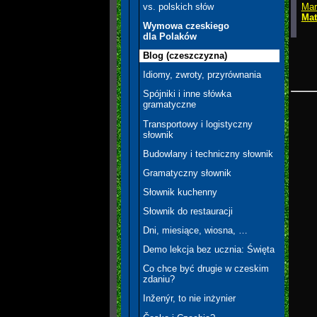
Mar
vs. polskich słów
Mat
Wymowa czeskiego
> A
dla Polaków
Blog (czeszczyzna)
Idiomy, zwroty, przyrównania
Spójniki i inne słówka
gramatyczne
Transportowy i logistyczny
słownik
Budowlany i techniczny słownik
Gramatyczny słownik
Słownik kuchenny
Słownik do restauracji
Dni, miesiące, wiosna, …
Demo lekcja bez ucznia: Święta
Co chce być drugie w czeskim
zdaniu?
Inženýr, to nie inżynier