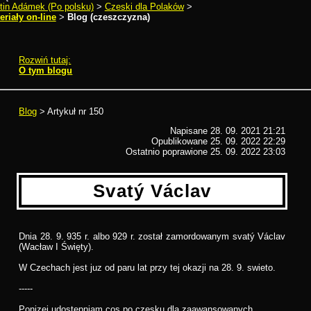
tin Adámek (Po polsku)
>
Czeski dla Polaków
>
eriały on-line
>
Blog (czeszczyzna)
rtykuł nr 150
Rozwiń tutaj:
O tym blogu
Blog
> Artykuł nr 150
Napisane 28. 09. 2021 21:21
Opublikowane
25. 09. 2022 22:29
Ostatnio poprawione 25. 09. 2022 23:03
Svatý Václav
Dnia 28. 9. 935 r. albo 929 r. został zamordowanym svatý Václav
(Wacław I Święty).
W Czechach jest juz od paru lat przy tej okazji na 28. 9. swieto.
-----
Ponizej udostepniam cos po czesku dla zaawansowanych.