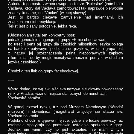
Autorka tego postu zwraca uwage na to, ze "Boleslav" (imie brata
Václava, ktory dal Václava zamordowac) tak naprawde pierwotnie
znaczy to same, co "Václav" (wiecej slawny).
Jest to bardzo ciekawe zamyslenie nad imiennami, ich
znaczeniem i ich recyklacja.
Tekst jest pisany potocznie, lekka reka.
(Udostepniam tutaj ten konkretny post;
jednak generalnie sugeruje tej grupy FB nie obserwowac,
bo tresc i sens tej grupy dla czeskich milosnikow jezyka polega
na bardzo kreatywnym podejsciu do jezykow, wiec ta grupa jest
z natury jej przeznaczenia pelna niepoprawnych zapisow
i formulacji, co by moglo nienatywa znacznie pomylic w studium
jezyka czeskiego.)
Chodzi o ten link do grupy facebookowej.
-----
Warto dodac, ze wg sw. Václava nazywa sie glowny nowoczesny
rynk w Pradze, wazne miejsce dla roznych demonstracji:
Václavské náměstí.
W gornej czesci rynku, tuz pod Muzeem Narodowym (Národní
muzeum) i obwodnica (magistrála) znajduje sie statua sw.
Václava na koniu.
Podobno chodzi o typowe miejsce, gdzie sie ludzie pierwszy raz
osobiscie spotykaja na podstawie ustalenia spotkania z gory.
Jednak nie wiem, czy to jest aktualne, nie mam z tym
doswiadczenia, nie ma mnie w Pradze czesto. W kazdym razie