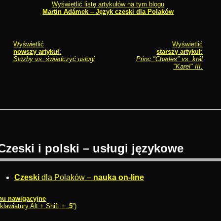
Wyświetlić listę artykułów na tym blogu
Martin Adámek – Język czeski dla Polaków
Wyświetlić
Wyświetlić
nowszy artykuł
:
starszy artykuł
:
Służby vs. świadczyć usługi
Princ "Charles" vs. král
"Karel" III.
Czeski i polski – usługi językowe
Czeski
dla Polaków –
nauka on-line
u nawigacyjne
 klawiatury Alt + Shift + „
5
”)