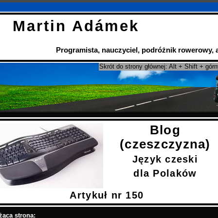
Martin Adámek
Programista
,
nauczyciel
,
podróżnik rowerowy
,
Skrót do strony głównej: Alt + Shift + gór
Blog
(czeszczyzna)
Język czeski
dla Polaków
Artykuł nr 150
żąca strona: