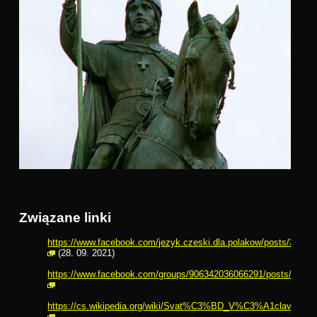
Związane linki
https://www.facebook.com/jezyk.czeski.dla.polakow/posts/3509
(28. 09. 2021)
https://www.facebook.com/groups/906342036066291/posts/4797
https://cs.wikipedia.org/wiki/Svat%C3%BD_V%C3%A1clav