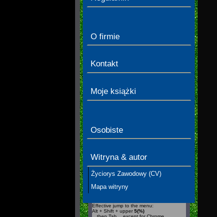
O firmie
Kontakt
Moje książki
Osobiste
Witryna & autor
Życiorys Zawodowy (CV)
Mapa witryny
Effective jump to the menu:
Alt + Shift + upper
5(%)
…then Tab …except for Chrome