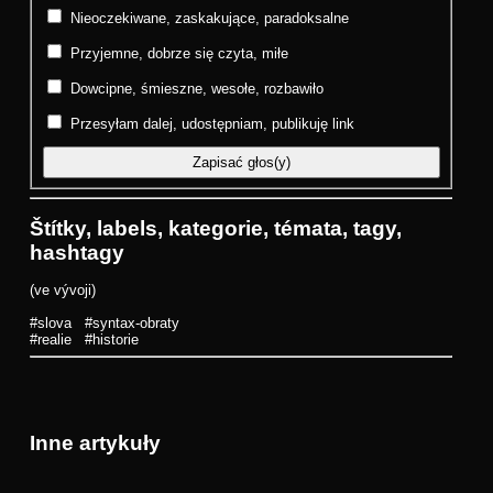
Nieoczekiwane, zaskakujące, paradoksalne
Przyjemne, dobrze się czyta, miłe
Dowcipne, śmieszne, wesołe, rozbawiło
Przesyłam dalej, udostępniam, publikuję link
Štítky, labels, kategorie, témata, tagy,
hashtagy
(ve vývoji)
#slova
#syntax-obraty
#realie
#historie
Inne artykuły