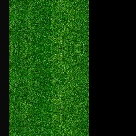
_Bohemia_equestrian_statue_in_Prague_2.jpg