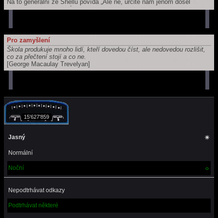
Na to generální ze Shellu povídá „Ale ne, určitě nám jenom došel
benzín - zavolám klukům, přijedou s cisternou, a dotankujem”.
Bill Gates se zamyslí, a povídá „Hele, a nestačilo by vystoupit a
nastoupit?”
Pro zamyšlení
Škola produkuje mnoho lidí, kteří dovedou číst, ale nedovedou rozlišit,
co za přečtení stojí a co ne.
[George Macaulay Trevelyan]
15'627'859
Jasný
☀
Normální
Noční
☼
Nepodtrhávat odkazy
Podtrhávat některé