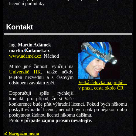
licenční podmínky.
Kontakt
Ing.
Martin Adámek
martin
adamek.cz
www.adamek.cz
, Náchod
Mimo jiné činnosti vyučuji na
Univerzitě HK
, takže někdy
telefon nezvednu a s časovým
Velká čelovka na přilbě –
odstupem zavolám zpět.
v praxi, cesta okolo ČR
Doporučuji spíše rychlejší
kontakt, pro případ, že si Vaše
konkurence bude přát výhradní licenci. Pokud bych někomu
poskytl výhradní licenci, nemohl bych pak po nějakou dobu
poskytnout žádnou licenci nikomu dalšímu.
Proto
v případě zájmu prosím neváhejte
.
Navigační menu