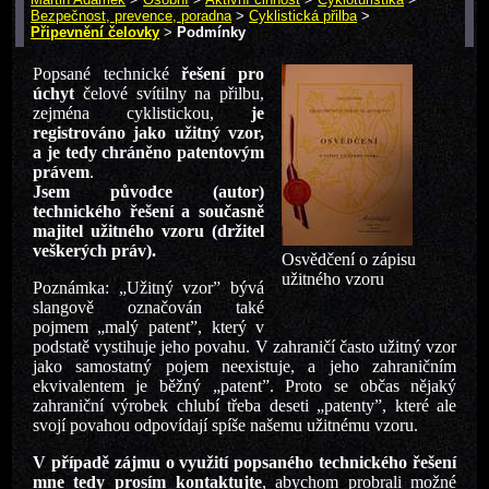
Bezpečnost, prevence, poradna
>
Cyklistická přilba
>
Připevnění čelovky
>
Podmínky
Popsané technické
řešení pro
úchyt
čelové svítilny na přilbu,
zejména cyklistickou,
je
registrováno jako užitný vzor,
a je tedy chráněno patentovým
právem
.
Jsem původce (autor)
technického řešení a současně
majitel užitného vzoru (držitel
veškerých práv).
Osvědčení o zápisu
užitného vzoru
Poznámka: „Užitný vzor” bývá
slangově označován také
pojmem „malý patent”, který v
podstatě vystihuje jeho povahu. V zahraničí často užitný vzor
jako samostatný pojem neexistuje, a jeho zahraničním
ekvivalentem je běžný „patent”. Proto se občas nějaký
zahraniční výrobek chlubí třeba deseti „patenty”, které ale
svojí povahou odpovídají spíše našemu užitnému vzoru.
V případě zájmu o využití popsaného technického řešení
mne tedy prosím kontaktujte
, abychom probrali možné