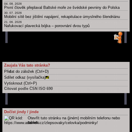
04. 08. 2026
Hlavní strana blogu
První člověk přeplaval Baltské moře ze švédské pevniny do Polska
Všechny články
30. 07. 2026
Mobilní sítě bez jištění napájení, rekapitulace úmyslného šlendriánu
21. 06. 2026
Nafukovací plavecká bójka – porovnání dvou typů
16. 06. 2026
Berlínská zeď coby kruhová inverze
21. 05. 2026
Časová osa: Historie techniky v kontextu dalších dějin
11. 05. 2026
Take a part, zúčastnit se, wziąć udział, účast, ...
Hlavní strana blogu
Všechny články
Zaujala Vás tato stránka?
Při
d
at do záložek (Ctrl+D)
Sdílet odkaz (vysílačka)
Vytisknout (Ctrl+P)
Citovat podle ČSN ISO 690
Tuto stránku
ADÁMEK, Martin. Připevnění čelovky na přilbu – Podmínky využití.
Martin Adámek
[online]. Náchod / Meziměstí [cit. 2026-08-08].
Dostupné z: https://www.adamek.cz/zlepsovaky/celovka/podminky
Celý web
Dočíst jindy / jinde
ADÁMEK, Martin.
Martin Adámek
[online]. Náchod / Meziměstí [cit.
Otevřít tuto stránku na (jiném) mobilním telefonu nebo
2026-08-08]. Dostupné z: https://www.adamek.cz
tabletu.