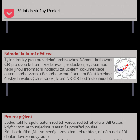
Přidat do služby Pocket
Národní kulturní dědictví
Tyto stránky jsou pravidelně archivovány Národní knihovnou
ČR pro svou kulturní, vzdělávací, vědeckou, výzkumnou
nebo jinou informační hodnotu za účelem dokumentace
autentického vzorku českého webu. Jsou součástí kolekce
českých webových stránek, které NK ČR hodlá dlouhodobě
uchovávat a zpřístupňovat pro budoucí generace. Jejich záznam je
součástí České národní bibliografie a katalogu NK ČR.
Pro rozptýlení
Jedou takhle spolu autem ředitel Fordu, ředitel Shellu a Bill Gates -
když v tom auto najednou zastaví uprostřed pouště.
Šéf Fordu říká „Nic se neděje, zavolám sekretářce, ať nám nejbližší
dealer doveze nový auto„.