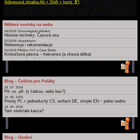
(klávesová zkratka Alt + Shift + horní „
5
”)
Některé novinky na webu
04/2026 Chronologický přehled:
Historie techniky: Časová osa
01/2026 Uzupełniono:
Referencje i rekomendacje
01/2026 Přidáno VLF a Cave Radio
Kmitočtová pásma – frekvence (a vlnová délka)
09/2025 Doplněny různé nové
Certifikáty a osvědčení
02/2025
Slovník: zájmena, příslovce, spojky, ... Krátká, drobná, základní slova česky, polsky a v dalších jazycích
01/2025 Uzupełnieno: Ostatnia Wieczerza
Blog – Čeština pro Poláky
Dny, měsíce, roční období, části dne a další časové slovníky
28. 07. 2026
Archiv novinek
Při- vs. pří- (s čárkou, nebo bez?)
Starší novinky
16. 06. 2026
Prosty PL = jednoduchý CS, einfach DE, simple EN ~ jedno sedno
16. 06. 2026
Tam siedziała kasza?
11. 06. 2026
Obchod
12. 05. 2026
Bit, byt, bít, být, byť; nabít, dobít, nabýt, dobýt; nebýt
11. 05. 2026
Blog – Osobní
Psát × píšu; číst × čtu: Migrujące "í".