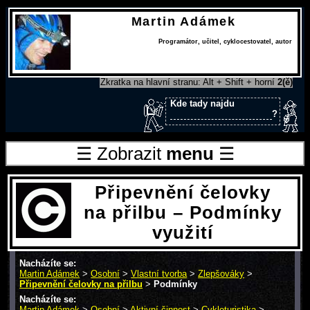
Martin Adámek
Programátor
,
učitel
,
cyklocestovatel
,
autor
Zkratka na hlavní stranu: Alt + Shift + horní
2(ě)
Kde tady najdu
?
☰ Zobrazit
menu
☰
Připevnění čelovky
na přilbu – Podmínky
využití
Nacházíte se:
Martin Adámek
>
Osobní
>
Vlastní tvorba
>
Zlepšováky
>
Připevnění čelovky na přilbu
>
Podmínky
Nacházíte se:
Martin Adámek
>
Osobní
>
Aktivní činnost
>
Cykloturistika
>